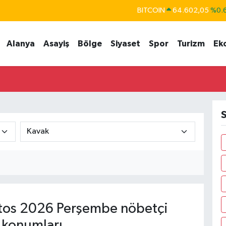
BITCOIN
64.602,05
%0.
DOLAR
47,6006
%0.
Alanya
Asayiş
Bölge
Siyaset
Spor
Turizm
Ek
EURO
55,0250
%0.
STERLİN
64,2398
%0
GRAM ALTIN
6513.94
%0.
BİST100
13.768
%
S
os 2026 Perşembe nöbetçi
 konumları