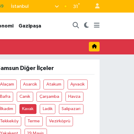
°
İstanbul
69
31
06
onomi
Gazipaşa
02
.2
32
48
amsun Diğer İlçeler
Alaçam
Asarcik
Atakum
Ayvacik
Bafra
Canik
Çarşamba
Havza
İlkadim
Kavak
Ladik
Salipazari
Tekkeköy
Terme
Vezirköprü
Yakakent
19 Mayis