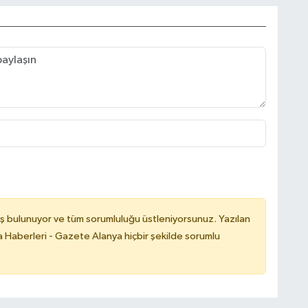
ş bulunuyor ve tüm sorumluluğu üstleniyorsunuz. Yazılan
 Haberleri - Gazete Alanya hiçbir şekilde sorumlu