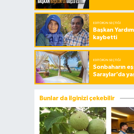
EDITÖRÜN SEÇTIĞI
Başkan Yardımc
kaybetti
EDITÖRÜN SEÇTIĞI
Sonbaharın eşs
Saraylar’da ya
Bunlar da ilginizi çekebilir