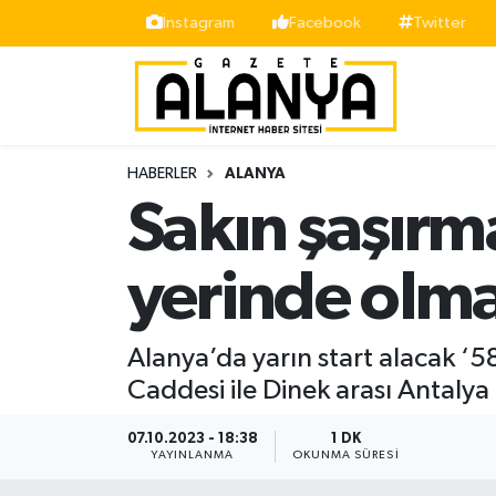
İnstagram
Facebook
Twitter
Alanya
İstanbul Nöbetçi Eczaneler
Asayiş
İstanbul Hava Durumu
HABERLER
ALANYA
Bölge
İstanbul Trafik Yoğunluk Haritası
Sakın şaşırm
Siyaset
Süper Lig Puan Durumu ve Fikstür
yerinde olma
Spor
Tüm Manşetler
Alanya’da yarın start alacak ‘
Turizm
Son Dakika Haberleri
Caddesi ile Dinek arası Antalya
Ekonomi
Haber Arşivi
07.10.2023 - 18:38
1 DK
YAYINLANMA
OKUNMA SÜRESI
Gazipaşa