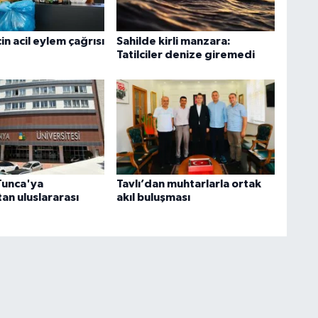
in acil eylem çağrısı
Sahilde kirli manzara:
Tatilciler denize giremedi
Tunca'ya
Tavlı’dan muhtarlarla ortak
an uluslararası
akıl buluşması