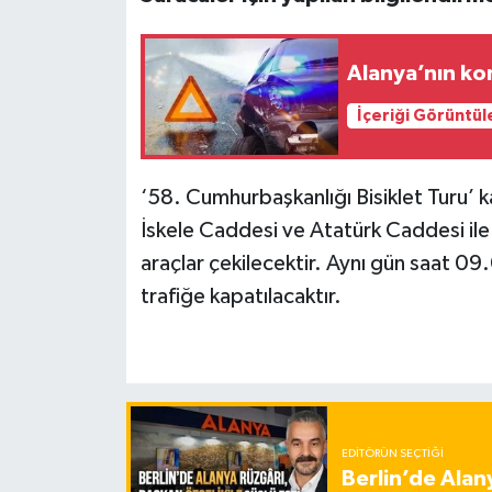
Alanya’nın ko
İçeriği Görüntül
‘58. Cumhurbaşkanlığı Bisiklet Turu’ 
İskele Caddesi ve Atatürk Caddesi ile
araçlar çekilecektir. Aynı gün saat 09.0
trafiğe kapatılacaktır.
EDITÖRÜN SEÇTIĞI
Berlin’de Alan