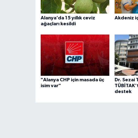
Alanya’da 15 yıllık ceviz
Akdeniz iç
ağaçları kesildi
"Alanya CHP için masada üç
Dr. Sezai 
isim var"
TÜBİTAK't
destek