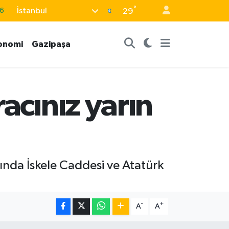
°
İstanbul
6
29
6
onomi
Gazipaşa
2
2
2
acınız yarın
0
ında İskele Caddesi ve Atatürk
-
+
A
A