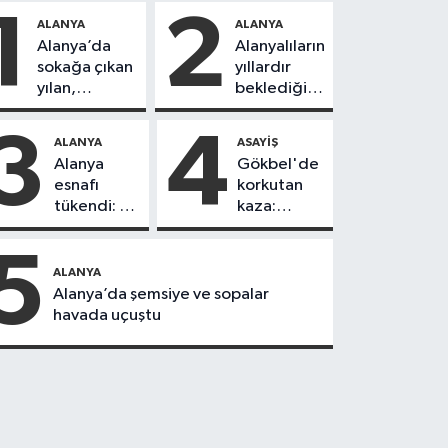
1
2
ALANYA
ALANYA
Alanya’da
Alanyalıların
sokağa çıkan
yıllardır
yılan,
beklediği
vatandaşı
yol askıdan
kovaladı
döndü
3
4
ALANYA
ASAYIŞ
Alanya
Gökbel'de
esnafı
korkutan
tükendi: 1
kaza:
ayda 150
Başkanın
dükkan
eşine
5
kapandı
motosiklet
ALANYA
çarptı
Alanya’da şemsiye ve sopalar
havada uçuştu