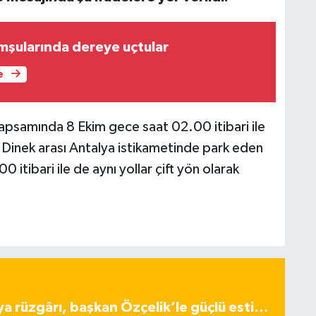
mşularında dereye uçtular
e
kapsamında 8 Ekim gece saat 02.00 itibari ile
 Dinek arası Antalya istikametinde park eden
0 itibari ile de aynı yollar çift yön olarak
ya rüzgârı, başkan Özçelik’le güçlü esti…