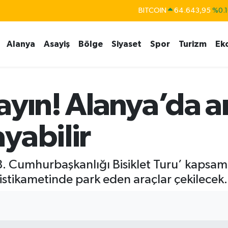
BITCOIN
64.643,95
%0.1
DOLAR
47,6006
%0.0
Alanya
Asayiş
Bölge
Siyaset
Spor
Turizm
Ek
EURO
55,0250
%0.0
STERLİN
64,2398
%0.
GRAM ALTIN
6500.87
%0.1
ayın! Alanya’da ar
BİST100
13.799
%7
yabilir
58. Cumhurbaşkanlığı Bisiklet Turu’ kapsam
 istikametinde park eden araçlar çekilecek.