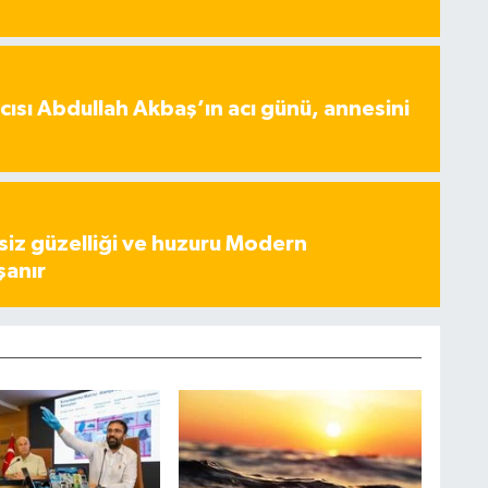
ısı Abdullah Akbaş’ın acı günü, annesini
iz güzelliği ve huzuru Modern
şanır