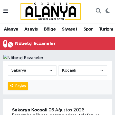
Alanya
İstanbul Nöbetçi Eczaneler
Alanya
Asayiş
Bölge
Siyaset
Spor
Turizm
Asayiş
İstanbul Hava Durumu
Nöbetçi Eczaneler
Bölge
İstanbul Trafik Yoğunluk Haritası
Siyaset
Süper Lig Puan Durumu ve Fikstür
Spor
Tüm Manşetler
Turizm
Son Dakika Haberleri
Paylaş
Ekonomi
Haber Arşivi
Sakarya
Kocaali
06 Ağustos 2026
Gazipaşa