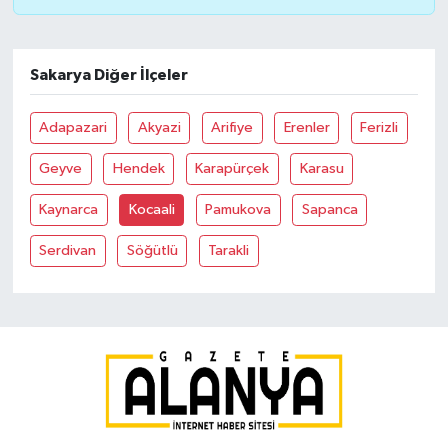
Sakarya Diğer İlçeler
Adapazari
Akyazi
Arifiye
Erenler
Ferizli
Geyve
Hendek
Karapürçek
Karasu
Kaynarca
Kocaali
Pamukova
Sapanca
Serdivan
Söğütlü
Tarakli