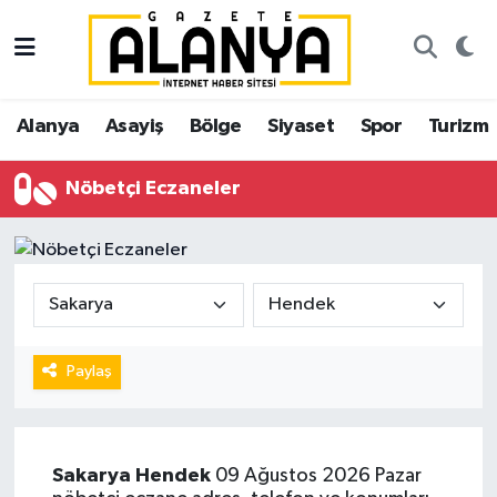
Alanya
İstanbul Nöbetçi Eczaneler
Alanya
Asayiş
Bölge
Siyaset
Spor
Turizm
Asayiş
İstanbul Hava Durumu
Nöbetçi Eczaneler
Bölge
İstanbul Trafik Yoğunluk Haritası
Siyaset
Süper Lig Puan Durumu ve Fikstür
Spor
Tüm Manşetler
Turizm
Son Dakika Haberleri
Paylaş
Ekonomi
Haber Arşivi
Sakarya
Hendek
09 Ağustos 2026 Pazar
Gazipaşa