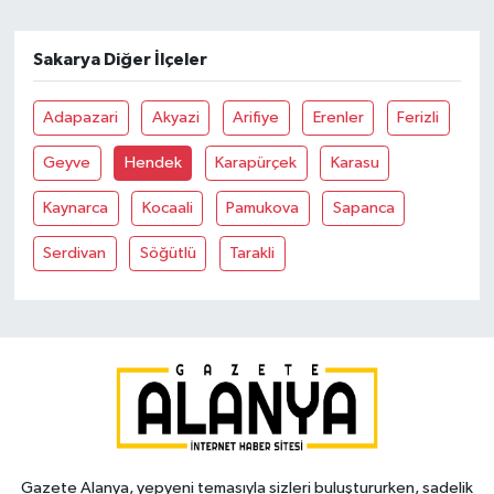
Sakarya Diğer İlçeler
Adapazari
Akyazi
Arifiye
Erenler
Ferizli
Geyve
Hendek
Karapürçek
Karasu
Kaynarca
Kocaali
Pamukova
Sapanca
Serdivan
Söğütlü
Tarakli
Gazete Alanya, yepyeni temasıyla sizleri buluştururken, sadelik