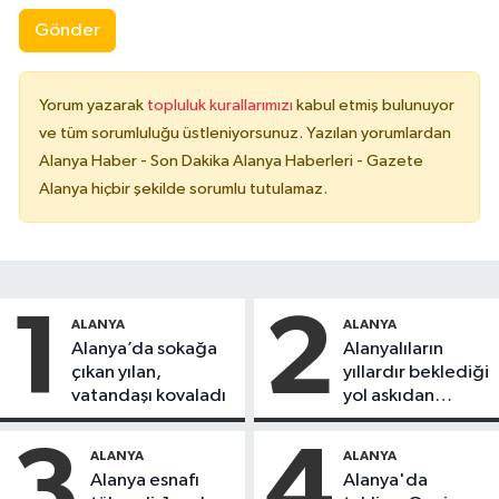
Gönder
Yorum yazarak
topluluk kurallarımızı
kabul etmiş bulunuyor
ve tüm sorumluluğu üstleniyorsunuz. Yazılan yorumlardan
Alanya Haber - Son Dakika Alanya Haberleri - Gazete
Alanya hiçbir şekilde sorumlu tutulamaz.
1
2
ALANYA
ALANYA
Alanya’da sokağa
Alanyalıların
çıkan yılan,
yıllardır beklediği
vatandaşı kovaladı
yol askıdan
döndü
3
4
ALANYA
ALANYA
Alanya esnafı
Alanya'da