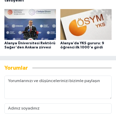
tavsiyeleri
Alanya Üniversitesi Rektörü
Alanya’da YKS gururu: 9
Sağer'den Ankara zirvesi
öğrenci ilk 1000'e girdi
Yorumlar