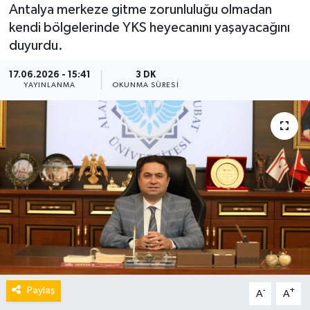
Antalya merkeze gitme zorunluluğu olmadan
kendi bölgelerinde YKS heyecanını yaşayacağını
duyurdu.
17.06.2026 - 15:41
3 DK
YAYINLANMA
OKUNMA SÜRESI
Paylaş
-
+
A
A