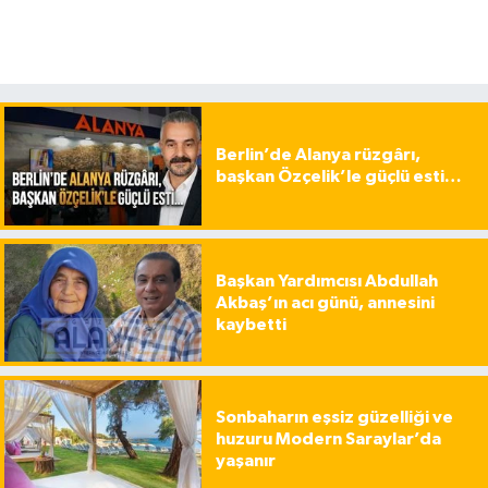
Berlin’de Alanya rüzgârı,
başkan Özçelik’le güçlü esti…
Başkan Yardımcısı Abdullah
Akbaş’ın acı günü, annesini
kaybetti
Sonbaharın eşsiz güzelliği ve
huzuru Modern Saraylar’da
yaşanır