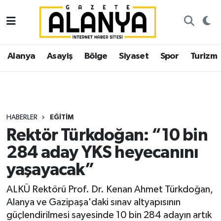
Alanya
İstanbul Nöbetçi Eczaneler
Alanya
Asayiş
Bölge
Siyaset
Spor
Turizm
Asayiş
İstanbul Hava Durumu
Bölge
İstanbul Trafik Yoğunluk Haritası
Siyaset
Süper Lig Puan Durumu ve Fikstür
HABERLER
EĞITIM
Rektör Türkdoğan: “10 bin
Spor
Tüm Manşetler
284 aday YKS heyecanını
Turizm
Son Dakika Haberleri
yaşayacak”
Ekonomi
Haber Arşivi
ALKÜ Rektörü Prof. Dr. Kenan Ahmet Türkdoğan,
Alanya ve Gazipaşa'daki sınav altyapısının
Gazipaşa
güçlendirilmesi sayesinde 10 bin 284 adayın artık