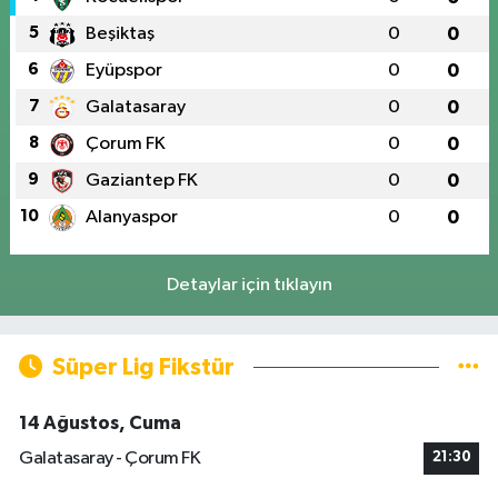
5
Beşiktaş
0
0
6
Eyüpspor
0
0
7
Galatasaray
0
0
8
Çorum FK
0
0
9
Gaziantep FK
0
0
10
Alanyaspor
0
0
Detaylar için tıklayın
Süper Lig Fikstür
14 Ağustos, Cuma
Galatasaray - Çorum FK
21:30