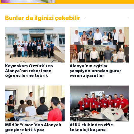
Bunlar da ilginizi çekebilir
Kaymakam Öztürk'ten
Alanya'nın eğitim
Alanya'nın rekortmen
şampiyonlarından gurur
öğrencilerine tebrik
veren ziyaretler
Müdür Yılmaz’dan Alanyalı
ALKÜ ekibinden çifte
gençlere kritik yaz
teknoloji başarısı