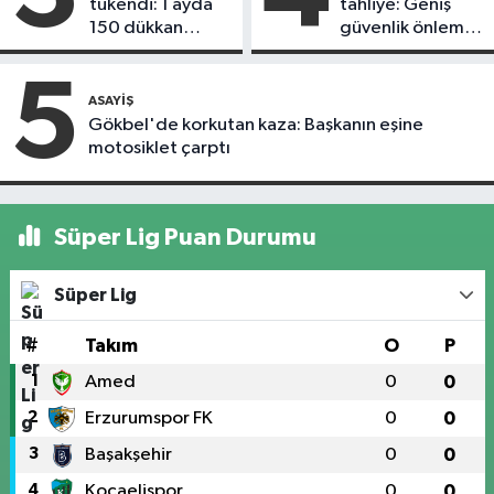
tükendi: 1 ayda
tahliye: Geniş
150 dükkan
güvenlik önlemi
kapandı
alındı
5
ASAYIŞ
Gökbel'de korkutan kaza: Başkanın eşine
motosiklet çarptı
Süper Lig Puan Durumu
Süper Lig
#
Takım
O
P
1
Amed
0
0
2
Erzurumspor FK
0
0
3
Başakşehir
0
0
4
Kocaelispor
0
0