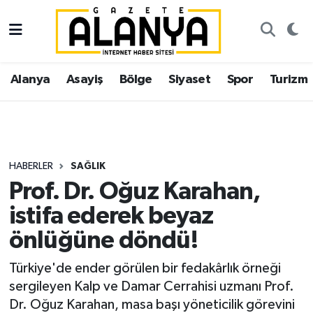
Alanya
İstanbul Nöbetçi Eczaneler
Alanya
Asayiş
Bölge
Siyaset
Spor
Turizm
Asayiş
İstanbul Hava Durumu
Bölge
İstanbul Trafik Yoğunluk Haritası
Siyaset
Süper Lig Puan Durumu ve Fikstür
HABERLER
SAĞLIK
Prof. Dr. Oğuz Karahan,
Spor
Tüm Manşetler
istifa ederek beyaz
Turizm
Son Dakika Haberleri
önlüğüne döndü!
Ekonomi
Haber Arşivi
Türkiye'de ender görülen bir fedakârlık örneği
sergileyen Kalp ve Damar Cerrahisi uzmanı Prof.
Gazipaşa
Dr. Oğuz Karahan, masa başı yöneticilik görevini