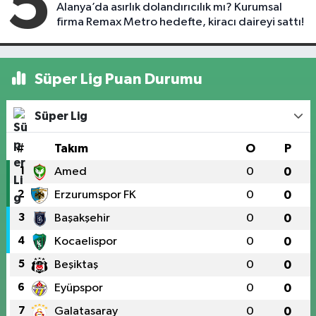
5
Alanya’da asırlık dolandırıcılık mı? Kurumsal
firma Remax Metro hedefte, kiracı daireyi sattı!
Süper Lig Puan Durumu
Süper Lig
#
Takım
O
P
1
Amed
0
0
2
Erzurumspor FK
0
0
3
Başakşehir
0
0
4
Kocaelispor
0
0
5
Beşiktaş
0
0
6
Eyüpspor
0
0
7
Galatasaray
0
0