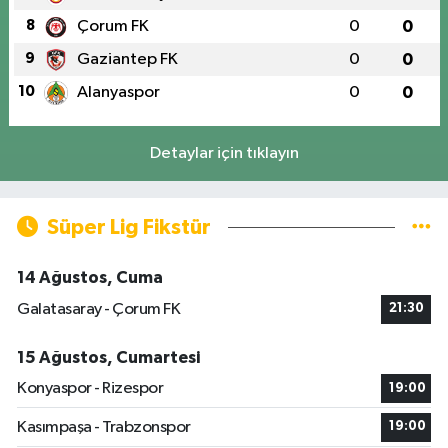
8
Çorum FK
0
0
9
Gaziantep FK
0
0
10
Alanyaspor
0
0
Detaylar için tıklayın
Süper Lig Fikstür
14 Ağustos, Cuma
Galatasaray - Çorum FK
21:30
15 Ağustos, Cumartesi
Konyaspor - Rizespor
19:00
Kasımpaşa - Trabzonspor
19:00