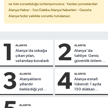
ve tüm sorumluluğu üstleniyorsunuz. Yazılan yorumlardan
Alanya Haber - Son Dakika Alanya Haberleri - Gazete
Alanya hiçbir şekilde sorumlu tutulamaz.
1
2
ALANYA
ALANYA
Alanya’da sokağa
Alanya'da
çıkan yılan,
tahliye: Geniş
vatandaşı kovaladı
güvenlik önlemi
alındı
3
4
ALANYA
ALANYA
Alanyalıların
Alanya esnafı
yıllardır
tükendi: 1 ayda
beklediği yol
150 dükkan
askıdan döndü
kapandı
ALANYA