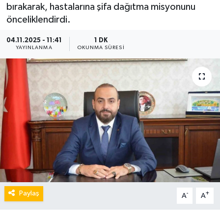
bırakarak, hastalarına şifa dağıtma misyonunu
önceliklendirdi.
04.11.2025 - 11:41
1 DK
YAYINLANMA
OKUNMA SÜRESI
Paylaş
-
+
A
A