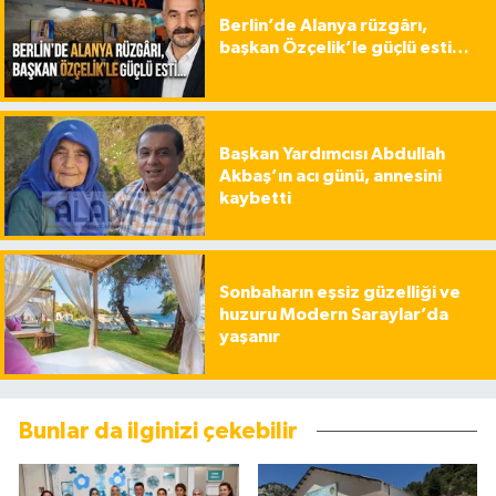
Berlin’de Alanya rüzgârı,
başkan Özçelik’le güçlü esti…
Başkan Yardımcısı Abdullah
Akbaş’ın acı günü, annesini
kaybetti
Sonbaharın eşsiz güzelliği ve
huzuru Modern Saraylar’da
yaşanır
Bunlar da ilginizi çekebilir