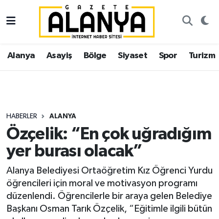
Alanya
İstanbul Nöbetçi Eczaneler
Alanya
Asayiş
Bölge
Siyaset
Spor
Turizm
Asayiş
İstanbul Hava Durumu
Bölge
İstanbul Trafik Yoğunluk Haritası
Siyaset
Süper Lig Puan Durumu ve Fikstür
HABERLER
ALANYA
Özçelik: “En çok uğradığım
Spor
Tüm Manşetler
yer burası olacak”
Turizm
Son Dakika Haberleri
Alanya Belediyesi Ortaöğretim Kız Öğrenci Yurdu
öğrencileri için moral ve motivasyon programı
Ekonomi
Haber Arşivi
düzenlendi. Öğrencilerle bir araya gelen Belediye
Başkanı Osman Tarık Özçelik, “Eğitimle ilgili bütün
Gazipaşa