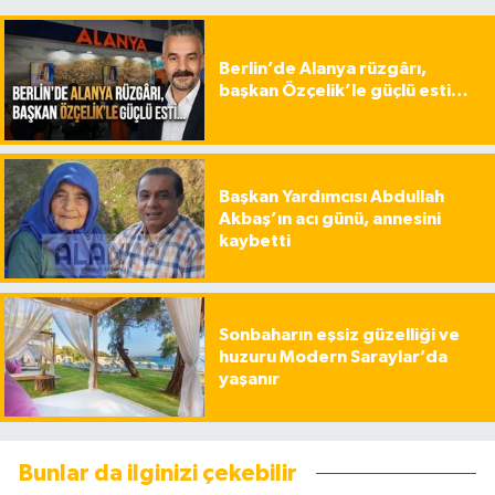
Berlin’de Alanya rüzgârı,
başkan Özçelik’le güçlü esti…
Başkan Yardımcısı Abdullah
Akbaş’ın acı günü, annesini
kaybetti
Sonbaharın eşsiz güzelliği ve
huzuru Modern Saraylar’da
yaşanır
Bunlar da ilginizi çekebilir