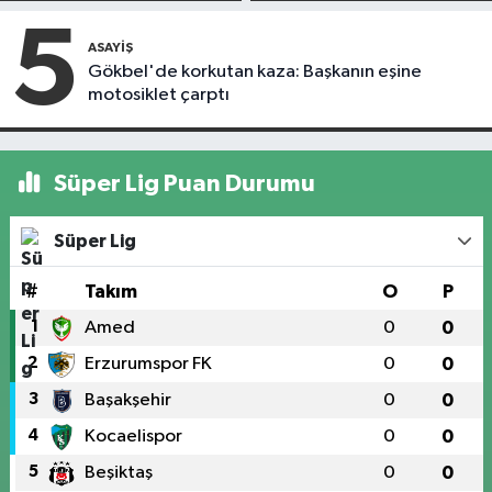
5
ASAYIŞ
Gökbel'de korkutan kaza: Başkanın eşine
motosiklet çarptı
Süper Lig Puan Durumu
Süper Lig
#
Takım
O
P
1
Amed
0
0
2
Erzurumspor FK
0
0
3
Başakşehir
0
0
4
Kocaelispor
0
0
5
Beşiktaş
0
0