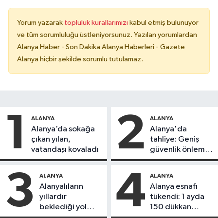
Yorum yazarak
topluluk kurallarımızı
kabul etmiş bulunuyor
ve tüm sorumluluğu üstleniyorsunuz. Yazılan yorumlardan
Alanya Haber - Son Dakika Alanya Haberleri - Gazete
Alanya hiçbir şekilde sorumlu tutulamaz.
1
2
ALANYA
ALANYA
Alanya’da sokağa
Alanya'da
çıkan yılan,
tahliye: Geniş
vatandaşı kovaladı
güvenlik önlemi
alındı
3
4
ALANYA
ALANYA
Alanyalıların
Alanya esnafı
yıllardır
tükendi: 1 ayda
beklediği yol
150 dükkan
askıdan döndü
kapandı