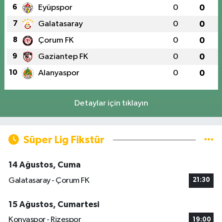
6
Eyüpspor
0
0
7
Galatasaray
0
0
8
Çorum FK
0
0
9
Gaziantep FK
0
0
10
Alanyaspor
0
0
Detaylar için tıklayın
Süper Lig Fikstür
14 Ağustos, Cuma
Galatasaray - Çorum FK
21:30
15 Ağustos, Cumartesi
Konyaspor - Rizespor
19:00