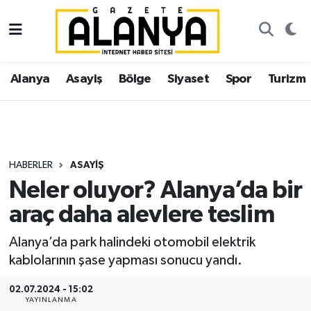
Alanya
İstanbul Nöbetçi Eczaneler
Alanya
Asayiş
Bölge
Siyaset
Spor
Turizm
Asayiş
İstanbul Hava Durumu
Bölge
İstanbul Trafik Yoğunluk Haritası
Siyaset
Süper Lig Puan Durumu ve Fikstür
HABERLER
ASAYIŞ
Neler oluyor? Alanya’da bir
Spor
Tüm Manşetler
araç daha alevlere teslim
Turizm
Son Dakika Haberleri
Alanya’da park halindeki otomobil elektrik
kablolarının şase yapması sonucu yandı.
Ekonomi
Haber Arşivi
02.07.2024 - 15:02
Gazipaşa
YAYINLANMA