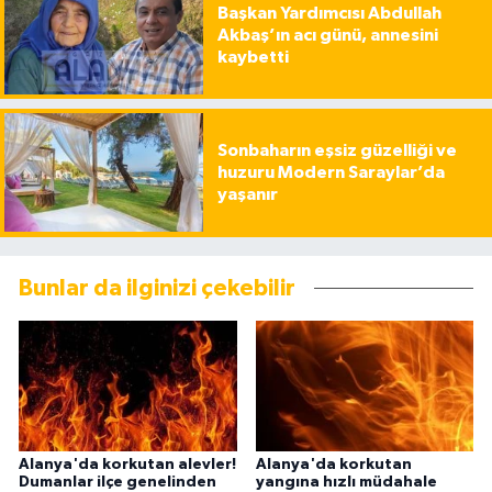
Başkan Yardımcısı Abdullah
Akbaş’ın acı günü, annesini
kaybetti
Sonbaharın eşsiz güzelliği ve
huzuru Modern Saraylar’da
yaşanır
Bunlar da ilginizi çekebilir
Alanya'da korkutan alevler!
Alanya'da korkutan
Dumanlar ilçe genelinden
yangına hızlı müdahale