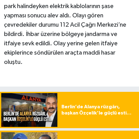
park halindeyken elektrik kablolarının şase
yapması sonucu alev aldı. Olayı gören
çevredekiler durumu 112 Acil Çağrı Merkezi’ne
bildirdi. İhbar üzerine bölgeye jandarma ve
itfaiye sevk edildi. Olay yerine gelen itfaiye
ekiplerince söndürülen araçta maddi hasar
oluştu.
Berlin’de Alanya rüzgârı,
başkan Özçelik’le güçlü esti…