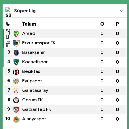
Süper Lig
#
Takım
O
P
1
Amed
0
0
2
Erzurumspor FK
0
0
3
Başakşehir
0
0
4
Kocaelispor
0
0
5
Beşiktaş
0
0
6
Eyüpspor
0
0
7
Galatasaray
0
0
8
Çorum FK
0
0
9
Gaziantep FK
0
0
10
Alanyaspor
0
0