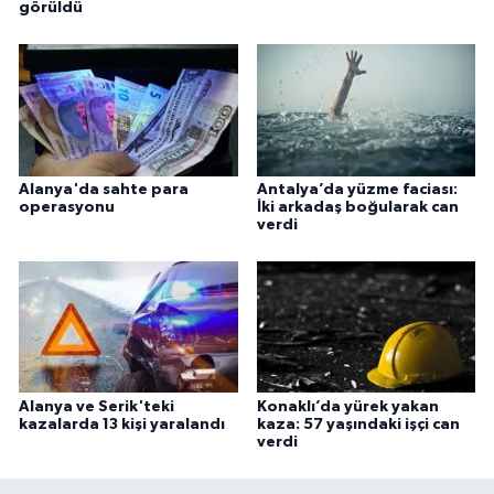
görüldü
Alanya'da sahte para
Antalya’da yüzme faciası:
operasyonu
İki arkadaş boğularak can
verdi
Alanya ve Serik'teki
Konaklı’da yürek yakan
kazalarda 13 kişi yaralandı
kaza: 57 yaşındaki işçi can
verdi