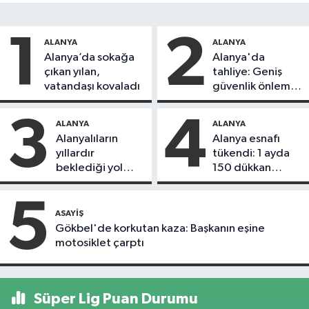
1
2
ALANYA
ALANYA
Alanya’da sokağa
Alanya'da
çıkan yılan,
tahliye: Geniş
vatandaşı kovaladı
güvenlik önlemi
alındı
3
4
ALANYA
ALANYA
Alanyalıların
Alanya esnafı
yıllardır
tükendi: 1 ayda
beklediği yol
150 dükkan
askıdan döndü
kapandı
5
ASAYIŞ
Gökbel'de korkutan kaza: Başkanın eşine
motosiklet çarptı
Süper Lig Puan Durumu