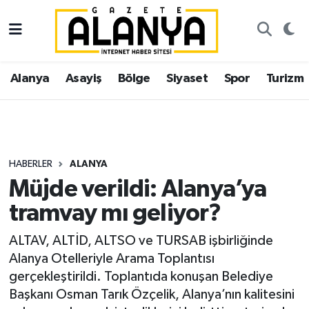
Alanya
İstanbul Nöbetçi Eczaneler
Alanya
Asayiş
Bölge
Siyaset
Spor
Turizm
Asayiş
İstanbul Hava Durumu
Bölge
İstanbul Trafik Yoğunluk Haritası
Siyaset
Süper Lig Puan Durumu ve Fikstür
HABERLER
ALANYA
Müjde verildi: Alanya’ya
Spor
Tüm Manşetler
tramvay mı geliyor?
Turizm
Son Dakika Haberleri
ALTAV, ALTİD, ALTSO ve TURSAB işbirliğinde
Alanya Otelleriyle Arama Toplantısı
Ekonomi
Haber Arşivi
gerçekleştirildi. Toplantıda konuşan Belediye
Başkanı Osman Tarık Özçelik, Alanya’nın kalitesini
Gazipaşa