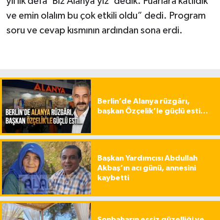
yıl ilk defa ‘Biz Alanya’yız’ dedik. Fuarlara katıldık
ve emin olalım bu çok etkili oldu” dedi. Program
soru ve cevap kısmının ardından sona erdi.
Berlin’de Alanya rüzgârı,
başkan Özçelik’le güçlü esti…
Başkan Yardımcısı Abdullah
Akbaş’ın acı günü, annesini
kaybetti
Sonbaharın eşsiz güzelliği ve