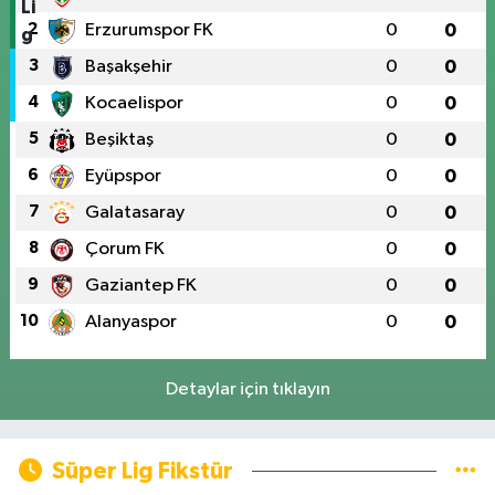
2
Erzurumspor FK
0
0
3
Başakşehir
0
0
4
Kocaelispor
0
0
5
Beşiktaş
0
0
6
Eyüpspor
0
0
7
Galatasaray
0
0
8
Çorum FK
0
0
9
Gaziantep FK
0
0
10
Alanyaspor
0
0
Detaylar için tıklayın
Süper Lig Fikstür