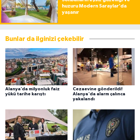
huzuru Modern Saraylar’da
yaşanır
Bunlar da ilginizi çekebilir
Alanya’da milyonluk faiz
Cezaevine gönderildi!
yükü tarihe karıştı
Alanya'da alarm çalınca
yakalandı