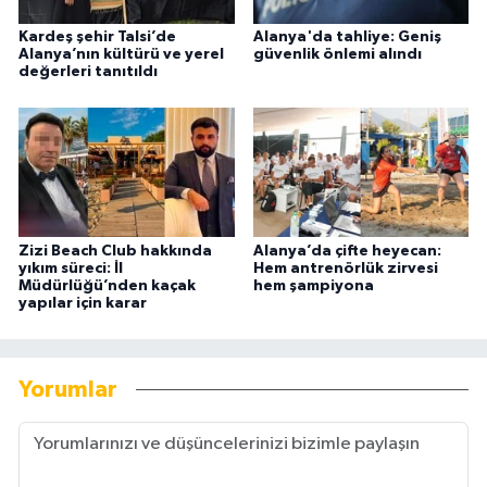
Kardeş şehir Talsi’de
Alanya'da tahliye: Geniş
Alanya’nın kültürü ve yerel
güvenlik önlemi alındı
değerleri tanıtıldı
Zizi Beach Club hakkında
Alanya’da çifte heyecan:
yıkım süreci: İl
Hem antrenörlük zirvesi
Müdürlüğü’nden kaçak
hem şampiyona
yapılar için karar
Yorumlar