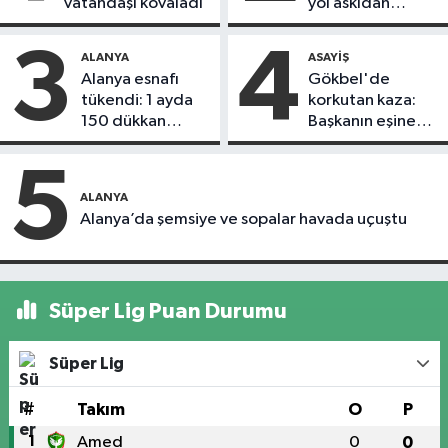
vatandaşı kovaladı
yol askıdan
döndü
3
4
ALANYA
ASAYIŞ
Alanya esnafı
Gökbel'de
tükendi: 1 ayda
korkutan kaza:
150 dükkan
Başkanın eşine
kapandı
motosiklet çarptı
5
ALANYA
Alanya’da şemsiye ve sopalar havada uçuştu
Süper Lig Puan Durumu
Süper Lig
#
Takım
O
P
1
Amed
0
0