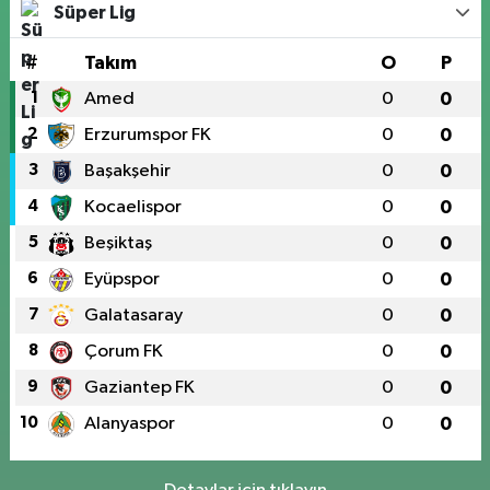
Süper Lig
#
Takım
O
P
1
Amed
0
0
2
Erzurumspor FK
0
0
3
Başakşehir
0
0
4
Kocaelispor
0
0
5
Beşiktaş
0
0
6
Eyüpspor
0
0
7
Galatasaray
0
0
8
Çorum FK
0
0
9
Gaziantep FK
0
0
10
Alanyaspor
0
0