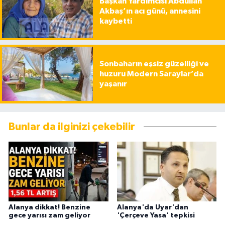
Başkan Yardımcısı Abdullah
Akbaş’ın acı günü, annesini
kaybetti
Sonbaharın eşsiz güzelliği ve
huzuru Modern Saraylar’da
yaşanır
Bunlar da ilginizi çekebilir
Alanya dikkat! Benzine
Alanya'da Uyar'dan
gece yarısı zam geliyor
'Çerçeve Yasa' tepkisi