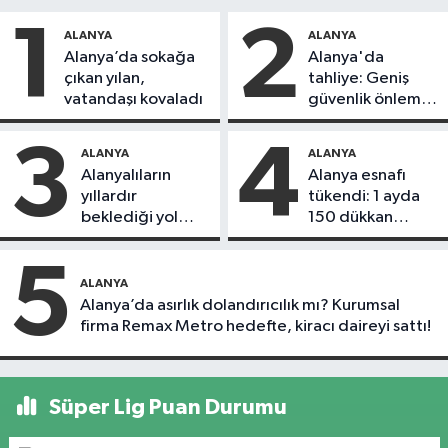
1
2
ALANYA
ALANYA
Alanya’da sokağa
Alanya'da
çıkan yılan,
tahliye: Geniş
vatandaşı kovaladı
güvenlik önlemi
alındı
3
4
ALANYA
ALANYA
Alanyalıların
Alanya esnafı
yıllardır
tükendi: 1 ayda
beklediği yol
150 dükkan
askıdan döndü
kapandı
5
ALANYA
Alanya’da asırlık dolandırıcılık mı? Kurumsal
firma Remax Metro hedefte, kiracı daireyi sattı!
Süper Lig Puan Durumu