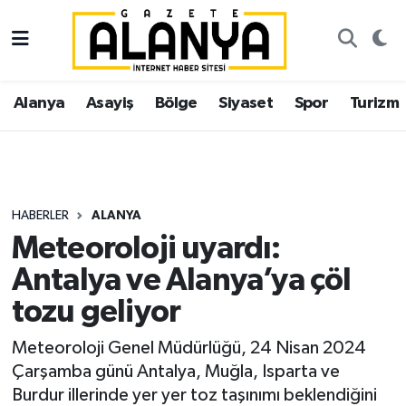
Alanya
İstanbul Nöbetçi Eczaneler
Alanya
Asayiş
Bölge
Siyaset
Spor
Turizm
Asayiş
İstanbul Hava Durumu
Bölge
İstanbul Trafik Yoğunluk Haritası
Siyaset
Süper Lig Puan Durumu ve Fikstür
HABERLER
ALANYA
Meteoroloji uyardı:
Spor
Tüm Manşetler
Antalya ve Alanya’ya çöl
Turizm
Son Dakika Haberleri
tozu geliyor
Ekonomi
Haber Arşivi
Meteoroloji Genel Müdürlüğü, 24 Nisan 2024
Çarşamba günü Antalya, Muğla, Isparta ve
Gazipaşa
Burdur illerinde yer yer toz taşınımı beklendiğini