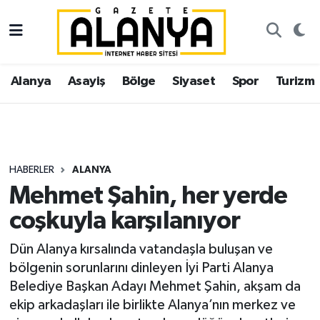
Alanya
İstanbul Nöbetçi Eczaneler
Alanya
Asayiş
Bölge
Siyaset
Spor
Turizm
Asayiş
İstanbul Hava Durumu
Bölge
İstanbul Trafik Yoğunluk Haritası
Siyaset
Süper Lig Puan Durumu ve Fikstür
HABERLER
ALANYA
Mehmet Şahin, her yerde
Spor
Tüm Manşetler
coşkuyla karşılanıyor
Turizm
Son Dakika Haberleri
Dün Alanya kırsalında vatandaşla buluşan ve
bölgenin sorunlarını dinleyen İyi Parti Alanya
Ekonomi
Haber Arşivi
Belediye Başkan Adayı Mehmet Şahin, akşam da
ekip arkadaşları ile birlikte Alanya’nın merkez ve
Gazipaşa