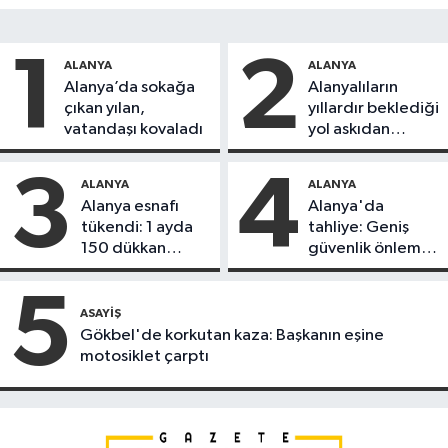
1
2
ALANYA
ALANYA
Alanya’da sokağa
Alanyalıların
çıkan yılan,
yıllardır beklediği
vatandaşı kovaladı
yol askıdan
döndü
3
4
ALANYA
ALANYA
Alanya esnafı
Alanya'da
tükendi: 1 ayda
tahliye: Geniş
150 dükkan
güvenlik önlemi
kapandı
alındı
5
ASAYIŞ
Gökbel'de korkutan kaza: Başkanın eşine
motosiklet çarptı