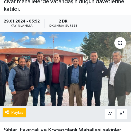
civar mahallelerde vatandaşın düğün davetlerine
katıldı.
29.01.2024 - 05:52
2 DK
YAYINLANMA
OKUNMA SÜRESI
Paylaş
-
+
A
A
Şıhlar, Fakırcalı ve Kocaoğlanlı Mahallesi sakinleri