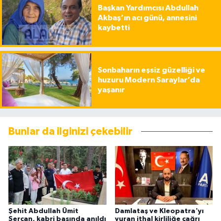
Başkan Yardımcısı Abdullah
Akbaş’ın acı günü, annesini
kaybetti
Sonbaharın eşsiz güzelliği ve
huzuru Modern Saraylar’da
yaşanır
Bunlar da ilginizi çekebilir
Şehit Abdullah Ümit
Damlataş ve Kleopatra'yı
Sercan, kabri başında anıldı
vuran ithal kirliliğe çağrı