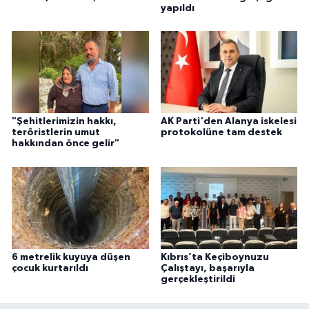
yapıldı
"Şehitlerimizin hakkı,
AK Parti'den Alanya iskelesi
teröristlerin umut
protokolüne tam destek
hakkından önce gelir"
6 metrelik kuyuya düşen
Kıbrıs’ta Keçiboynuzu
çocuk kurtarıldı
Çalıştayı, başarıyla
gerçekleştirildi