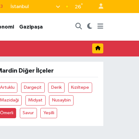
°
İstanbul
63
26
16
onomi
Gazipaşa
02
07
5
0
ardin Diğer İlçeler
Artuklu
Dargeçit
Derik
Kızıltepe
Mazidaği
Midyat
Nusaybin
Ömerli
Savur
Yeşilli