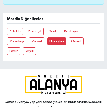
Mardin Diğer İlçeler
Artuklu
Dargeçit
Derik
Kızıltepe
Mazidaği
Midyat
Nusaybin
Ömerli
Savur
Yeşilli
Gazete Alanya, yepyeni temasıyla sizleri buluştururken, sadelik