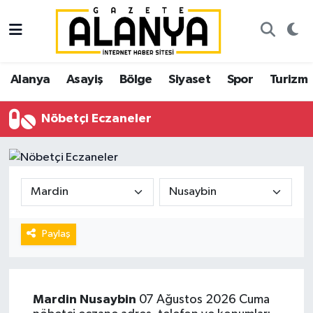
Alanya
İstanbul Nöbetçi Eczaneler
Alanya
Asayiş
Bölge
Siyaset
Spor
Turizm
Asayiş
İstanbul Hava Durumu
Nöbetçi Eczaneler
Bölge
İstanbul Trafik Yoğunluk Haritası
Siyaset
Süper Lig Puan Durumu ve Fikstür
Spor
Tüm Manşetler
Turizm
Son Dakika Haberleri
Paylaş
Ekonomi
Haber Arşivi
Mardin
Nusaybin
07 Ağustos 2026 Cuma
Gazipaşa