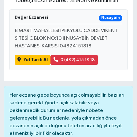
nöbetçi eczane adres, telefon ve konumları
Değer Eczanesi
Nusaybin
8 MART MAHALLESİ İPEKYOLU CADDE VİKENT
SİTESİ C BLOK NO:10 II NUSAYBİN DEVLET
HASTANESİ KARŞISI 04824151818
Yol Tarifi Al
0 (482) 415 18 18
Her eczane gece boyunca açık olmayabilir, bazıları
sadece gerektiğinde açık kalabilir veya
beklenmedik durumlar nedeniyle nöbete
gelemeyebilir. Bu nedenle, yola çıkmadan önce
eczanenin açık olduğunu telefon aracılığıyla teyit
etmeniz iyi bir fikir olacaktır.