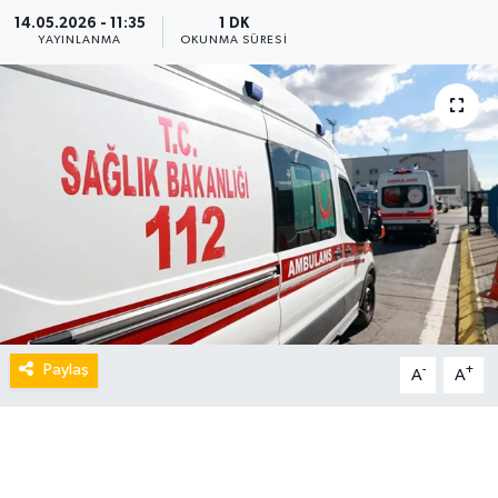
14.05.2026 - 11:35
1 DK
YAYINLANMA
OKUNMA SÜRESI
Paylaş
-
+
A
A