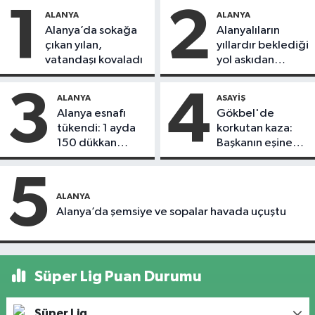
1
2
ALANYA
ALANYA
Alanya’da sokağa
Alanyalıların
çıkan yılan,
yıllardır beklediği
vatandaşı kovaladı
yol askıdan
döndü
3
4
ALANYA
ASAYIŞ
Alanya esnafı
Gökbel'de
tükendi: 1 ayda
korkutan kaza:
150 dükkan
Başkanın eşine
kapandı
motosiklet çarptı
5
ALANYA
Alanya’da şemsiye ve sopalar havada uçuştu
Süper Lig Puan Durumu
Süper Lig