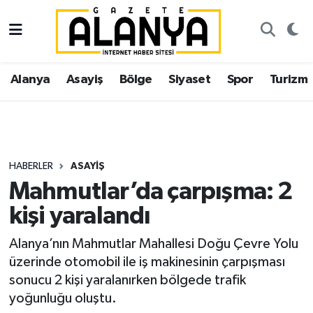
Alanya
İstanbul Nöbetçi Eczaneler
Alanya
Asayiş
Bölge
Siyaset
Spor
Turizm
Asayiş
İstanbul Hava Durumu
Bölge
İstanbul Trafik Yoğunluk Haritası
Siyaset
Süper Lig Puan Durumu ve Fikstür
HABERLER
ASAYIŞ
Mahmutlar’da çarpışma: 2
Spor
Tüm Manşetler
kişi yaralandı
Turizm
Son Dakika Haberleri
Alanya’nın Mahmutlar Mahallesi Doğu Çevre Yolu
üzerinde otomobil ile iş makinesinin çarpışması
Ekonomi
Haber Arşivi
sonucu 2 kişi yaralanırken bölgede trafik
yoğunluğu oluştu.
Gazipaşa