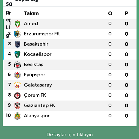
#
Takım
O
P
1
Amed
0
0
2
Erzurumspor FK
0
0
3
Başakşehir
0
0
4
Kocaelispor
0
0
5
Beşiktaş
0
0
6
Eyüpspor
0
0
7
Galatasaray
0
0
8
Çorum FK
0
0
9
Gaziantep FK
0
0
10
Alanyaspor
0
0
Detaylar için tıklayın