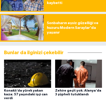
kaybetti
Sonbaharın eşsiz güzelliği ve
huzuru Modern Saraylar’da
yaşanır
Bunlar da ilginizi çekebilir
Konaklı’da yürek yakan
Zehire geçit yok: Alanya’da
kaza: 57 yaşındaki işçi can
3 şüpheli tutuklandı
verdi