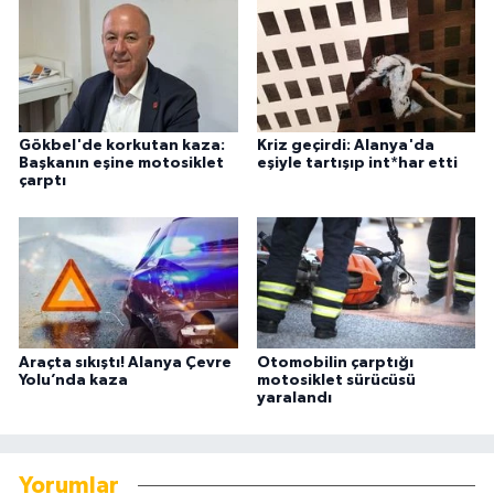
Gökbel'de korkutan kaza:
Kriz geçirdi: Alanya'da
Başkanın eşine motosiklet
eşiyle tartışıp int*har etti
çarptı
Araçta sıkıştı! Alanya Çevre
Otomobilin çarptığı
Yolu’nda kaza
motosiklet sürücüsü
yaralandı
Yorumlar