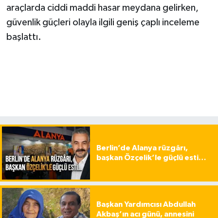
araçlarda ciddi maddi hasar meydana gelirken,
güvenlik güçleri olayla ilgili geniş çaplı inceleme
başlattı.
Berlin’de Alanya rüzgârı,
başkan Özçelik’le güçlü esti…
Başkan Yardımcısı Abdullah
Akbaş’ın acı günü, annesini