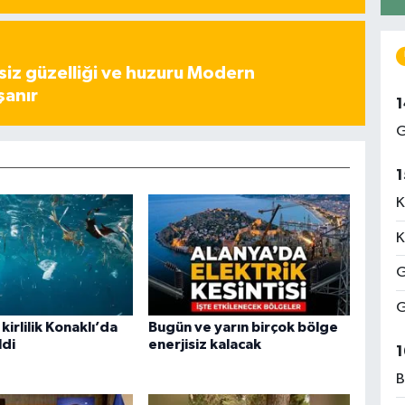
iz güzelliği ve huzuru Modern
şanır
1
G
1
K
K
G
G
kirlilik Konaklı’da
Bugün ve yarın birçok bölge
ldi
enerjisiz kalacak
1
B