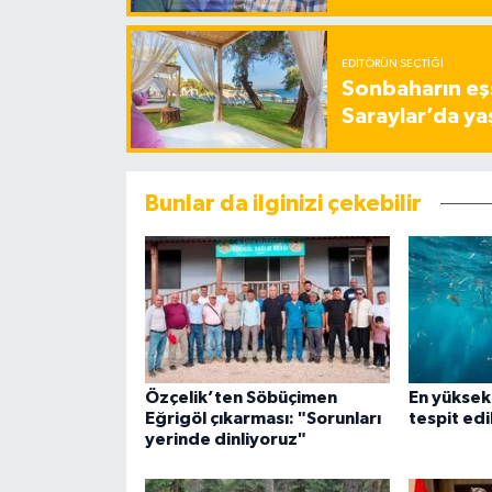
EDITÖRÜN SEÇTIĞI
Sonbaharın eşs
Saraylar’da ya
Bunlar da ilginizi çekebilir
Özçelik’ten Söbüçimen
En yüksek 
Eğrigöl çıkarması: "Sorunları
tespit edi
yerinde dinliyoruz"