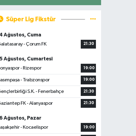
Süper Lig Fikstür
4 Ağustos, Cuma
alatasaray - Çorum FK
21:30
5 Ağustos, Cumartesi
onyaspor - Rizespor
19:00
asımpaşa - Trabzonspor
19:00
ençlerbirliği S.K. - Fenerbahçe
21:30
aziantep FK - Alanyaspor
21:30
6 Ağustos, Pazar
aşakşehir - Kocaelispor
19:00