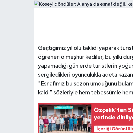
Geçtiğimiz yıl ölü taklidi yaparak turi
öğrenen o meşhur kediler, bu yılki du
yapamadığı günlerde turistlerin yoğun i
sergiledikleri oyunculukla adeta kazan
"Esnafımız bu sezon umduğunu bulamad
kaldı" sözleriyle hem tebessümle hem 
Özçelik’ten S
yerinde dinli
İçeriği Görüntül