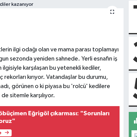
stlerin ilgi odağı olan ve mama parası toplamayı
rgun sezonda yeniden sahnede. Yerli esnafın iş
lgisiyle karşılaşan bu yetenekli kediler,
ç rekorları kırıyor. Vatandaşlar bu durumu,
ı, görünen o ki piyasa bu 'rolcü' kedilere
de sitemle karşılıyor.
öbüçimen Eğrigöl çıkarması: "Sorunları
yoruz"
e