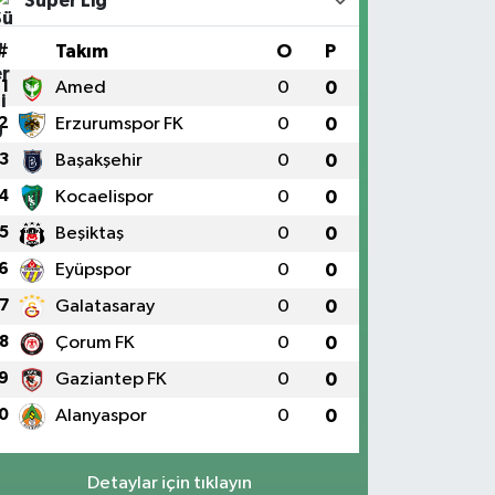
Süper Lig
#
Takım
O
P
1
Amed
0
0
2
Erzurumspor FK
0
0
3
Başakşehir
0
0
4
Kocaelispor
0
0
5
Beşiktaş
0
0
6
Eyüpspor
0
0
7
Galatasaray
0
0
8
Çorum FK
0
0
9
Gaziantep FK
0
0
0
Alanyaspor
0
0
Detaylar için tıklayın