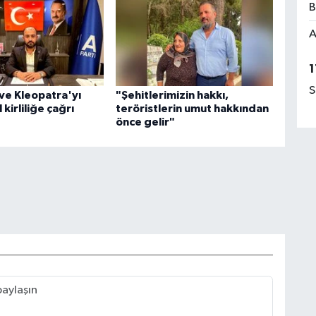
B
A
1
S
ve Kleopatra'yı
"Şehitlerimizin hakkı,
 kirliliğe çağrı
teröristlerin umut hakkından
önce gelir"