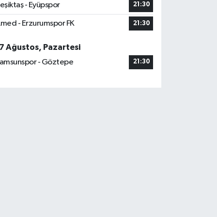
eşiktaş - Eyüpspor
21:30
med - Erzurumspor FK
21:30
7 Ağustos, Pazartesi
amsunspor - Göztepe
21:30