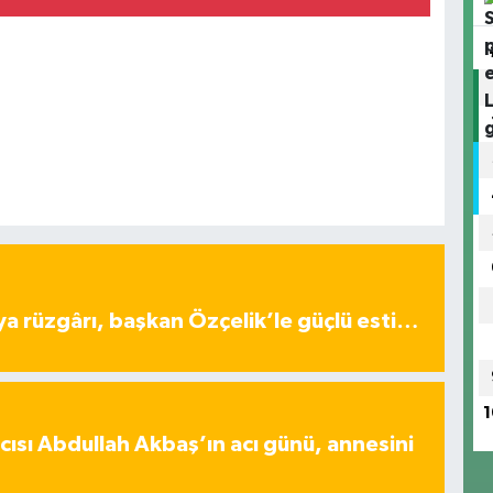
ya rüzgârı, başkan Özçelik’le güçlü esti…
1
ısı Abdullah Akbaş’ın acı günü, annesini