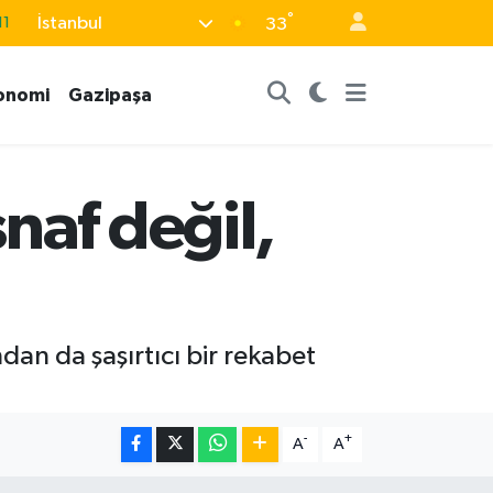
°
İstanbul
11
33
18
onomi
Gazipaşa
32
38
03
naf değil,
14
an da şaşırtıcı bir rekabet
-
+
A
A