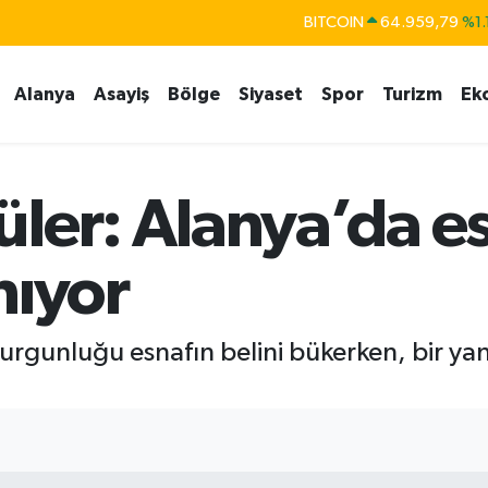
BITCOIN
64.959,79
%1.
DOLAR
47,7436
%0.
Alanya
Asayiş
Bölge
Siyaset
Spor
Turizm
Ek
EURO
55,2510
%0.
STERLİN
64,4811
%0.
GRAM ALTIN
6660.55
%0.
ler: Alanya’da es
BİST100
13.779
%-
nıyor
rgunluğu esnafın belini bükerken, bir yand