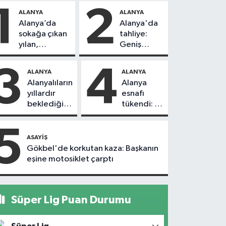
1
2
ALANYA
ALANYA
Alanya’da
Alanya'da
sokağa çıkan
tahliye:
yılan,
Geniş
vatandaşı
güvenlik
kovaladı
önlemi
3
4
ALANYA
ALANYA
alındı
Alanyalıların
Alanya
yıllardır
esnafı
beklediği
tükendi: 1
yol askıdan
ayda 150
döndü
dükkan
5
kapandı
ASAYIŞ
Gökbel'de korkutan kaza: Başkanın
eşine motosiklet çarptı
Süper Lig Puan Durumu