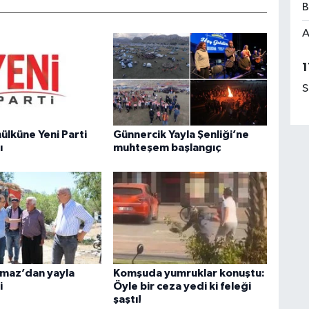
B
A
1
S
ülküne Yeni Parti
Günnercik Yayla Şenliği’ne
ı
muhteşem başlangıç
lmaz’dan yayla
Komşuda yumruklar konuştu:
i
Öyle bir ceza yedi ki feleği
şaştı!