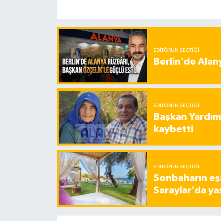
EDITÖRÜN SEÇTIĞI
Berlin’de Alan
EDITÖRÜN SEÇTIĞI
Başkan Yardımc
kaybetti
EDITÖRÜN SEÇTIĞI
Sonbaharın eşs
Saraylar’da ya