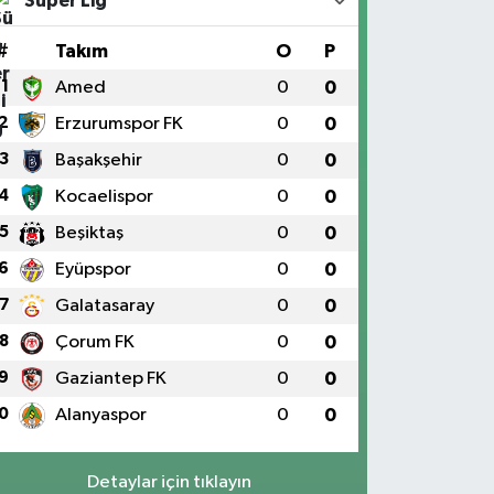
Süper Lig
#
Takım
O
P
1
Amed
0
0
2
Erzurumspor FK
0
0
3
Başakşehir
0
0
4
Kocaelispor
0
0
5
Beşiktaş
0
0
6
Eyüpspor
0
0
7
Galatasaray
0
0
8
Çorum FK
0
0
9
Gaziantep FK
0
0
0
Alanyaspor
0
0
Detaylar için tıklayın