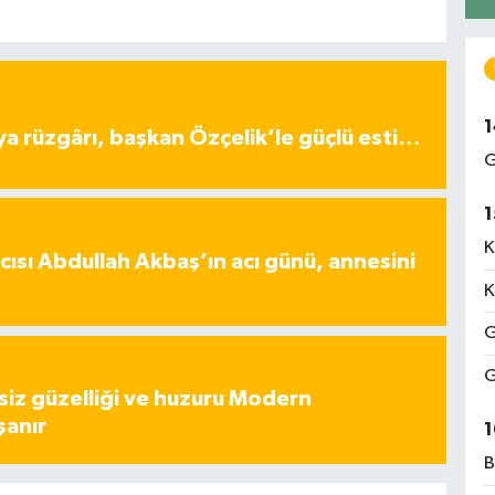
1
ya rüzgârı, başkan Özçelik’le güçlü esti…
G
1
K
ısı Abdullah Akbaş’ın acı günü, annesini
K
G
G
iz güzelliği ve huzuru Modern
şanır
1
B