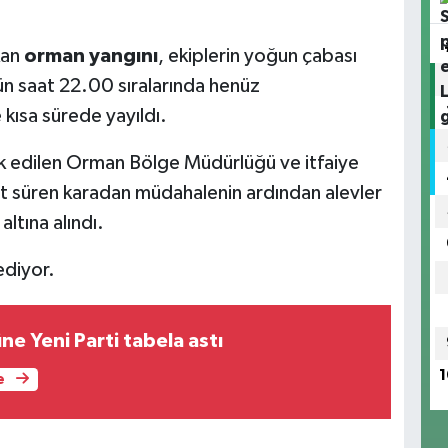
kan
orman yangını
, ekiplerin yoğun çabası
dün saat 22.00 sıralarında henüz
kısa sürede yayıldı.
vk edilen Orman Bölge Müdürlüğü ve itfaiye
aat süren karadan müdahalenin ardından alevler
ltına alındı.
diyor.
e Yeni Parti tabela astı
1
e