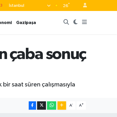
°
İstanbul
63
26
16
onomi
Gazipaşa
02
07
5
n çaba sonuç
0
bir saat süren çalışmasıyla
-
+
A
A