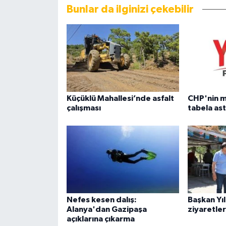
Bunlar da ilginizi çekebilir
Küçüklü Mahallesi’nde asfalt
CHP'nin m
çalışması
tabela ast
Nefes kesen dalış:
Başkan Yı
Alanya'dan Gazipaşa
ziyaretler
açıklarına çıkarma