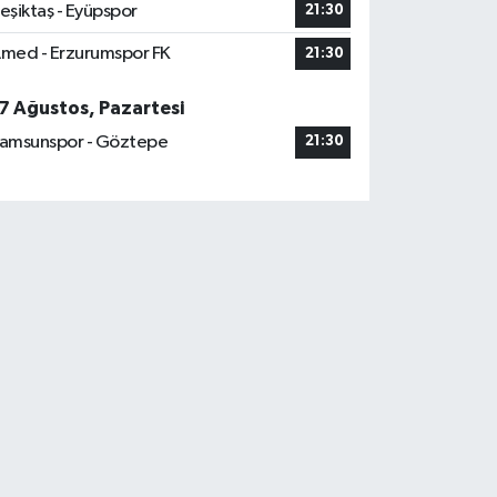
eşiktaş - Eyüpspor
21:30
med - Erzurumspor FK
21:30
7 Ağustos, Pazartesi
amsunspor - Göztepe
21:30