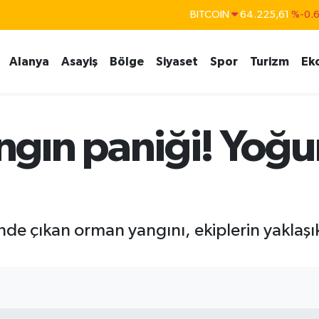
BITCOIN
64.225,61
%-0.
DOLAR
47,7143
%0.
Alanya
Asayiş
Bölge
Siyaset
Spor
Turizm
Ek
EURO
55,0317
%-0.
STERLİN
64,2463
%0.
GRAM ALTIN
6510.40
%0.4
gın paniği! Yoğu
BİST100
13.799
%7
e çıkan orman yangını, ekiplerin yaklaşık 