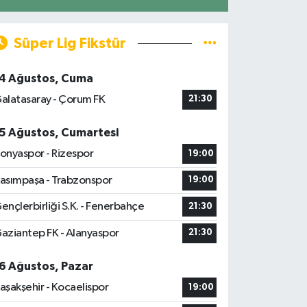
Süper Lig Fikstür
4 Ağustos, Cuma
alatasaray - Çorum FK
21:30
5 Ağustos, Cumartesi
onyaspor - Rizespor
19:00
asımpaşa - Trabzonspor
19:00
ençlerbirliği S.K. - Fenerbahçe
21:30
aziantep FK - Alanyaspor
21:30
6 Ağustos, Pazar
aşakşehir - Kocaelispor
19:00