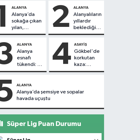
1
2
ALANYA
ALANYA
Alanya’da
Alanyalıların
sokağa çıkan
yıllardır
yılan,
beklediği
vatandaşı
yol askıdan
kovaladı
döndü
3
4
ALANYA
ASAYIŞ
Alanya
Gökbel'de
esnafı
korkutan
tükendi: 1
kaza:
ayda 150
Başkanın
dükkan
eşine
5
kapandı
motosiklet
ALANYA
çarptı
Alanya’da şemsiye ve sopalar
havada uçuştu
Süper Lig Puan Durumu