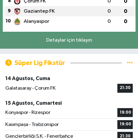
8
Çorum FK
0
0
9
Gaziantep FK
0
0
10
Alanyaspor
0
0
Detaylar için tıklayın
Süper Lig Fikstür
14 Ağustos, Cuma
Galatasaray - Çorum FK
21:30
15 Ağustos, Cumartesi
Konyaspor - Rizespor
19:00
Kasımpaşa - Trabzonspor
19:00
Gençlerbirliği S.K. - Fenerbahçe
21:30