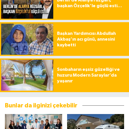
Berlin’de Alanya rüzgârı,
başkan Özçelik’le güçlü esti…
Başkan Yardımcısı Abdullah
Akbaş’ın acı günü, annesini
kaybetti
Sonbaharın eşsiz güzelliği ve
huzuru Modern Saraylar’da
yaşanır
Bunlar da ilginizi çekebilir