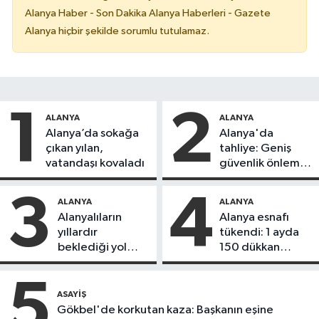
Alanya Haber - Son Dakika Alanya Haberleri - Gazete
Alanya hiçbir şekilde sorumlu tutulamaz.
1
2
ALANYA
ALANYA
Alanya’da sokağa
Alanya'da
çıkan yılan,
tahliye: Geniş
vatandaşı kovaladı
güvenlik önlemi
alındı
3
4
ALANYA
ALANYA
Alanyalıların
Alanya esnafı
yıllardır
tükendi: 1 ayda
beklediği yol
150 dükkan
askıdan döndü
kapandı
5
ASAYIŞ
Gökbel'de korkutan kaza: Başkanın eşine