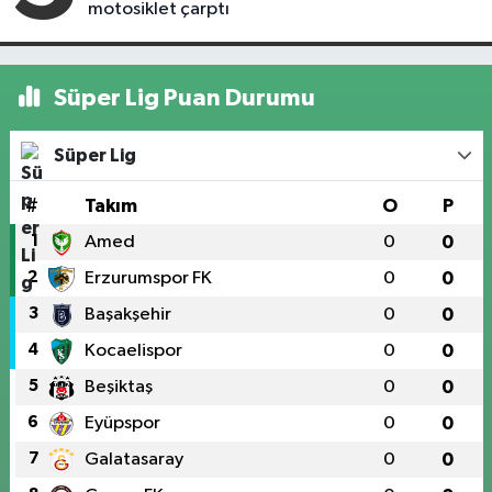
motosiklet çarptı
Süper Lig Puan Durumu
Süper Lig
#
Takım
O
P
1
Amed
0
0
2
Erzurumspor FK
0
0
3
Başakşehir
0
0
4
Kocaelispor
0
0
5
Beşiktaş
0
0
6
Eyüpspor
0
0
7
Galatasaray
0
0