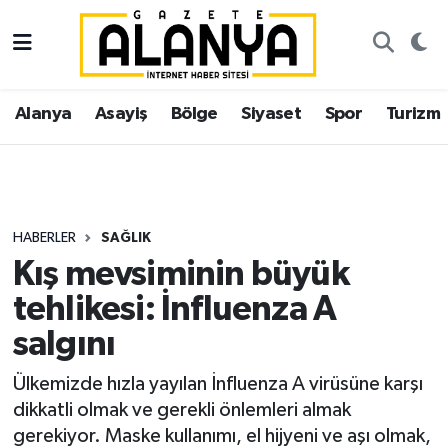
Alanya
İstanbul Nöbetçi Eczaneler
Alanya
Asayiş
Bölge
Siyaset
Spor
Turizm
Asayiş
İstanbul Hava Durumu
Bölge
İstanbul Trafik Yoğunluk Haritası
Siyaset
Süper Lig Puan Durumu ve Fikstür
HABERLER
SAĞLIK
Kış mevsiminin büyük
Spor
Tüm Manşetler
tehlikesi: İnfluenza A
Turizm
Son Dakika Haberleri
salgını
Ekonomi
Haber Arşivi
Ülkemizde hızla yayılan İnfluenza A virüsüne karşı
dikkatli olmak ve gerekli önlemleri almak
Gazipaşa
gerekiyor. Maske kullanımı, el hijyeni ve aşı olmak,