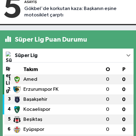
5
ASAYIŞ
Gökbel'de korkutan kaza: Başkanın eşine
motosiklet çarptı
Süper Lig Puan Durumu
Süper Lig
#
Takım
O
P
1
Amed
0
0
2
Erzurumspor FK
0
0
3
Başakşehir
0
0
4
Kocaelispor
0
0
5
Beşiktaş
0
0
6
Eyüpspor
0
0