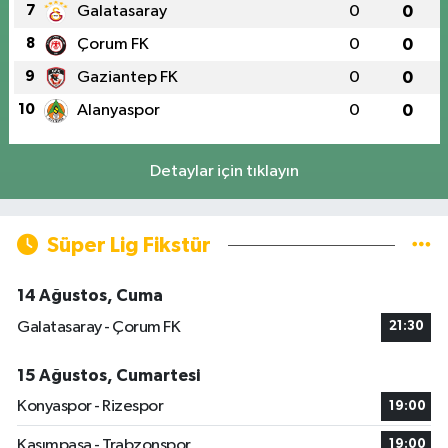
7
Galatasaray
0
0
8
Çorum FK
0
0
9
Gaziantep FK
0
0
10
Alanyaspor
0
0
Detaylar için tıklayın
Süper Lig Fikstür
14 Ağustos, Cuma
Galatasaray - Çorum FK
21:30
15 Ağustos, Cumartesi
Konyaspor - Rizespor
19:00
Kasımpaşa - Trabzonspor
19:00