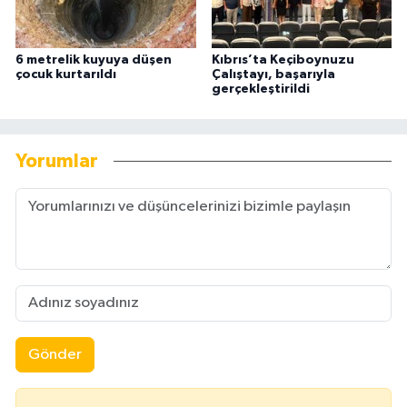
6 metrelik kuyuya düşen
Kıbrıs’ta Keçiboynuzu
çocuk kurtarıldı
Çalıştayı, başarıyla
gerçekleştirildi
Yorumlar
Gönder