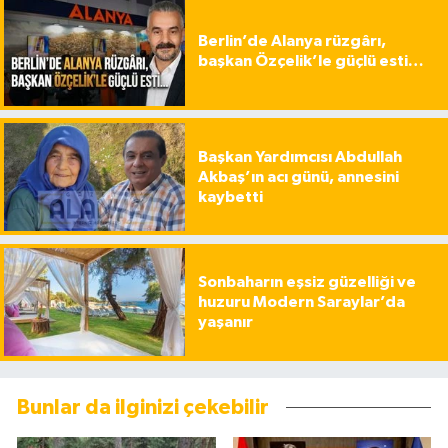
Berlin’de Alanya rüzgârı,
başkan Özçelik’le güçlü esti…
Başkan Yardımcısı Abdullah
Akbaş’ın acı günü, annesini
kaybetti
Sonbaharın eşsiz güzelliği ve
huzuru Modern Saraylar’da
yaşanır
Bunlar da ilginizi çekebilir