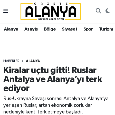
Alanya
İstanbul Nöbetçi Eczaneler
Alanya
Asayiş
Bölge
Siyaset
Spor
Turizm
Asayiş
İstanbul Hava Durumu
Bölge
İstanbul Trafik Yoğunluk Haritası
Siyaset
Süper Lig Puan Durumu ve Fikstür
HABERLER
ALANYA
Kiralar uçtu gitti! Ruslar
Spor
Tüm Manşetler
Antalya ve Alanya’yı terk
Turizm
Son Dakika Haberleri
ediyor
Ekonomi
Haber Arşivi
Rus-Ukrayna Savaşı sonrası Antalya ve Alanya’ya
yerleşen Ruslar, artan ekonomik zorluklar
Gazipaşa
nedeniyle kenti terk etmeye başladı.