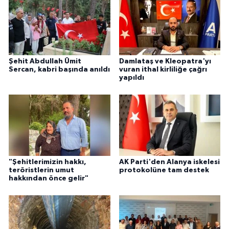
Şehit Abdullah Ümit
Damlataş ve Kleopatra'yı
Sercan, kabri başında anıldı
vuran ithal kirliliğe çağrı
yapıldı
"Şehitlerimizin hakkı,
AK Parti'den Alanya iskelesi
teröristlerin umut
protokolüne tam destek
hakkından önce gelir"