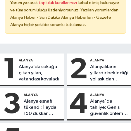
Yorum yazarak
topluluk kurallarımızı
kabul etmiş bulunuyor
ve tüm sorumluluğu üstleniyorsunuz. Yazılan yorumlardan
Alanya Haber - Son Dakika Alanya Haberleri - Gazete
Alanya hiçbir şekilde sorumlu tutulamaz.
1
2
ALANYA
ALANYA
Alanya’da sokağa
Alanyalıların
çıkan yılan,
yıllardır beklediği
vatandaşı kovaladı
yol askıdan
döndü
3
4
ALANYA
ALANYA
Alanya esnafı
Alanya'da
tükendi: 1 ayda
tahliye: Geniş
150 dükkan
güvenlik önlemi
kapandı
alındı