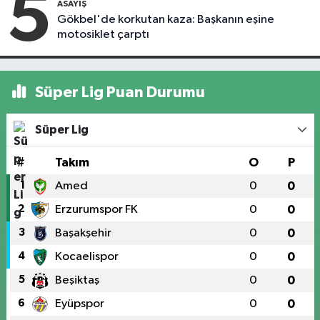
5
ASAYIŞ
Gökbel'de korkutan kaza: Başkanın eşine
motosiklet çarptı
Süper Lig Puan Durumu
Süper Lig
#
Takım
O
P
1
Amed
0
0
2
Erzurumspor FK
0
0
3
Başakşehir
0
0
4
Kocaelispor
0
0
5
Beşiktaş
0
0
6
Eyüpspor
0
0