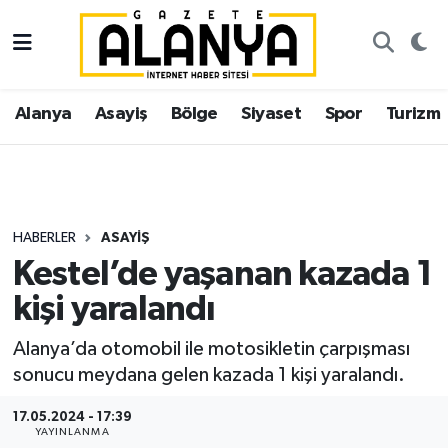
Alanya
İstanbul Nöbetçi Eczaneler
Alanya
Asayiş
Bölge
Siyaset
Spor
Turizm
Asayiş
İstanbul Hava Durumu
Bölge
İstanbul Trafik Yoğunluk Haritası
Siyaset
Süper Lig Puan Durumu ve Fikstür
HABERLER
ASAYIŞ
Kestel’de yaşanan kazada 1
Spor
Tüm Manşetler
kişi yaralandı
Turizm
Son Dakika Haberleri
Alanya’da otomobil ile motosikletin çarpışması
sonucu meydana gelen kazada 1 kişi yaralandı.
Ekonomi
Haber Arşivi
17.05.2024 - 17:39
Gazipaşa
YAYINLANMA