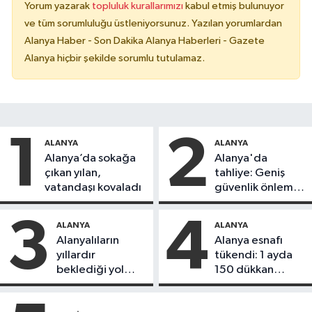
Yorum yazarak
topluluk kurallarımızı
kabul etmiş bulunuyor
ve tüm sorumluluğu üstleniyorsunuz. Yazılan yorumlardan
Alanya Haber - Son Dakika Alanya Haberleri - Gazete
Alanya hiçbir şekilde sorumlu tutulamaz.
1
2
ALANYA
ALANYA
Alanya’da sokağa
Alanya'da
çıkan yılan,
tahliye: Geniş
vatandaşı kovaladı
güvenlik önlemi
alındı
3
4
ALANYA
ALANYA
Alanyalıların
Alanya esnafı
yıllardır
tükendi: 1 ayda
beklediği yol
150 dükkan
askıdan döndü
kapandı