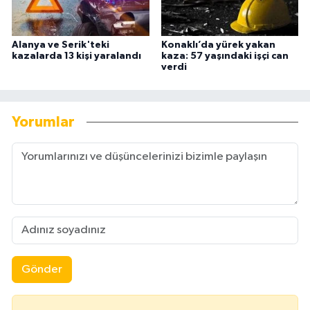
Alanya ve Serik'teki
Konaklı’da yürek yakan
kazalarda 13 kişi yaralandı
kaza: 57 yaşındaki işçi can
verdi
Yorumlar
Gönder