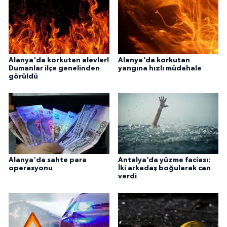
Alanya'da korkutan alevler!
Alanya'da korkutan
Dumanlar ilçe genelinden
yangına hızlı müdahale
görüldü
Alanya'da sahte para
Antalya’da yüzme faciası:
operasyonu
İki arkadaş boğularak can
verdi