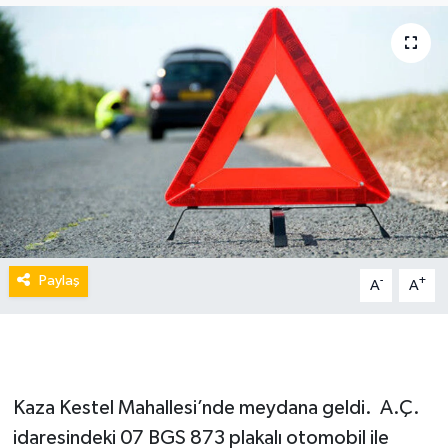
Paylaş
-
+
A
A
Kaza Kestel Mahallesi’nde meydana geldi. A.Ç.
idaresindeki 07 BGS 873 plakalı otomobil ile