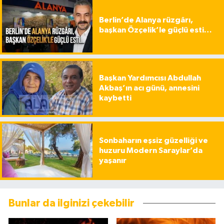
Berlin’de Alanya rüzgârı,
başkan Özçelik’le güçlü esti…
Başkan Yardımcısı Abdullah
Akbaş’ın acı günü, annesini
kaybetti
Sonbaharın eşsiz güzelliği ve
huzuru Modern Saraylar’da
yaşanır
Bunlar da ilginizi çekebilir