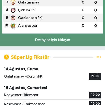
7
Galatasaray
0
0
8
Çorum FK
0
0
9
Gaziantep FK
0
0
10
Alanyaspor
0
0
Detaylar için tıklayın
Süper Lig Fikstür
14 Ağustos, Cuma
Galatasaray - Çorum FK
21:30
15 Ağustos, Cumartesi
Konyaspor - Rizespor
19:00
Kasımpaşa - Trabzonspor
19:00