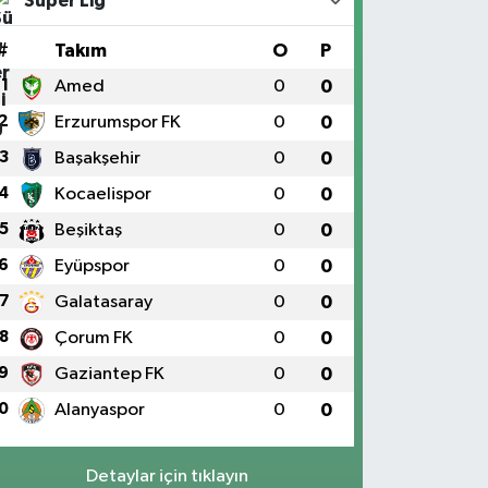
Süper Lig
#
Takım
O
P
1
Amed
0
0
2
Erzurumspor FK
0
0
3
Başakşehir
0
0
4
Kocaelispor
0
0
5
Beşiktaş
0
0
6
Eyüpspor
0
0
7
Galatasaray
0
0
8
Çorum FK
0
0
9
Gaziantep FK
0
0
0
Alanyaspor
0
0
Detaylar için tıklayın