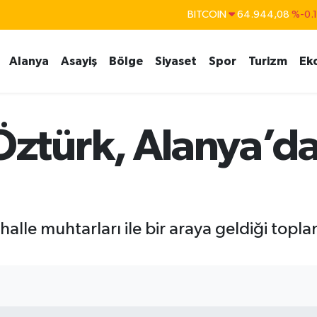
DOLAR
47,7436
%0.
EURO
55,2510
%0.
Alanya
Asayiş
Bölge
Siyaset
Spor
Turizm
Ek
STERLİN
64,4811
%0.
GRAM ALTIN
6660.55
%0.
BİST100
13.779
%-
türk, Alanya’da
e muhtarları ile bir araya geldiği toplan