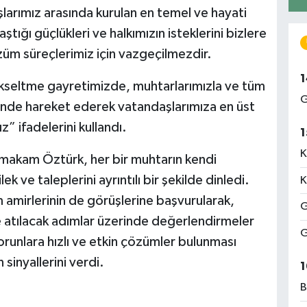
larımız arasında kurulan en temel ve hayati
aştığı güçlükleri ve halkımızın isteklerini bizlere
çözüm süreçlerimiz için vazgeçilmezdir.
1
ükseltme gayretimizde, muhtarlarımızla ve tüm
G
i içinde hareket ederek vatandaşlarımıza en üst
” ifadelerini kullandı.
1
K
akam Öztürk, her bir muhtarın kendi
ek ve taleplerini ayrıntılı bir şekilde dinledi.
K
um amirlerinin de görüşlerine başvurularak,
G
ve atılacak adımlar üzerinde değerlendirmeler
G
orunlara hızlı ve etkin çözümler bulunması
 sinyallerini verdi.
1
B