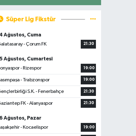
Süper Lig Fikstür
4 Ağustos, Cuma
alatasaray - Çorum FK
21:30
5 Ağustos, Cumartesi
onyaspor - Rizespor
19:00
asımpaşa - Trabzonspor
19:00
ençlerbirliği S.K. - Fenerbahçe
21:30
aziantep FK - Alanyaspor
21:30
6 Ağustos, Pazar
aşakşehir - Kocaelispor
19:00