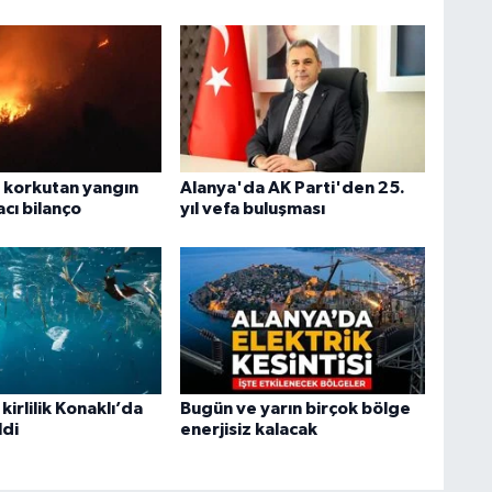
 korkutan yangın
Alanya'da AK Parti'den 25.
 acı bilanço
yıl vefa buluşması
kirlilik Konaklı’da
Bugün ve yarın birçok bölge
ldi
enerjisiz kalacak