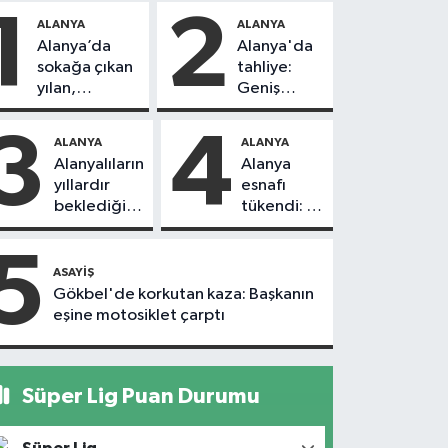
1
2
ALANYA
ALANYA
Alanya’da
Alanya'da
sokağa çıkan
tahliye:
yılan,
Geniş
vatandaşı
güvenlik
kovaladı
önlemi
3
4
ALANYA
ALANYA
alındı
Alanyalıların
Alanya
yıllardır
esnafı
beklediği
tükendi: 1
yol askıdan
ayda 150
döndü
dükkan
5
kapandı
ASAYIŞ
Gökbel'de korkutan kaza: Başkanın
eşine motosiklet çarptı
Süper Lig Puan Durumu