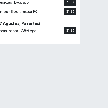
eşiktaş - Eyüpspor
21:30
med - Erzurumspor FK
21:30
7 Ağustos, Pazartesi
amsunspor - Göztepe
21:30