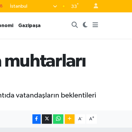
°
İstanbul
33
18
32
onomi
Gazipaşa
38
03
14
 muhtarları
tıda vatandaşların beklentileri
-
+
A
A