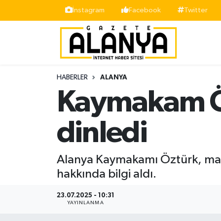
İnstagram
Facebook
Twitter
Alanya
İstanbul Nöbetçi Eczaneler
Asayiş
İstanbul Hava Durumu
HABERLER
ALANYA
Bölge
İstanbul Trafik Yoğunluk Haritası
Kaymakam Öz
Siyaset
Süper Lig Puan Durumu ve Fikstür
dinledi
Spor
Tüm Manşetler
Alanya Kaymakamı Öztürk, mahall
Turizm
Son Dakika Haberleri
hakkında bilgi aldı.
Ekonomi
Haber Arşivi
23.07.2025 - 10:31
YAYINLANMA
Gazipaşa