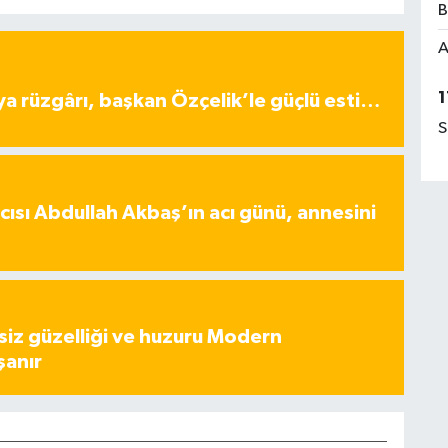
B
A
1
ya rüzgârı, başkan Özçelik’le güçlü esti…
S
ısı Abdullah Akbaş’ın acı günü, annesini
iz güzelliği ve huzuru Modern
şanır