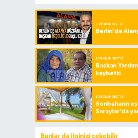
EDITÖRÜN SEÇTIĞI
Berlin’de Alan
EDITÖRÜN SEÇTIĞI
Başkan Yardımc
kaybetti
EDITÖRÜN SEÇTIĞI
Sonbaharın eşs
Saraylar’da ya
Bunlar da ilginizi çekebilir