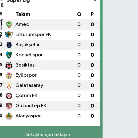
Süper Lig
#
Takım
O
P
1
Amed
0
0
2
Erzurumspor FK
0
0
3
Başakşehir
0
0
4
Kocaelispor
0
0
5
Beşiktaş
0
0
6
Eyüpspor
0
0
7
Galatasaray
0
0
8
Çorum FK
0
0
9
Gaziantep FK
0
0
0
Alanyaspor
0
0
Detaylar için tıklayın