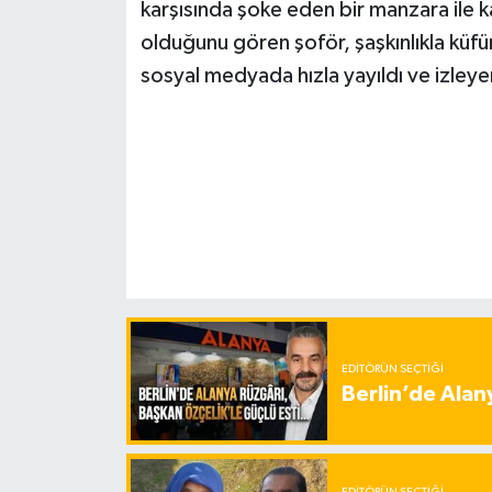
karşısında şoke eden bir manzara ile k
olduğunu gören şoför, şaşkınlıkla küfü
sosyal medyada hızla yayıldı ve izley
EDITÖRÜN SEÇTIĞI
Berlin’de Alan
EDITÖRÜN SEÇTIĞI