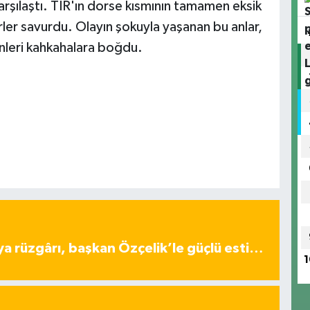
arşılaştı. TIR'ın dorse kısmının tamamen eksik
rler savurdu. Olayın şokuyla yaşanan bu anlar,
enleri kahkahalara boğdu.
ya rüzgârı, başkan Özçelik’le güçlü esti…
1