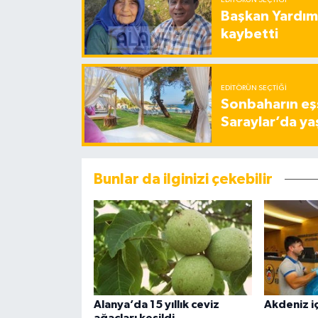
Başkan Yardımc
kaybetti
EDITÖRÜN SEÇTIĞI
Sonbaharın eşs
Saraylar’da ya
Bunlar da ilginizi çekebilir
Alanya’da 15 yıllık ceviz
Akdeniz iç
ağaçları kesildi