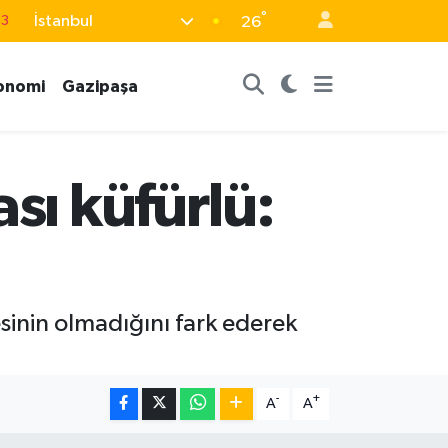
°
İstanbul
63
26
16
onomi
Gazipaşa
02
07
5
sı küfürlü:
0
esinin olmadığını fark ederek
-
+
A
A