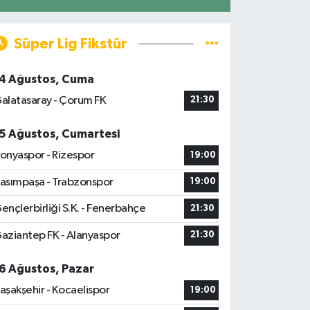
Süper Lig Fikstür
4 Ağustos, Cuma
alatasaray - Çorum FK
21:30
5 Ağustos, Cumartesi
onyaspor - Rizespor
19:00
asımpaşa - Trabzonspor
19:00
ençlerbirliği S.K. - Fenerbahçe
21:30
aziantep FK - Alanyaspor
21:30
6 Ağustos, Pazar
aşakşehir - Kocaelispor
19:00