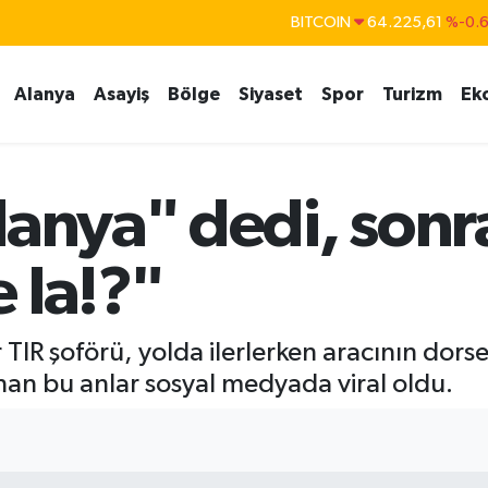
BITCOIN
64.225,61
%-0.
DOLAR
47,7143
%0.
Alanya
Asayiş
Bölge
Siyaset
Spor
Turizm
Ek
EURO
55,0317
%-0.
STERLİN
64,2463
%0.
GRAM ALTIN
6510.40
%0.4
lanya" dedi, sonra
BİST100
13.799
%7
 la!?"
 TIR şoförü, yolda ilerlerken aracının dors
nan bu anlar sosyal medyada viral oldu.