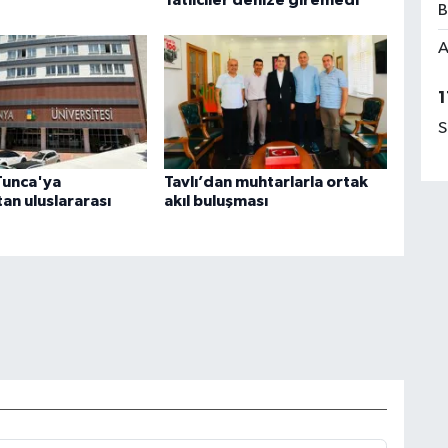
B
A
1
S
Tunca'ya
Tavlı’dan muhtarlarla ortak
an uluslararası
akıl buluşması