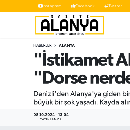
İnstagram
Facebook
Twitter
Alanya
İstanbul Nöbetçi Eczaneler
Asayiş
İstanbul Hava Durumu
HABERLER
ALANYA
Bölge
İstanbul Trafik Yoğunluk Haritası
"İstikamet A
Siyaset
Süper Lig Puan Durumu ve Fikstür
"Dorse nerde
Spor
Tüm Manşetler
Denizli'den Alanya'ya giden bir
Turizm
Son Dakika Haberleri
büyük bir şok yaşadı. Kayda alı
Ekonomi
Haber Arşivi
08.10.2024 - 13:04
YAYINLANMA
Gazipaşa