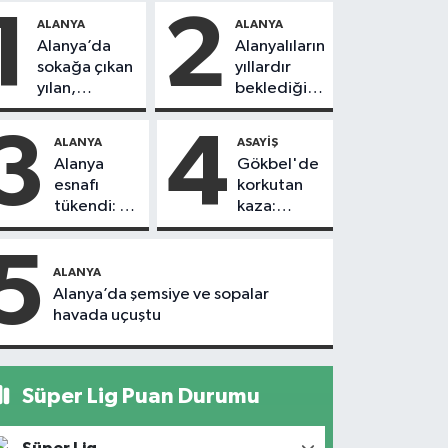
1
2
ALANYA
ALANYA
Alanya’da
Alanyalıların
sokağa çıkan
yıllardır
yılan,
beklediği
vatandaşı
yol askıdan
kovaladı
döndü
3
4
ALANYA
ASAYIŞ
Alanya
Gökbel'de
esnafı
korkutan
tükendi: 1
kaza:
ayda 150
Başkanın
dükkan
eşine
5
kapandı
motosiklet
ALANYA
çarptı
Alanya’da şemsiye ve sopalar
havada uçuştu
Süper Lig Puan Durumu