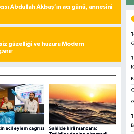
ısı Abdullah Akbaş’ın acı günü, annesini
1
G
iz güzelliği ve huzuru Modern
şanır
1
K
K
G
G
1
B
in acil eylem çağrısı
Sahilde kirli manzara:
Tatilciler denize giremedi