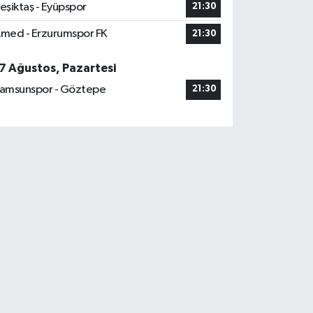
eşiktaş - Eyüpspor
21:30
med - Erzurumspor FK
21:30
7 Ağustos, Pazartesi
amsunspor - Göztepe
21:30