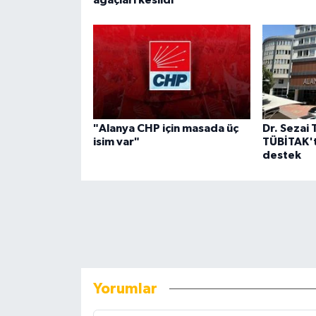
"Alanya CHP için masada üç
Dr. Sezai 
isim var"
TÜBİTAK't
destek
Yorumlar