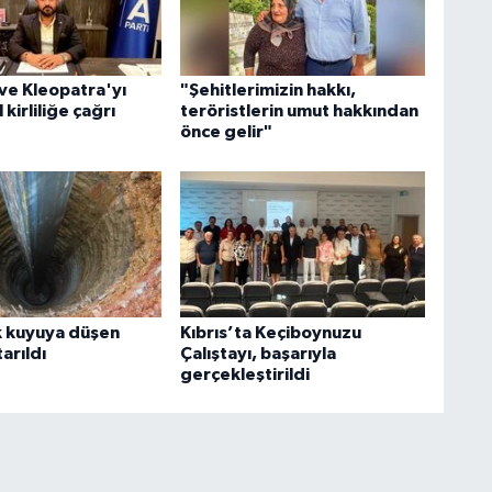
ve Kleopatra'yı
"Şehitlerimizin hakkı,
 kirliliğe çağrı
teröristlerin umut hakkından
önce gelir"
k kuyuya düşen
Kıbrıs’ta Keçiboynuzu
arıldı
Çalıştayı, başarıyla
gerçekleştirildi