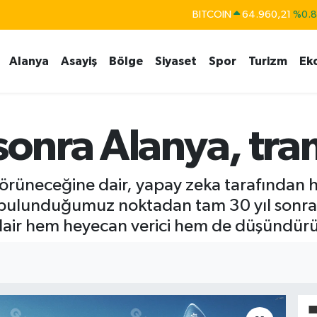
DOLAR
47,7436
%0.
EURO
55,2510
%0.
Alanya
Asayiş
Bölge
Siyaset
Spor
Turizm
Ek
STERLİN
64,4811
%0.
GRAM ALTIN
6660.55
%0.
BİST100
13.779
%-
 sonra Alanya, tr
BITCOIN
64.960,21
%0.
örüneceğine dair, yapay zeka tarafından h
 bulunduğumuz noktadan tam 30 yıl sonra
dair hem heyecan verici hem de düşündürüc