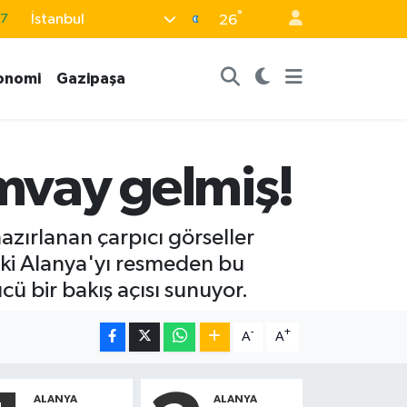
°
İstanbul
18
26
32
onomi
Gazipaşa
38
03
14
amvay gelmiş!
87
azırlanan çarpıcı görseller
ki Alanya'yı resmeden bu
ü bir bakış açısı sunuyor.
-
+
A
A
ALANYA
ALANYA