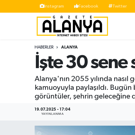
İnstagram
Facebook
Twitter
Alanya
İstanbul Nöbetçi Eczaneler
Asayiş
İstanbul Hava Durumu
HABERLER
ALANYA
Bölge
İstanbul Trafik Yoğunluk Haritası
İşte 30 sene
Siyaset
Süper Lig Puan Durumu ve Fikstür
Alanya'nın 2055 yılında nasıl g
Spor
Tüm Manşetler
kamuoyuyla paylaşıldı. Bugün
görüntüler, şehrin geleceğine 
Turizm
Son Dakika Haberleri
19.07.2025 - 17:04
Ekonomi
Haber Arşivi
YAYINLANMA
Gazipaşa