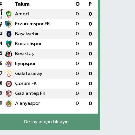
#
Takım
O
P
1
Amed
0
0
2
Erzurumspor FK
0
0
3
Başakşehir
0
0
4
Kocaelispor
0
0
5
Beşiktaş
0
0
6
Eyüpspor
0
0
7
Galatasaray
0
0
8
Çorum FK
0
0
9
Gaziantep FK
0
0
0
Alanyaspor
0
0
Detaylar için tıklayın