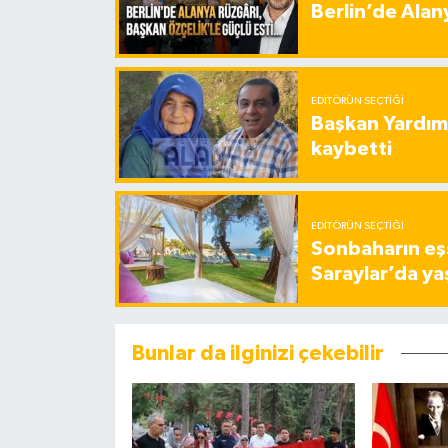
Berlin’de Alan
EDITÖRÜN SEÇTIĞI
Başkan Yardımc
kaybetti
EDITÖRÜN SEÇTIĞI
Sonbaharın eşs
Saraylar’da ya
Bunlar da ilginizi çekebilir