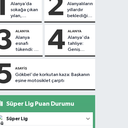
1
2
Alanya’da
Alanyalıların
sokağa çıkan
yıllardır
yılan,
beklediği
vatandaşı
yol askıdan
kovaladı
döndü
3
4
ALANYA
ALANYA
Alanya
Alanya'da
esnafı
tahliye:
tükendi: 1
Geniş
ayda 150
güvenlik
dükkan
önlemi
5
kapandı
alındı
ASAYIŞ
Gökbel'de korkutan kaza: Başkanın
eşine motosiklet çarptı
Süper Lig Puan Durumu
Süper Lig