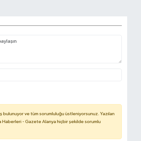
ş bulunuyor ve tüm sorumluluğu üstleniyorsunuz. Yazılan
 Haberleri - Gazete Alanya hiçbir şekilde sorumlu