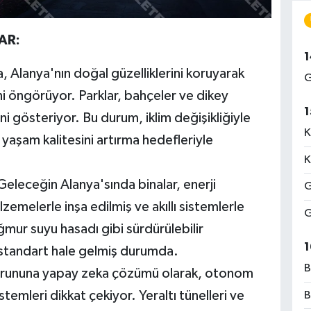
AR:
1
 Alanya'nın doğal güzelliklerini koruyarak
G
ini öngörüyor. Parklar, bahçeler ve dikey
1
ni gösteriyor. Bu durum, iklim değişikliğiyle
K
yaşam kalitesini artırma hedefleriyle
K
eleceğin Alanya'sında binalar, enerji
G
zemelerle inşa edilmiş ve akıllı sistemlerle
G
mur suyu hasadı gibi sürdürülebilir
1
e standart hale gelmiş durumda.
B
orununa yapay zeka çözümü olarak, otonom
stemleri dikkat çekiyor. Yeraltı tünelleri ve
B