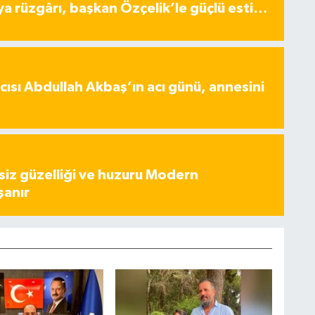
ya rüzgârı, başkan Özçelik’le güçlü esti…
ısı Abdullah Akbaş’ın acı günü, annesini
iz güzelliği ve huzuru Modern
şanır