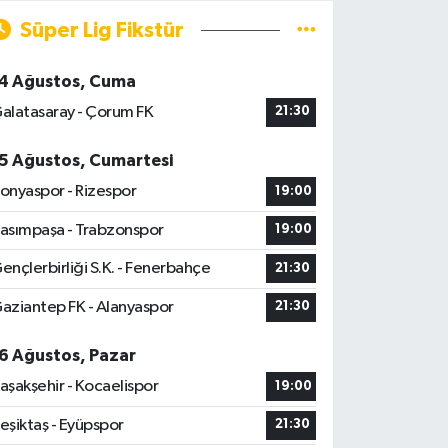
Süper Lig Fikstür
4 Ağustos, Cuma
alatasaray - Çorum FK
21:30
5 Ağustos, Cumartesi
onyaspor - Rizespor
19:00
asımpaşa - Trabzonspor
19:00
ençlerbirliği S.K. - Fenerbahçe
21:30
aziantep FK - Alanyaspor
21:30
6 Ağustos, Pazar
aşakşehir - Kocaelispor
19:00
eşiktaş - Eyüpspor
21:30