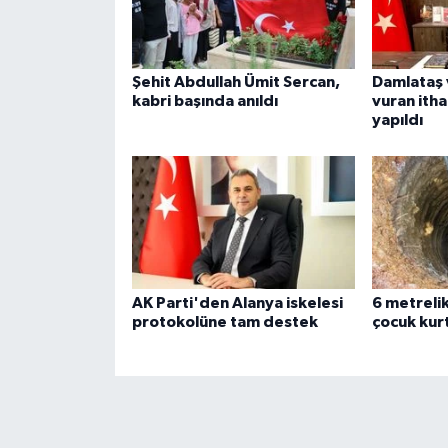
Şehit Abdullah Ümit Sercan,
Damlataş 
kabri başında anıldı
vuran ithal
yapıldı
AK Parti'den Alanya iskelesi
6 metreli
protokolüne tam destek
çocuk kurt