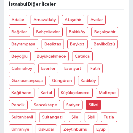
İstanbul Diğer İlçeler
Adalar
Arnavutköy
Ataşehir
Avcilar
Bağcilar
Bahçelievler
Bakirköy
Başakşehir
Bayrampaşa
Beşiktaş
Beykoz
Beylikdüzü
Beyoğlu
Büyükçekmece
Çatalca
Çekmeköy
Esenler
Esenyurt
Fatih
Gaziosmanpaşa
Güngören
Kadiköy
Kağithane
Kartal
Küçükçekmece
Maltepe
Pendik
Sancaktepe
Sariyer
Silivri
Sultanbeyli
Sultangazi
Şile
Şişli
Tuzla
Ümraniye
Üsküdar
Zeytinburnu
Eyüp