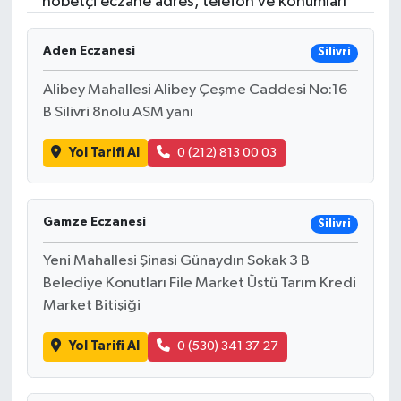
nöbetçi eczane adres, telefon ve konumları
Aden Eczanesi
Silivri
Alibey Mahallesi Alibey Çeşme Caddesi No:16
B Silivri 8nolu ASM yanı
Yol Tarifi Al
0 (212) 813 00 03
Gamze Eczanesi
Silivri
Yeni Mahallesi Şinasi Günaydın Sokak 3 B
Belediye Konutları File Market Üstü Tarım Kredi
Market Bitişiği
Yol Tarifi Al
0 (530) 341 37 27