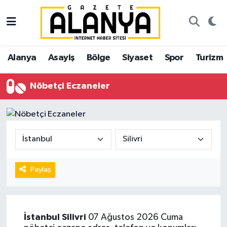
Alanya
İstanbul Nöbetçi Eczaneler
Alanya
Asayiş
Bölge
Siyaset
Spor
Turizm
Asayiş
İstanbul Hava Durumu
Nöbetçi Eczaneler
Bölge
İstanbul Trafik Yoğunluk Haritası
Siyaset
Süper Lig Puan Durumu ve Fikstür
Spor
Tüm Manşetler
Turizm
Son Dakika Haberleri
Paylaş
Ekonomi
Haber Arşivi
İstanbul
Silivri
07 Ağustos 2026 Cuma
Gazipaşa