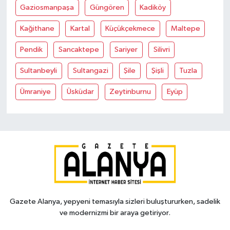
Gaziosmanpaşa
Güngören
Kadiköy
Kağithane
Kartal
Küçükçekmece
Maltepe
Pendik
Sancaktepe
Sariyer
Silivri
Sultanbeyli
Sultangazi
Şile
Şişli
Tuzla
Ümraniye
Üsküdar
Zeytinburnu
Eyüp
Gazete Alanya, yepyeni temasıyla sizleri buluştururken, sadelik
ve modernizmi bir araya getiriyor.