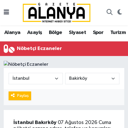
Alanya
İstanbul Nöbetçi Eczaneler
Alanya
Asayiş
Bölge
Siyaset
Spor
Turizm
Asayiş
İstanbul Hava Durumu
Nöbetçi Eczaneler
Bölge
İstanbul Trafik Yoğunluk Haritası
Siyaset
Süper Lig Puan Durumu ve Fikstür
Spor
Tüm Manşetler
Turizm
Son Dakika Haberleri
Paylaş
Ekonomi
Haber Arşivi
İstanbul
Bakırköy
07 Ağustos 2026 Cuma
Gazipaşa