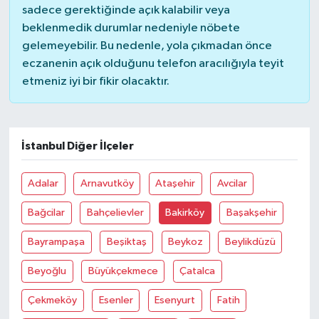
sadece gerektiğinde açık kalabilir veya
beklenmedik durumlar nedeniyle nöbete
gelemeyebilir. Bu nedenle, yola çıkmadan önce
eczanenin açık olduğunu telefon aracılığıyla teyit
etmeniz iyi bir fikir olacaktır.
İstanbul Diğer İlçeler
Adalar
Arnavutköy
Ataşehir
Avcilar
Bağcilar
Bahçelievler
Bakirköy
Başakşehir
Bayrampaşa
Beşiktaş
Beykoz
Beylikdüzü
Beyoğlu
Büyükçekmece
Çatalca
Çekmeköy
Esenler
Esenyurt
Fatih