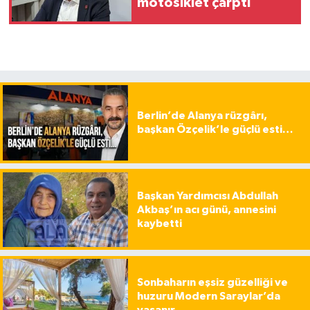
motosiklet çarptı
Berlin’de Alanya rüzgârı,
başkan Özçelik’le güçlü esti…
Başkan Yardımcısı Abdullah
Akbaş’ın acı günü, annesini
kaybetti
Sonbaharın eşsiz güzelliği ve
huzuru Modern Saraylar’da