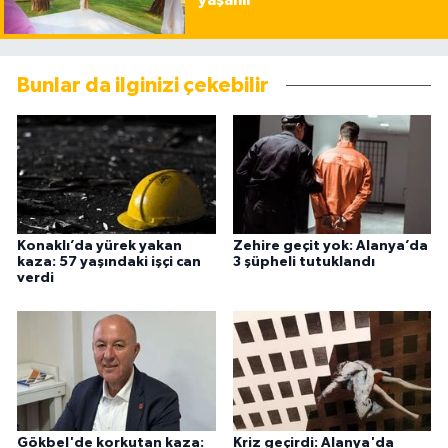
yaşanır
Bunlar da ilginizi çekebilir
Konaklı’da yürek yakan
Zehire geçit yok: Alanya’da
kaza: 57 yaşındaki işçi can
3 şüpheli tutuklandı
verdi
Gökbel'de korkutan kaza:
Kriz geçirdi: Alanya'da