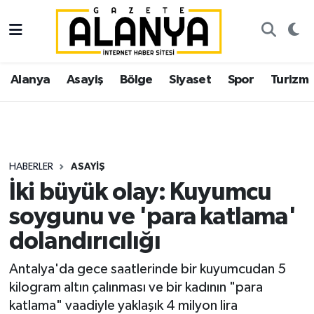
Alanya
İstanbul Nöbetçi Eczaneler
Alanya
Asayiş
Bölge
Siyaset
Spor
Turizm
Asayiş
İstanbul Hava Durumu
Bölge
İstanbul Trafik Yoğunluk Haritası
Siyaset
Süper Lig Puan Durumu ve Fikstür
HABERLER
ASAYIŞ
İki büyük olay: Kuyumcu
Spor
Tüm Manşetler
soygunu ve 'para katlama'
Turizm
Son Dakika Haberleri
dolandırıcılığı
Ekonomi
Haber Arşivi
Antalya'da gece saatlerinde bir kuyumcudan 5
kilogram altın çalınması ve bir kadının "para
Gazipaşa
katlama" vaadiyle yaklaşık 4 milyon lira