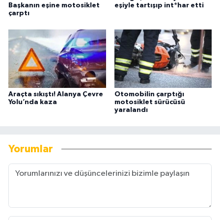
Başkanın eşine motosiklet
eşiyle tartışıp int*har etti
çarptı
Araçta sıkıştı! Alanya Çevre
Otomobilin çarptığı
Yolu’nda kaza
motosiklet sürücüsü
yaralandı
Yorumlar