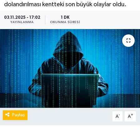
dolandırılması kentteki son büyük olaylar oldu.
03.11.2025 - 17:02
1 DK
YAYINLANMA
OKUNMA SÜRESI
Paylaş
-
+
A
A