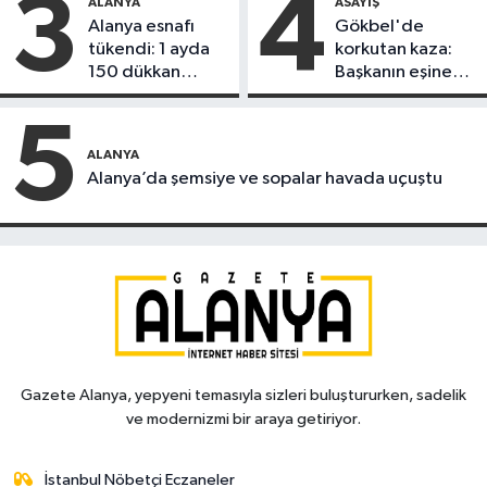
3
4
ALANYA
ASAYIŞ
Alanya esnafı
Gökbel'de
tükendi: 1 ayda
korkutan kaza:
150 dükkan
Başkanın eşine
kapandı
motosiklet çarptı
5
ALANYA
Alanya’da şemsiye ve sopalar havada uçuştu
Gazete Alanya, yepyeni temasıyla sizleri buluştururken, sadelik
ve modernizmi bir araya getiriyor.
İstanbul Nöbetçi Eczaneler