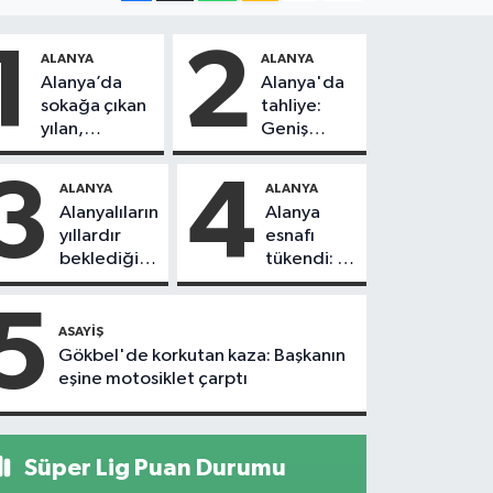
1
2
ALANYA
ALANYA
Alanya’da
Alanya'da
sokağa çıkan
tahliye:
yılan,
Geniş
vatandaşı
güvenlik
kovaladı
önlemi
3
4
ALANYA
ALANYA
alındı
Alanyalıların
Alanya
yıllardır
esnafı
beklediği
tükendi: 1
yol askıdan
ayda 150
döndü
dükkan
5
kapandı
ASAYIŞ
Gökbel'de korkutan kaza: Başkanın
eşine motosiklet çarptı
Süper Lig Puan Durumu