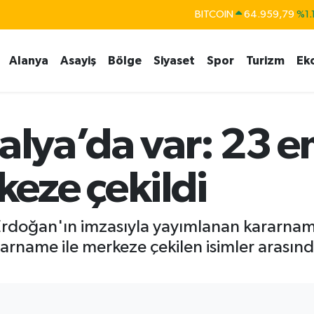
DOLAR
47,7436
%0.1
EURO
55,2510
%0.3
Alanya
Asayiş
Bölge
Siyaset
Spor
Turizm
Ek
STERLİN
64,4811
%0.3
GRAM ALTIN
6660.55
%0.0
BİST100
13.779
%-1
talya’da var: 23 
eze çekildi
rdoğan'ın imzasıyla yayımlanan kararnam
rarname ile merkeze çekilen isimler arasın