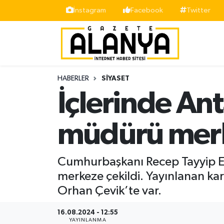
İnstagram
Facebook
Twitter
Alanya
İstanbul Nöbetçi Eczaneler
Asayiş
İstanbul Hava Durumu
HABERLER
SIYASET
Bölge
İstanbul Trafik Yoğunluk Haritası
İçlerinde An
Siyaset
Süper Lig Puan Durumu ve Fikstür
müdürü merk
Spor
Tüm Manşetler
Cumhurbaşkanı Recep Tayyip E
Turizm
Son Dakika Haberleri
merkeze çekildi. Yayınlanan ka
Orhan Çevik’te var.
Ekonomi
Haber Arşivi
16.08.2024 - 12:55
Gazipaşa
YAYINLANMA