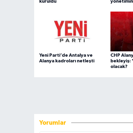
kuruldu
yönetimin
Yeni Parti’de Antalya ve
CHP Alany
Alanya kadroları netleşti
bekleyiş: 
olacak?
Yorumlar