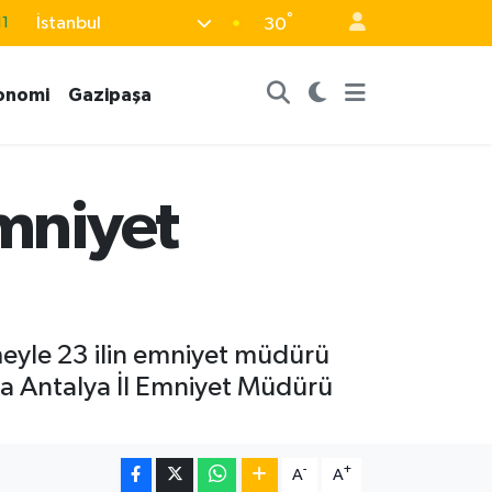
°
İstanbul
30
8
2
onomi
Gazipaşa
8
3
4
emniyet
eyle 23 ilin emniyet müdürü
da Antalya İl Emniyet Müdürü
-
+
A
A