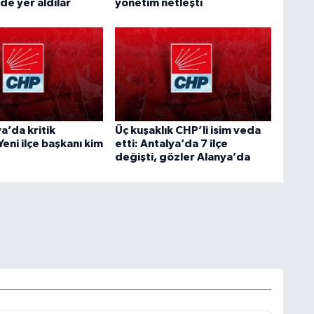
de yer aldılar
yönetim netleşti
a’da kritik
Üç kuşaklık CHP’li isim veda
Yeni ilçe başkanı kim
etti: Antalya’da 7 ilçe
değişti, gözler Alanya’da