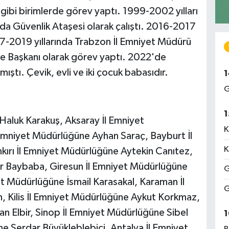
gibi birimlerde görev yaptı. 1999-2002 yılları
a Güvenlik Ataşesi olarak çalıştı. 2016-2017
017-2019 yıllarında Trabzon İl Emniyet Müdürü
re Başkanı olarak görev yaptı. 2022'de
ştı. Çevik, evli ve iki çocuk babasıdır.
1
G
1
Haluk Karakuş, Aksaray İl Emniyet
K
Emniyet Müdürlüğüne Ayhan Saraç, Bayburt İl
K
kırı İl Emniyet Müdürlüğüne Aytekin Canıtez,
er Baybaba, Giresun İl Emniyet Müdürlüğüne
G
t Müdürlüğüne İsmail Karasakal, Karaman İl
G
Kilis İl Emniyet Müdürlüğüne Aykut Korkmaz,
 Elbir, Sinop İl Emniyet Müdürlüğüne Sibel
1
ne Serdar Büyükleblebici, Antalya İl Emniyet