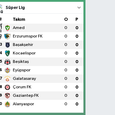
Süper Lig
#
Takım
O
P
1
Amed
0
0
2
Erzurumspor FK
0
0
3
Başakşehir
0
0
4
Kocaelispor
0
0
5
Beşiktaş
0
0
6
Eyüpspor
0
0
7
Galatasaray
0
0
8
Çorum FK
0
0
9
Gaziantep FK
0
0
0
Alanyaspor
0
0