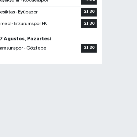
aşakşehir - Kocaelispor
19:00
eşiktaş - Eyüpspor
21:30
med - Erzurumspor FK
21:30
7 Ağustos, Pazartesi
amsunspor - Göztepe
21:30