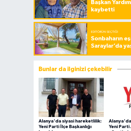
Başkan Yardımc
kaybetti
EDITÖRÜN SEÇTIĞI
Sonbaharın eşs
Saraylar’da ya
Bunlar da ilginizi çekebilir
Alanya'da siyasi hareketlilik:
Alanya'dan
Yeni Parti İlçe Başkanlığı
Yeni Parti