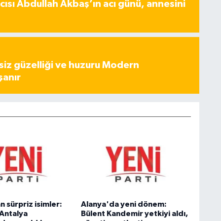
ısı Abdullah Akbaş’ın acı günü, annesini
iz güzelliği ve huzuru Modern
şanır
 sürpriz isimler:
Alanya'da yeni dönem:
 Antalya
Bülent Kandemir yetkiyi aldı,