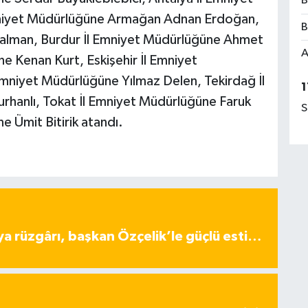
B
Emniyet Müdürlüğüne Armağan Adnan Erdoğan,
B
alman, Burdur İl Emniyet Müdürlüğüne Ahmet
A
e Kenan Kurt, Eskişehir İl Emniyet
mniyet Müdürlüğüne Yılmaz Delen, Tekirdağ İl
1
hanlı, Tokat İl Emniyet Müdürlüğüne Faruk
S
e Ümit Bitirik atandı.
ya rüzgârı, başkan Özçelik’le güçlü esti…