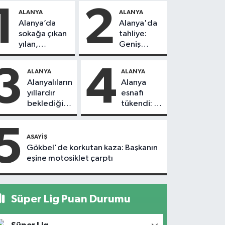
1
2
ALANYA
ALANYA
Alanya’da
Alanya'da
sokağa çıkan
tahliye:
yılan,
Geniş
vatandaşı
güvenlik
kovaladı
önlemi
3
4
ALANYA
ALANYA
alındı
Alanyalıların
Alanya
yıllardır
esnafı
beklediği
tükendi: 1
yol askıdan
ayda 150
döndü
dükkan
5
kapandı
ASAYIŞ
Gökbel'de korkutan kaza: Başkanın
eşine motosiklet çarptı
Süper Lig Puan Durumu