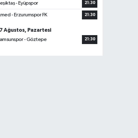
eşiktaş - Eyüpspor
21:30
med - Erzurumspor FK
21:30
7 Ağustos, Pazartesi
amsunspor - Göztepe
21:30