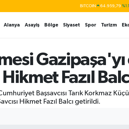
BITCOIN
64.959,79
%1.
DOLAR
47,7436
%0.1
EURO
55,2510
%0.3
Alanya
Asayiş
Bölge
Siyaset
Spor
Turizm
Ek
STERLİN
64,4811
%0.3
GRAM ALTIN
6660.55
%0.0
esi Gazipaşa'yı e
BİST100
13.779
%-1
 Hikmet Fazıl Balc
umhuriyet Başsavcısı Tarık Korkmaz Küçü
cısı Hikmet Fazıl Balcı getirildi.