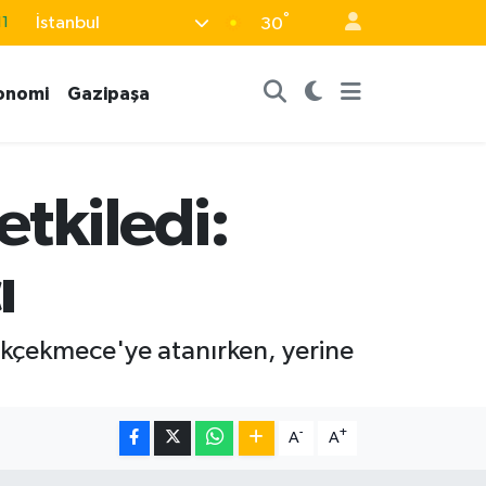
11
°
İstanbul
30
8
2
onomi
Gazipaşa
8
3
tkiledi:
4
ı
kçekmece'ye atanırken, yerine
-
+
A
A