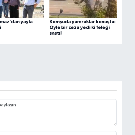
lmaz’dan yayla
Komşuda yumruklar konuştu:
i
Öyle bir ceza yedi ki feleği
şaştı!