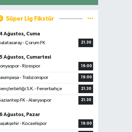
Süper Lig Fikstür
4 Ağustos, Cuma
alatasaray - Çorum FK
21:30
5 Ağustos, Cumartesi
onyaspor - Rizespor
19:00
asımpaşa - Trabzonspor
19:00
ençlerbirliği S.K. - Fenerbahçe
21:30
aziantep FK - Alanyaspor
21:30
6 Ağustos, Pazar
aşakşehir - Kocaelispor
19:00