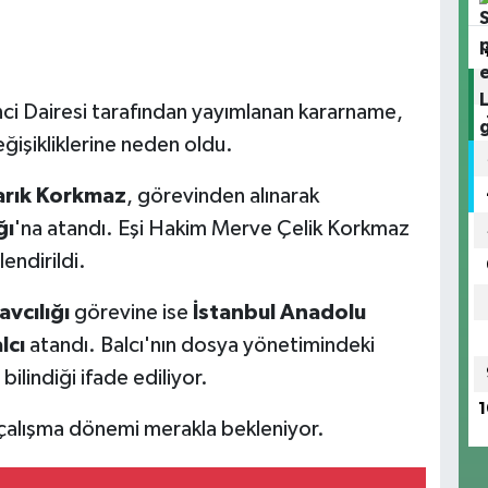
nci Dairesi tarafından yayımlanan kararname,
işikliklerine neden oldu.
arık Korkmaz
, görevinden alınarak
ğı
'na atandı. Eşi Hakim Merve Çelik Korkmaz
ndirildi.
vcılığı
görevine ise
İstanbul Anadolu
lcı
atandı. Balcı'nın dosya yönetimindeki
ilindiği ifade ediliyor.
1
 çalışma dönemi merakla bekleniyor.