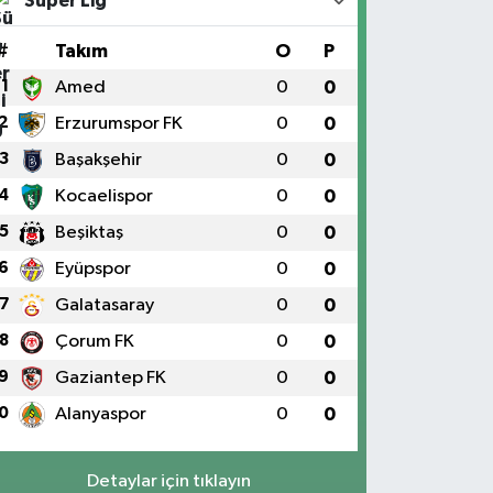
Süper Lig
#
Takım
O
P
1
Amed
0
0
2
Erzurumspor FK
0
0
3
Başakşehir
0
0
4
Kocaelispor
0
0
5
Beşiktaş
0
0
6
Eyüpspor
0
0
7
Galatasaray
0
0
8
Çorum FK
0
0
9
Gaziantep FK
0
0
0
Alanyaspor
0
0
Detaylar için tıklayın