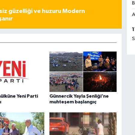
B
iz güzelliği ve huzuru Modern
A
şanır
1
S
ülküne Yeni Parti
Günnercik Yayla Şenliği’ne
ı
muhteşem başlangıç