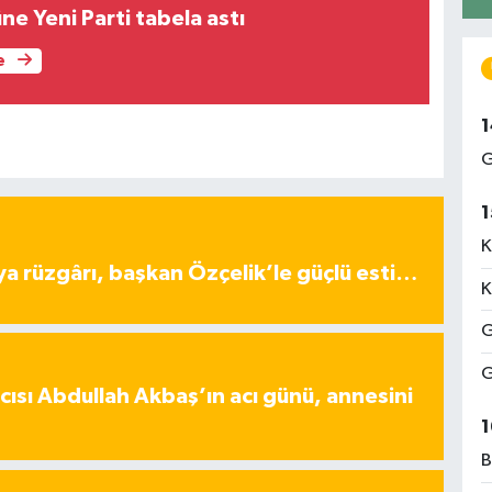
e Yeni Parti tabela astı
e
1
G
1
K
ya rüzgârı, başkan Özçelik’le güçlü esti…
K
G
G
ısı Abdullah Akbaş’ın acı günü, annesini
1
B