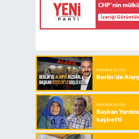
CHP'nin mülkün
İçeriği Görüntül
EDITÖRÜN SEÇTIĞI
Berlin’de Alan
EDITÖRÜN SEÇTIĞI
Başkan Yardımc
kaybetti