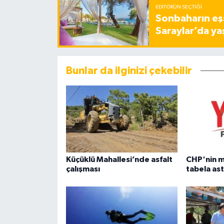
EDITÖRÜN SEÇTIĞI
Sonbaharın eşs
Saraylar’da ya
Bunlar da ilginizi çekebilir
Küçüklü Mahallesi’nde asfalt
CHP'nin m
çalışması
tabela ast