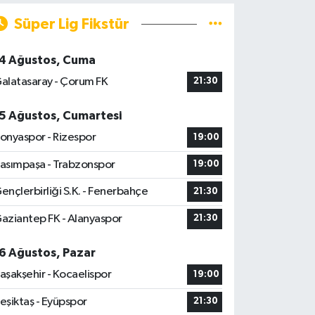
Süper Lig Fikstür
4 Ağustos, Cuma
alatasaray - Çorum FK
21:30
5 Ağustos, Cumartesi
onyaspor - Rizespor
19:00
asımpaşa - Trabzonspor
19:00
ençlerbirliği S.K. - Fenerbahçe
21:30
aziantep FK - Alanyaspor
21:30
6 Ağustos, Pazar
aşakşehir - Kocaelispor
19:00
eşiktaş - Eyüpspor
21:30