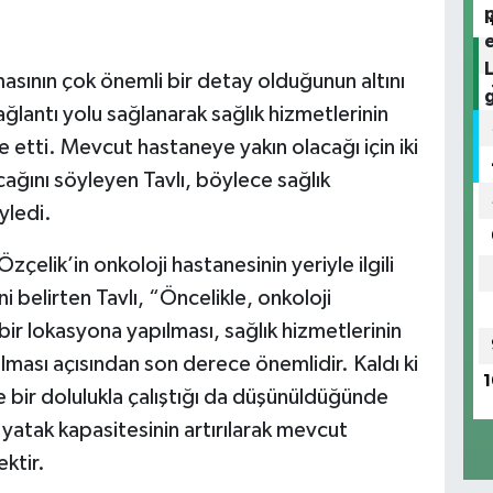
ının çok önemli bir detay olduğunun altını
ağlantı yolu sağlanarak sağlık hizmetlerinin
e etti. Mevcut hastaneye yakın olacağı için iki
cağını söyleyen Tavlı, böylece sağlık
yledi.
elik’in onkoloji hastanesinin yeriyle ilgili
ni belirten Tavlı, “Öncelikle, onkoloji
ir lokasyona yapılması, sağlık hizmetlerinin
lması açısından son derece önemlidir. Kaldı ki
1
bir dolulukla çalıştığı da düşünüldüğünde
 yatak kapasitesinin artırılarak mevcut
ktir.