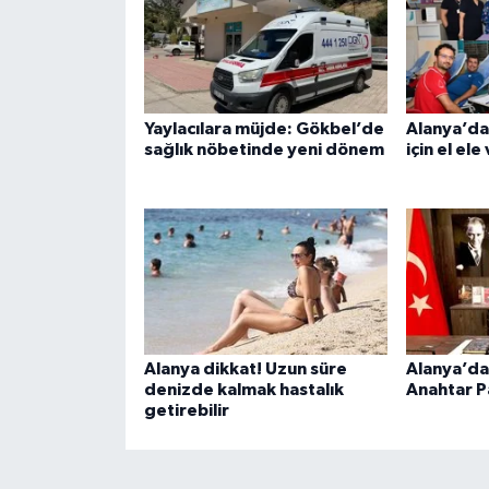
Yaylacılara müjde: Gökbel’de
Alanya’da
sağlık nöbetinde yeni dönem
için el ele
Alanya dikkat! Uzun süre
Alanya’da 
denizde kalmak hastalık
Anahtar P
getirebilir