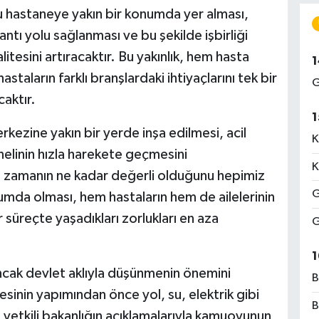
bu hastaneye yakın bir konumda yer alması,
antı yolu sağlanması ve bu şekilde işbirliği
litesini artıracaktır. Bu yakınlık, hem hasta
1
staların farklı branşlardaki ihtiyaçlarını tek bir
G
aktır.
1
rkezine yakın bir yerde inşa edilmesi, acil
K
nelinin hızla harekete geçmesini
K
çin zamanın ne kadar değerli olduğunu hepimiz
G
umda olması, hem hastaların hem de ailelerinin
r süreçte yaşadıkları zorlukları en aza
G
1
 ancak devlet aklıyla düşünmenin önemini
B
sinin yapımından önce yol, su, elektrik gibi
B
i, yetkili bakanlığın açıklamalarıyla kamuoyunun