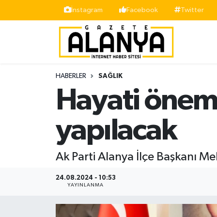
İnstagram
Facebook
Twitter
Alanya
İstanbul Nöbetçi Eczaneler
Asayiş
İstanbul Hava Durumu
HABERLER
SAĞLIK
Bölge
İstanbul Trafik Yoğunluk Haritası
Hayati önem
Siyaset
Süper Lig Puan Durumu ve Fikstür
yapılacak
Spor
Tüm Manşetler
Ak Parti Alanya İlçe Başkanı Meh
Turizm
Son Dakika Haberleri
24.08.2024 - 10:53
Ekonomi
Haber Arşivi
YAYINLANMA
Gazipaşa