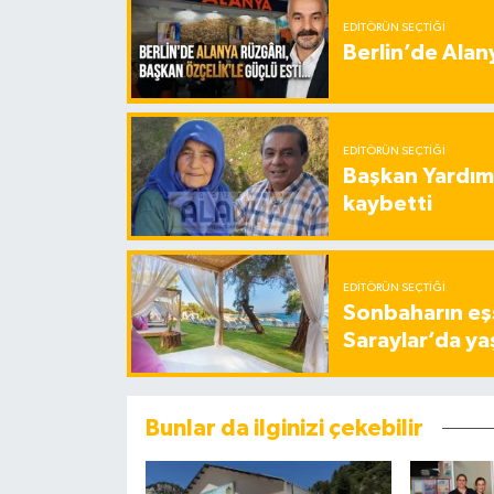
EDITÖRÜN SEÇTIĞI
Berlin’de Alan
EDITÖRÜN SEÇTIĞI
Başkan Yardımc
kaybetti
EDITÖRÜN SEÇTIĞI
Sonbaharın eşs
Saraylar’da ya
Bunlar da ilginizi çekebilir