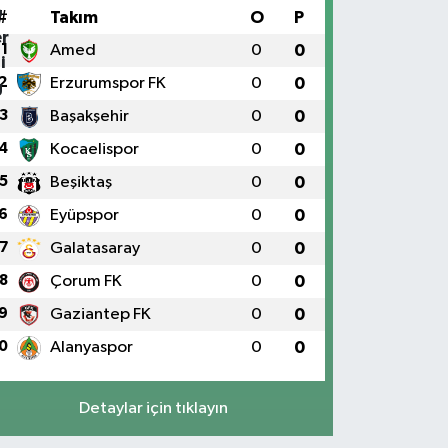
#
Takım
O
P
1
Amed
0
0
2
Erzurumspor FK
0
0
3
Başakşehir
0
0
4
Kocaelispor
0
0
5
Beşiktaş
0
0
6
Eyüpspor
0
0
7
Galatasaray
0
0
8
Çorum FK
0
0
9
Gaziantep FK
0
0
0
Alanyaspor
0
0
Detaylar için tıklayın