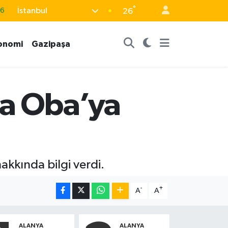
°
İstanbul
26
05
18
onomi
Gazipaşa
22
4
0
da Oba’ya
akkında bilgi verdi.
-
+
A
A
ALANYA
ALANYA