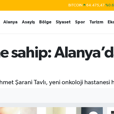
DOLAR
47,5971
%0.
EURO
55,1336
%0.
Alanya
Asayiş
Bölge
Siyaset
Spor
Turizm
Ek
STERLİN
64,2534
%0.
GRAM ALTIN
6527.85
%0.5
BİST100
13.703
%
e sahip: Alanya’
met Şarani Tavlı, yeni onkoloji hastanesi h