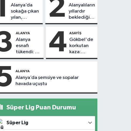
1
2
Alanya’da
Alanyalıların
sokağa çıkan
yıllardır
yılan,
beklediği
vatandaşı
yol askıdan
kovaladı
döndü
3
4
ALANYA
ASAYIŞ
Alanya
Gökbel'de
esnafı
korkutan
tükendi: 1
kaza:
ayda 150
Başkanın
dükkan
eşine
5
kapandı
motosiklet
ALANYA
çarptı
Alanya’da şemsiye ve sopalar
havada uçuştu
Süper Lig Puan Durumu
Süper Lig