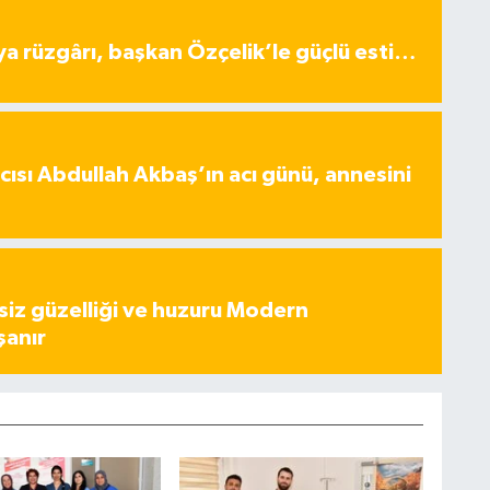
ya rüzgârı, başkan Özçelik’le güçlü esti…
ısı Abdullah Akbaş’ın acı günü, annesini
iz güzelliği ve huzuru Modern
şanır