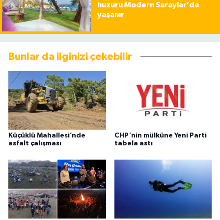
huzuru Modern Saraylar’da
yaşanır
Bunlar da ilginizi çekebilir
Küçüklü Mahallesi’nde
CHP'nin mülküne Yeni Parti
asfalt çalışması
tabela astı