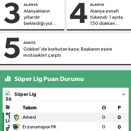
3
4
ALANYA
ALANYA
Alanyalıların
Alanya esnafı
yıllardır
tükendi: 1 ayda
beklediği yol
150 dükkan
askıdan döndü
kapandı
5
ASAYIŞ
Gökbel'de korkutan kaza: Başkanın eşine
motosiklet çarptı
Süper Lig Puan Durumu
Süper Lig
#
Takım
O
P
1
Amed
0
0
2
Erzurumspor FK
0
0