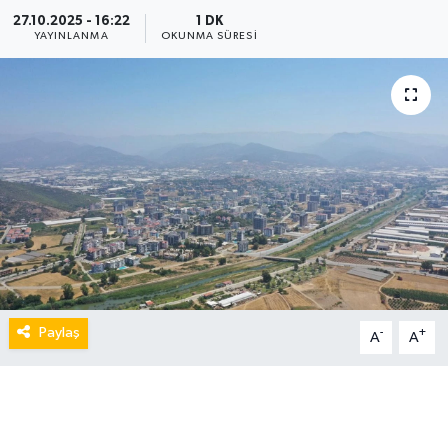
27.10.2025 - 16:22
1 DK
YAYINLANMA
OKUNMA SÜRESI
Paylaş
-
+
A
A