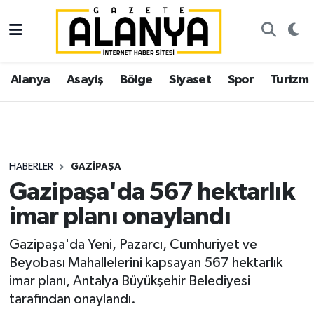
Alanya
İstanbul Nöbetçi Eczaneler
Alanya
Asayiş
Bölge
Siyaset
Spor
Turizm
Asayiş
İstanbul Hava Durumu
Bölge
İstanbul Trafik Yoğunluk Haritası
Siyaset
Süper Lig Puan Durumu ve Fikstür
HABERLER
GAZIPAŞA
Gazipaşa'da 567 hektarlık
Spor
Tüm Manşetler
imar planı onaylandı
Turizm
Son Dakika Haberleri
Gazipaşa'da Yeni, Pazarcı, Cumhuriyet ve
Beyobası Mahallelerini kapsayan 567 hektarlık
Ekonomi
Haber Arşivi
imar planı, Antalya Büyükşehir Belediyesi
tarafından onaylandı.
Gazipaşa