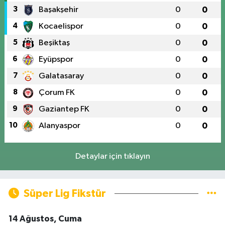
3
Başakşehir
0
0
4
Kocaelispor
0
0
5
Beşiktaş
0
0
6
Eyüpspor
0
0
7
Galatasaray
0
0
8
Çorum FK
0
0
9
Gaziantep FK
0
0
10
Alanyaspor
0
0
Detaylar için tıklayın
Süper Lig Fikstür
14 Ağustos, Cuma