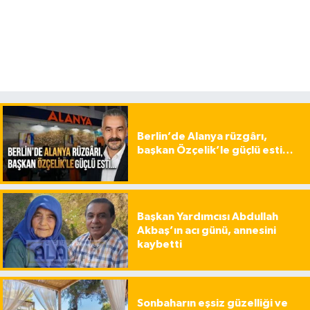
Berlin’de Alanya rüzgârı,
başkan Özçelik’le güçlü esti…
Başkan Yardımcısı Abdullah
Akbaş’ın acı günü, annesini
kaybetti
Sonbaharın eşsiz güzelliği ve