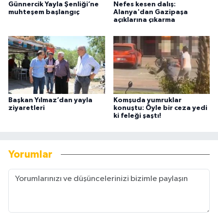
Günnercik Yayla Şenliği’ne
Nefes kesen dalış:
muhteşem başlangıç
Alanya'dan Gazipaşa
açıklarına çıkarma
Başkan Yılmaz’dan yayla
Komşuda yumruklar
ziyaretleri
konuştu: Öyle bir ceza yedi
ki feleği şaştı!
Yorumlar