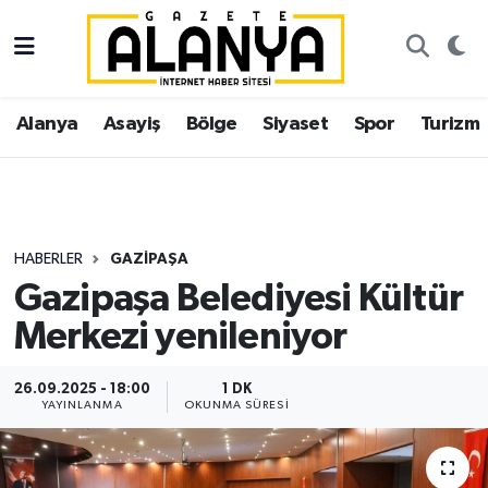
Alanya
İstanbul Nöbetçi Eczaneler
Alanya
Asayiş
Bölge
Siyaset
Spor
Turizm
Asayiş
İstanbul Hava Durumu
Bölge
İstanbul Trafik Yoğunluk Haritası
Siyaset
Süper Lig Puan Durumu ve Fikstür
HABERLER
GAZIPAŞA
Gazipaşa Belediyesi Kültür
Spor
Tüm Manşetler
Merkezi yenileniyor
Turizm
Son Dakika Haberleri
26.09.2025 - 18:00
1 DK
YAYINLANMA
OKUNMA SÜRESI
Ekonomi
Haber Arşivi
Gazipaşa