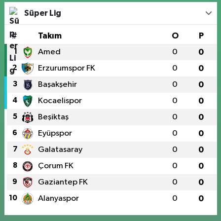
Süper Lig
#
Takım
O
P
1
Amed
0
0
2
Erzurumspor FK
0
0
3
Başakşehir
0
0
4
Kocaelispor
0
0
5
Beşiktaş
0
0
6
Eyüpspor
0
0
7
Galatasaray
0
0
8
Çorum FK
0
0
9
Gaziantep FK
0
0
10
Alanyaspor
0
0