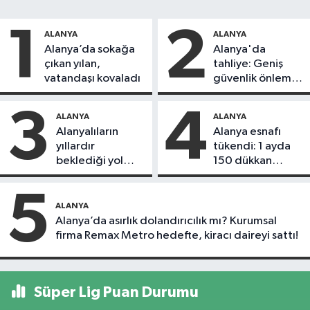
1
2
ALANYA
ALANYA
Alanya’da sokağa
Alanya'da
çıkan yılan,
tahliye: Geniş
vatandaşı kovaladı
güvenlik önlemi
alındı
3
4
ALANYA
ALANYA
Alanyalıların
Alanya esnafı
yıllardır
tükendi: 1 ayda
beklediği yol
150 dükkan
askıdan döndü
kapandı
5
ALANYA
Alanya’da asırlık dolandırıcılık mı? Kurumsal
firma Remax Metro hedefte, kiracı daireyi sattı!
Süper Lig Puan Durumu