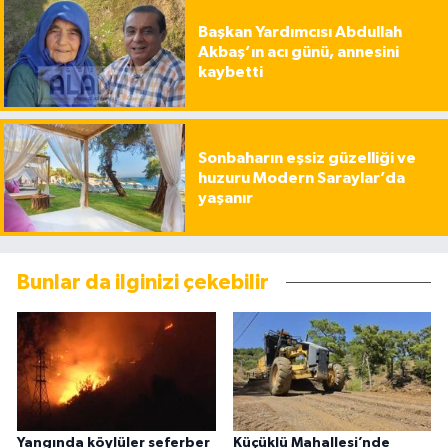
Başkan Yardımcısı Abdullah
Akbaş’ın acı günü, annesini
kaybetti
Sonbaharın eşsiz güzelliği ve
huzuru Modern Saraylar’da
yaşanır
Bunlar da ilginizi çekebilir
Yangında köylüler seferber
Küçüklü Mahallesi’nde