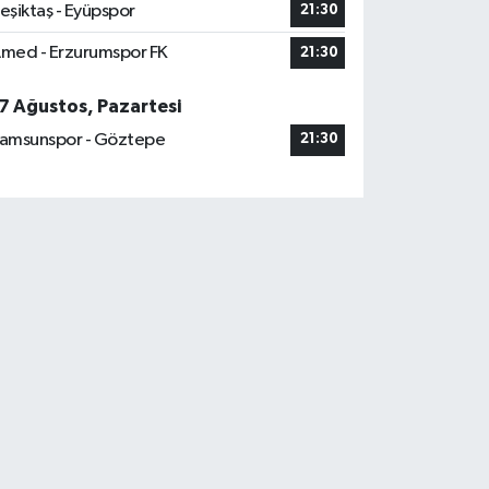
eşiktaş - Eyüpspor
21:30
med - Erzurumspor FK
21:30
7 Ağustos, Pazartesi
amsunspor - Göztepe
21:30