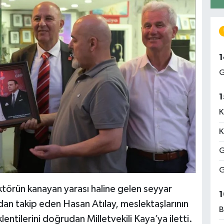
1
G
1
K
K
G
G
törün kanayan yarası haline gelen seyyar
1
an takip eden Hasan Atılay, meslektaşlarının
B
ntilerini doğrudan Milletvekili Kaya’ya iletti.