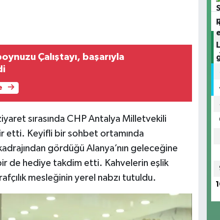
boynuzu Çalıştayı, başarıyla
di
e
ziyaret sırasında CHP Antalya Milletvekili
r etti. Keyifli bir sohbet ortamında
kadrajından gördüğü Alanya’nın geleceğine
 bir de hediye takdim etti. Kahvelerin eşlik
afçılık mesleğinin yerel nabzı tutuldu.
1