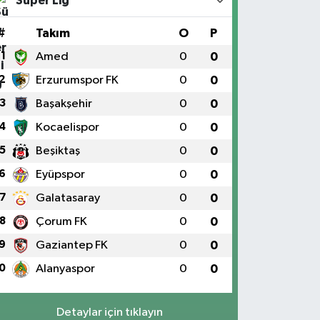
Süper Lig
#
Takım
O
P
1
Amed
0
0
2
Erzurumspor FK
0
0
3
Başakşehir
0
0
4
Kocaelispor
0
0
5
Beşiktaş
0
0
6
Eyüpspor
0
0
7
Galatasaray
0
0
8
Çorum FK
0
0
9
Gaziantep FK
0
0
0
Alanyaspor
0
0
Detaylar için tıklayın