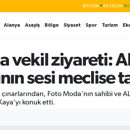
DOLAR
47,7106
%0.
EURO
55,1652
%0.
Alanya
Asayiş
Bölge
Siyaset
Spor
Turizm
Ek
STERLİN
64,4046
%0.
GRAM ALTIN
6618.49
%2.
BİST100
13.773
%-
 vekil ziyareti: 
ının sesi meclise t
n çınarlarından, Foto Moda’nın sahibi ve 
Kaya’yı konuk etti.