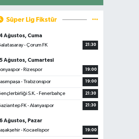
Süper Lig Fikstür
4 Ağustos, Cuma
alatasaray - Çorum FK
21:30
5 Ağustos, Cumartesi
onyaspor - Rizespor
19:00
asımpaşa - Trabzonspor
19:00
ençlerbirliği S.K. - Fenerbahçe
21:30
aziantep FK - Alanyaspor
21:30
6 Ağustos, Pazar
aşakşehir - Kocaelispor
19:00