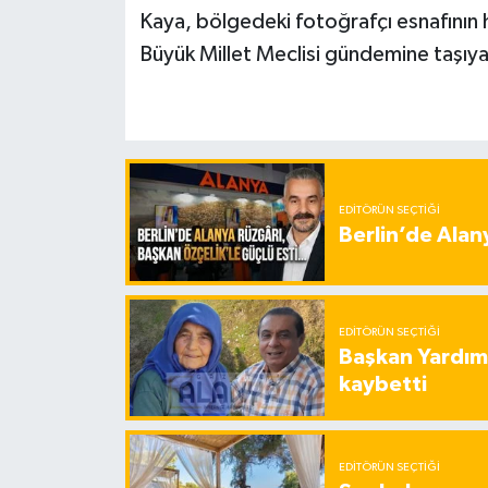
Kaya, bölgedeki fotoğrafçı esnafının ha
Büyük Millet Meclisi gündemine taşıya
EDITÖRÜN SEÇTIĞI
Berlin’de Alan
EDITÖRÜN SEÇTIĞI
Başkan Yardımc
kaybetti
EDITÖRÜN SEÇTIĞI