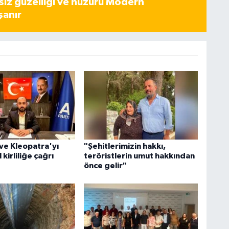
iz güzelliği ve huzuru Modern
şanır
ve Kleopatra'yı
"Şehitlerimizin hakkı,
 kirliliğe çağrı
teröristlerin umut hakkından
önce gelir"