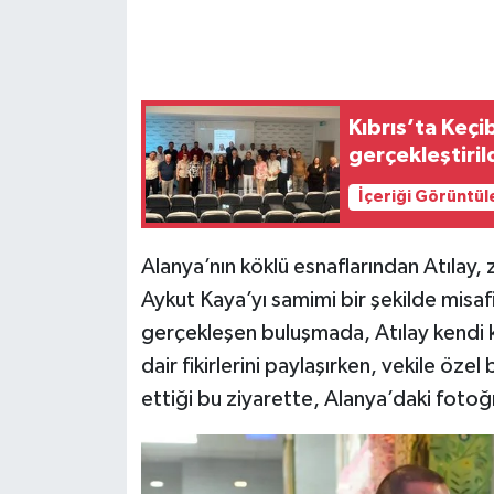
Kıbrıs’ta Keçi
gerçekleştiril
İçeriği Görüntül
Alanya’nın köklü esnaflarından Atılay, 
Aykut Kaya’yı samimi bir şekilde misafi
gerçekleşen buluşmada, Atılay kendi 
dair fikirlerini paylaşırken, vekile özel
ettiği bu ziyarette, Alanya’daki fotoğr