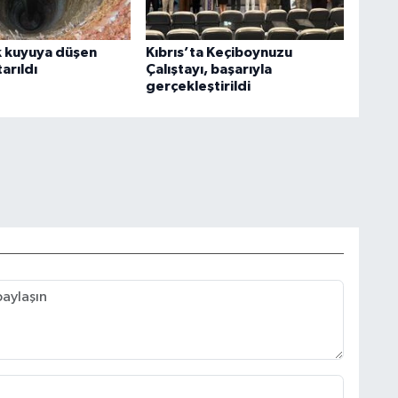
k kuyuya düşen
Kıbrıs’ta Keçiboynuzu
arıldı
Çalıştayı, başarıyla
gerçekleştirildi