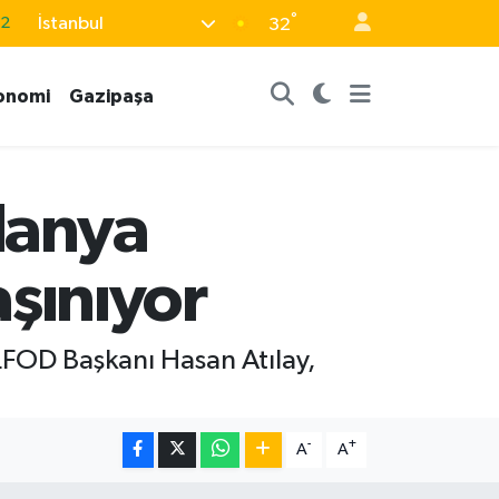
°
İstanbul
32
17
27
onomi
Gazipaşa
35
12
19
Alanya
aşınıyor
ALFOD Başkanı Hasan Atılay,
-
+
A
A