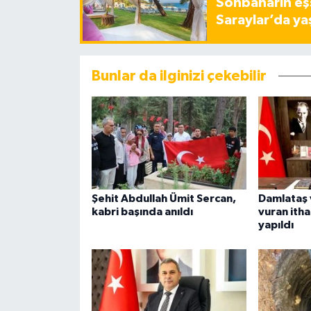
Sonbaharın eşs
Saraylar’da ya
Bunlar da ilginizi çekebilir
Şehit Abdullah Ümit Sercan,
Damlataş 
kabri başında anıldı
vuran ithal
yapıldı