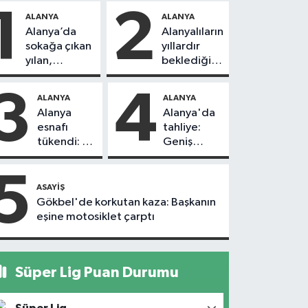
1
2
ALANYA
ALANYA
Alanya’da
Alanyalıların
sokağa çıkan
yıllardır
yılan,
beklediği
vatandaşı
yol askıdan
kovaladı
döndü
3
4
ALANYA
ALANYA
Alanya
Alanya'da
esnafı
tahliye:
tükendi: 1
Geniş
ayda 150
güvenlik
dükkan
önlemi
5
kapandı
alındı
ASAYIŞ
Gökbel'de korkutan kaza: Başkanın
eşine motosiklet çarptı
Süper Lig Puan Durumu