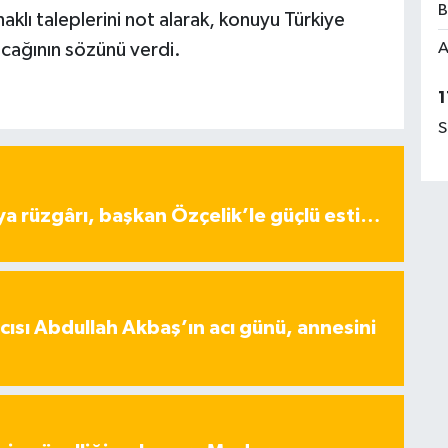
B
klı taleplerini not alarak, konuyu Türkiye
A
cağının sözünü verdi.
1
S
ya rüzgârı, başkan Özçelik’le güçlü esti…
ısı Abdullah Akbaş’ın acı günü, annesini