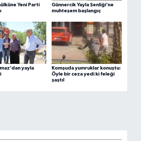
ülküne Yeni Parti
Günnercik Yayla Şenliği’ne
ı
muhteşem başlangıç
lmaz’dan yayla
Komşuda yumruklar konuştu:
i
Öyle bir ceza yedi ki feleği
şaştı!