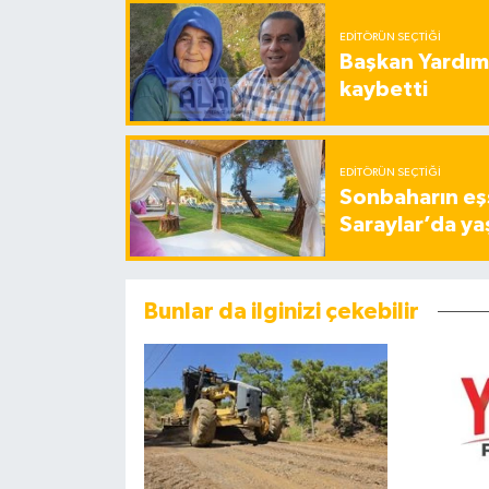
EDITÖRÜN SEÇTIĞI
Başkan Yardımc
kaybetti
EDITÖRÜN SEÇTIĞI
Sonbaharın eşs
Saraylar’da ya
Bunlar da ilginizi çekebilir