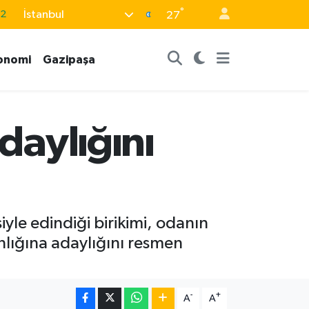
32
°
İstanbul
27
08
02
onomi
Gazipaşa
16
4
daylığını
11
iyle edindiği birikimi, odanın
lığına adaylığını resmen
-
+
A
A