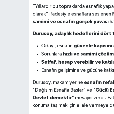
“Yıllardır bu topraklarda esnaflık yapan
olarak” ifadesiyle esnaflara seslenen
samimi ve esnafın gerçek yuvası
ha
Durusoy, adaylık hedeflerini dört t
Odayı, esnafın
güvenle kapısını 
Sorunlara
hızlı ve samimi çözüm
Şeffaf, hesap verebilir ve katıl
Esnafın gelişimine ve gücüne katk
Durusoy, makam yerine
esnafın refah
"Değişim Esnafla Başlar" ve "
Güçlü E
Devlet demektir
" mesajını verdi. Fa
konuma taşımak için el ele vermeye da