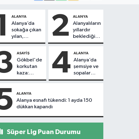
1
2
ALANYA
ALANYA
Alanya’da
Alanyalıların
sokağa çıkan
yıllardır
yılan,
beklediği
vatandaşı
yol askıdan
kovaladı
döndü
3
4
ASAYIŞ
ALANYA
Gökbel'de
Alanya’da
korkutan
şemsiye ve
kaza:
sopalar
Başkanın
havada
eşine
uçuştu
5
motosiklet
ALANYA
çarptı
Alanya esnafı tükendi: 1 ayda 150
dükkan kapandı
Süper Lig Puan Durumu