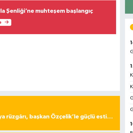
la Şenliği’ne muhteşem başlangıç
e
1
G
1
K
K
G
G
ya rüzgârı, başkan Özçelik’le güçlü esti…
1