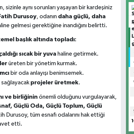
, sizinle aynı sorunları yaşayan bir kardeşiniz
Fatih Durusoy
, odanın
daha güçlü, daha
line gelmesi gerektiğine inandığını belirtti.
emel başlık altında topladı:
çaldığı sıcak bir yuva
haline getirmek.
ler
üreten bir yönetim kurmak.
ımcı
bir oda anlayışı benimsemek.
ı sağlayacak
projeler üretmek
.
ı ve birliğinin
önemli olduğunu vurgulayarak,
snaf, Güçlü Oda, Güçlü Toplum, Güçlü
tih Durusoy, tüm esnafı odalarını hak ettiği
1
vet etti.