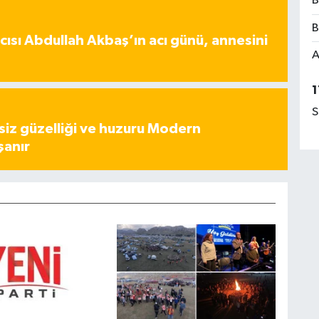
B
B
ısı Abdullah Akbaş’ın acı günü, annesini
A
1
S
iz güzelliği ve huzuru Modern
şanır