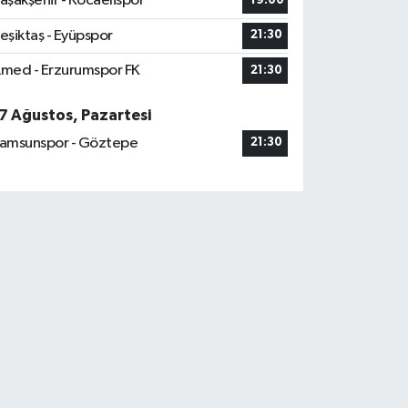
aşakşehir - Kocaelispor
19:00
eşiktaş - Eyüpspor
21:30
med - Erzurumspor FK
21:30
7 Ağustos, Pazartesi
amsunspor - Göztepe
21:30