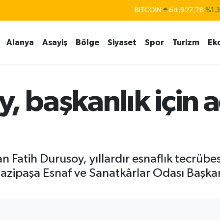
BITCOIN
64.927,78
%1.
DOLAR
47,5894
%0.
EURO
55,0398
%-0.
Alanya
Asayiş
Bölge
Siyaset
Spor
Turizm
Ek
STERLİN
64,1581
%0.
GRAM ALTIN
6527.85
%0.5
, başkanlık için a
BİST100
13.703
%
 Fatih Durusoy, yıllardır esnaflık tecrübes
azipaşa Esnaf ve Sanatkârlar Odası Başkan