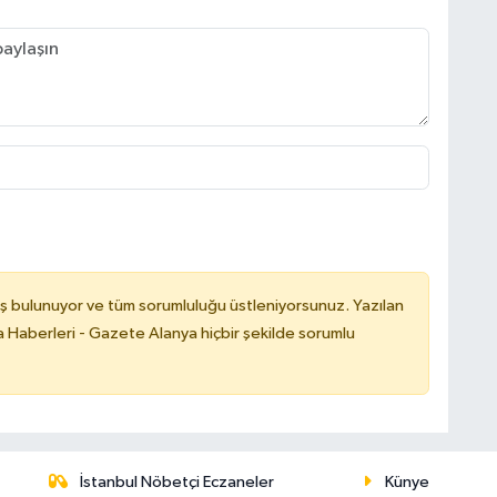
ş bulunuyor ve tüm sorumluluğu üstleniyorsunuz. Yazılan
 Haberleri - Gazete Alanya hiçbir şekilde sorumlu
İstanbul Nöbetçi Eczaneler
Künye