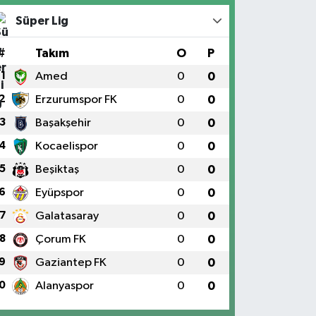
Süper Lig
#
Takım
O
P
1
Amed
0
0
2
Erzurumspor FK
0
0
3
Başakşehir
0
0
4
Kocaelispor
0
0
5
Beşiktaş
0
0
6
Eyüpspor
0
0
7
Galatasaray
0
0
8
Çorum FK
0
0
9
Gaziantep FK
0
0
0
Alanyaspor
0
0