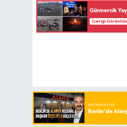
Günnercik Yay
İçeriği Görüntül
EDITÖRÜN SEÇTIĞI
Berlin’de Alan