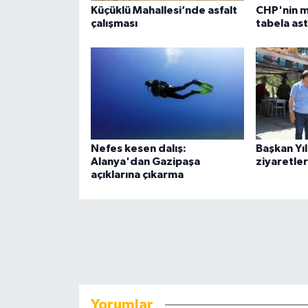
Küçüklü Mahallesi’nde asfalt
CHP'nin m
çalışması
tabela ast
Nefes kesen dalış:
Başkan Yı
Alanya'dan Gazipaşa
ziyaretler
açıklarına çıkarma
Yorumlar