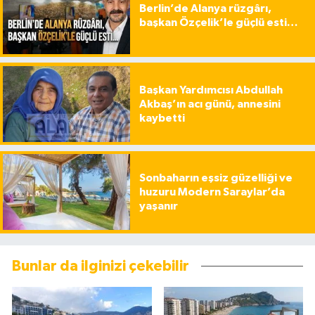
Berlin’de Alanya rüzgârı,
başkan Özçelik’le güçlü esti…
Başkan Yardımcısı Abdullah
Akbaş’ın acı günü, annesini
kaybetti
Sonbaharın eşsiz güzelliği ve
huzuru Modern Saraylar’da
yaşanır
Bunlar da ilginizi çekebilir