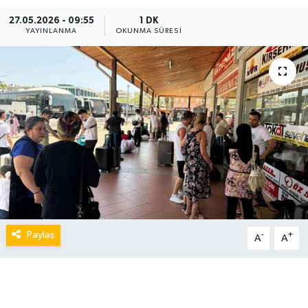
27.05.2026 - 09:55
1 DK
YAYINLANMA
OKUNMA SÜRESI
Paylaş
-
+
A
A