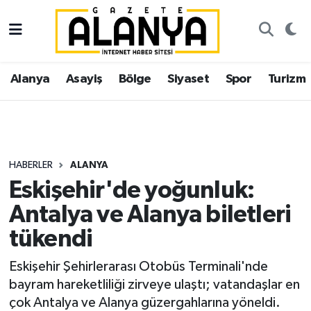
Alanya
İstanbul Nöbetçi Eczaneler
Alanya
Asayiş
Bölge
Siyaset
Spor
Turizm
Asayiş
İstanbul Hava Durumu
Bölge
İstanbul Trafik Yoğunluk Haritası
Siyaset
Süper Lig Puan Durumu ve Fikstür
HABERLER
ALANYA
Eskişehir'de yoğunluk:
Spor
Tüm Manşetler
Antalya ve Alanya biletleri
Turizm
Son Dakika Haberleri
tükendi
Ekonomi
Haber Arşivi
Eskişehir Şehirlerarası Otobüs Terminali'nde
bayram hareketliliği zirveye ulaştı; vatandaşlar en
Gazipaşa
çok Antalya ve Alanya güzergahlarına yöneldi.