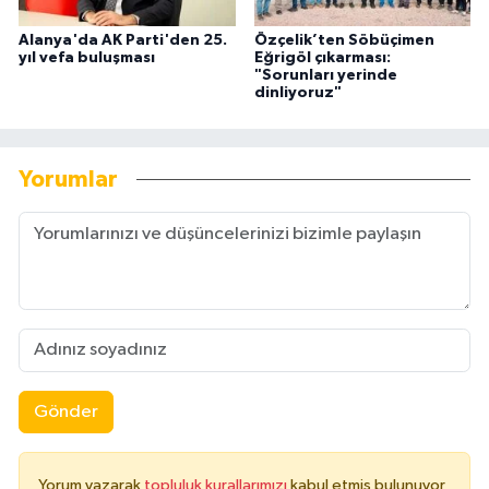
Alanya'da AK Parti'den 25.
Özçelik’ten Söbüçimen
yıl vefa buluşması
Eğrigöl çıkarması:
"Sorunları yerinde
dinliyoruz"
Yorumlar
Gönder
Yorum yazarak
topluluk kurallarımızı
kabul etmiş bulunuyor