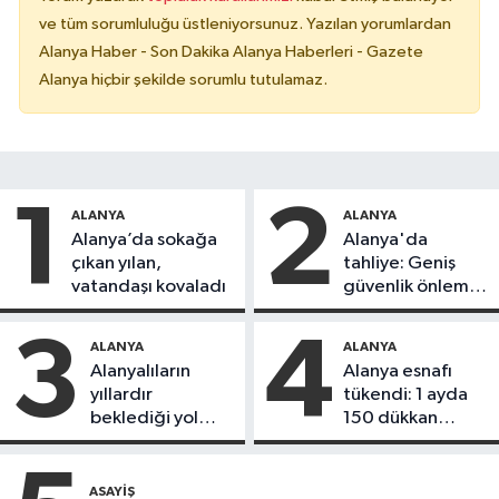
ve tüm sorumluluğu üstleniyorsunuz. Yazılan yorumlardan
Alanya Haber - Son Dakika Alanya Haberleri - Gazete
Alanya hiçbir şekilde sorumlu tutulamaz.
1
2
ALANYA
ALANYA
Alanya’da sokağa
Alanya'da
çıkan yılan,
tahliye: Geniş
vatandaşı kovaladı
güvenlik önlemi
alındı
3
4
ALANYA
ALANYA
Alanyalıların
Alanya esnafı
yıllardır
tükendi: 1 ayda
beklediği yol
150 dükkan
askıdan döndü
kapandı
ASAYIŞ