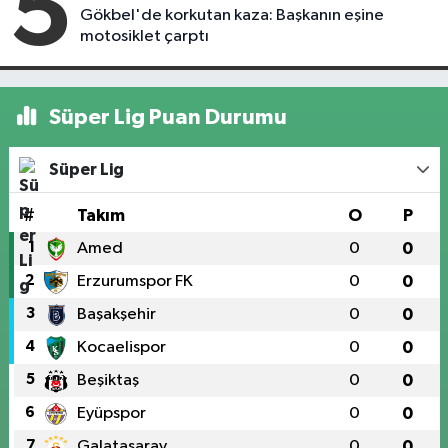
5
Gökbel'de korkutan kaza: Başkanın eşine
motosiklet çarptı
Süper Lig Puan Durumu
Süper Lig
#
Takım
O
P
1
Amed
0
0
2
Erzurumspor FK
0
0
3
Başakşehir
0
0
4
Kocaelispor
0
0
5
Beşiktaş
0
0
6
Eyüpspor
0
0
7
Galatasaray
0
0