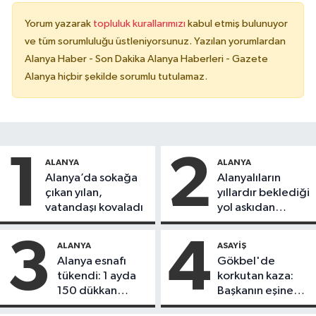
Yorum yazarak
topluluk kurallarımızı
kabul etmiş bulunuyor
ve tüm sorumluluğu üstleniyorsunuz. Yazılan yorumlardan
Alanya Haber - Son Dakika Alanya Haberleri - Gazete
Alanya hiçbir şekilde sorumlu tutulamaz.
1
2
ALANYA
ALANYA
Alanya’da sokağa
Alanyalıların
çıkan yılan,
yıllardır beklediği
vatandaşı kovaladı
yol askıdan
döndü
3
4
ALANYA
ASAYIŞ
Alanya esnafı
Gökbel'de
tükendi: 1 ayda
korkutan kaza:
150 dükkan
Başkanın eşine
kapandı
motosiklet çarptı