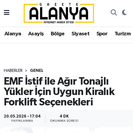
Alanya
İstanbul Nöbetçi Eczaneler
Alanya
Asayiş
Bölge
Siyaset
Spor
Turizm
Asayiş
İstanbul Hava Durumu
Bölge
İstanbul Trafik Yoğunluk Haritası
Siyaset
Süper Lig Puan Durumu ve Fikstür
HABERLER
GENEL
EMF İstif ile Ağır Tonajlı
Spor
Tüm Manşetler
Yükler İçin Uygun Kiralık
Turizm
Son Dakika Haberleri
Forklift Seçenekleri
Ekonomi
Haber Arşivi
20.05.2026 - 17:04
4 DK
YAYINLANMA
OKUNMA SÜRESI
Gazipaşa