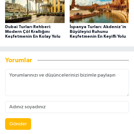
Dubai Turları Rehberi:
İspanya Turları: Akdeniz’in
Modern Çöl Krallığını
Büyüleyici Ruhunu
Keşfetmenin En Kolay Yolu
Keşfetmenin En Keyifli Yolu
Yorumlar
Gönder