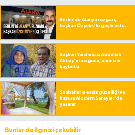
Berlin’de Alanya rüzgârı,
başkan Özçelik’le güçlü esti…
Başkan Yardımcısı Abdullah
Akbaş’ın acı günü, annesini
kaybetti
Sonbaharın eşsiz güzelliği ve
huzuru Modern Saraylar’da
yaşanır
Bunlar da ilginizi çekebilir