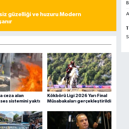
B
iz güzelliği ve huzuru Modern
A
şanır
1
S
ra ceza alan
Kökbörü Ligi 2026 Yarı Final
 ses sistemini yaktı
Müsabakaları gerçekleştirildi