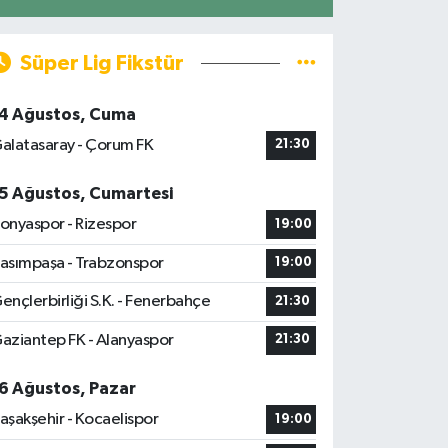
Süper Lig Fikstür
4 Ağustos, Cuma
alatasaray - Çorum FK
21:30
5 Ağustos, Cumartesi
onyaspor - Rizespor
19:00
asımpaşa - Trabzonspor
19:00
ençlerbirliği S.K. - Fenerbahçe
21:30
aziantep FK - Alanyaspor
21:30
6 Ağustos, Pazar
aşakşehir - Kocaelispor
19:00