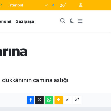
87
°
İstanbul
26
18
32
onomi
Gazipaşa
38
03
arına
14
, dükkânının camına astığı
-
+
A
A