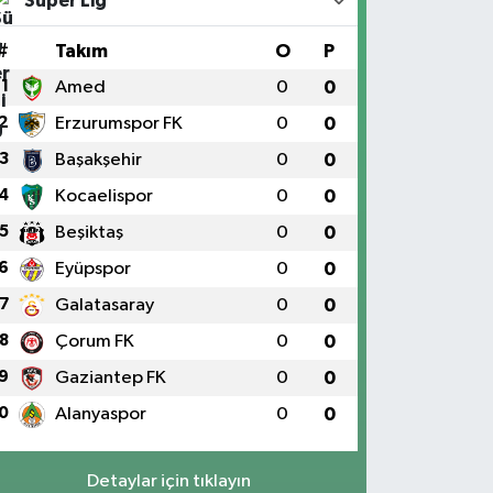
Süper Lig
#
Takım
O
P
1
Amed
0
0
2
Erzurumspor FK
0
0
3
Başakşehir
0
0
4
Kocaelispor
0
0
5
Beşiktaş
0
0
6
Eyüpspor
0
0
7
Galatasaray
0
0
8
Çorum FK
0
0
9
Gaziantep FK
0
0
0
Alanyaspor
0
0
Detaylar için tıklayın