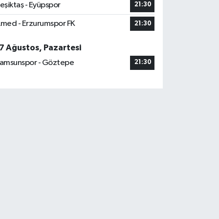
eşiktaş - Eyüpspor
21:30
med - Erzurumspor FK
21:30
7 Ağustos, Pazartesi
amsunspor - Göztepe
21:30