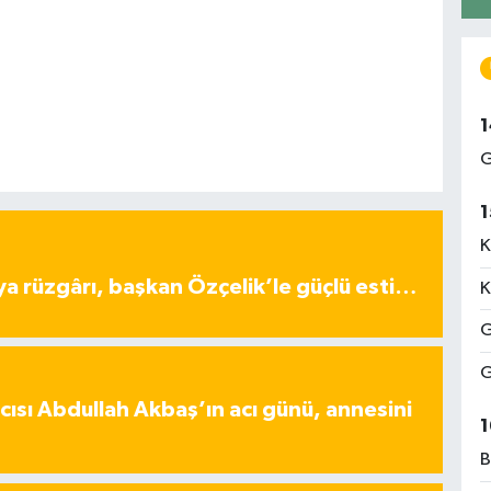
1
G
1
K
ya rüzgârı, başkan Özçelik’le güçlü esti…
K
G
G
ısı Abdullah Akbaş’ın acı günü, annesini
1
B