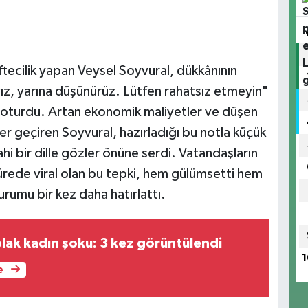
tecilik yapan Veysel Soyvural, dükkânının
ıyız, yarına düşünürüz. Lütfen rahatsız etmeyin"
 oturdu. Artan ekonomik maliyetler ve düşen
r geçiren Soyvural, hazırladığı bu notla küçük
ahi bir dille gözler önüne serdi. Vatandaşların
sürede viral olan bu tepki, hem gülümsetti hem
rumu bir kez daha hatırlattı.
plak kadın şoku: 3 kez görüntülendi
1
e