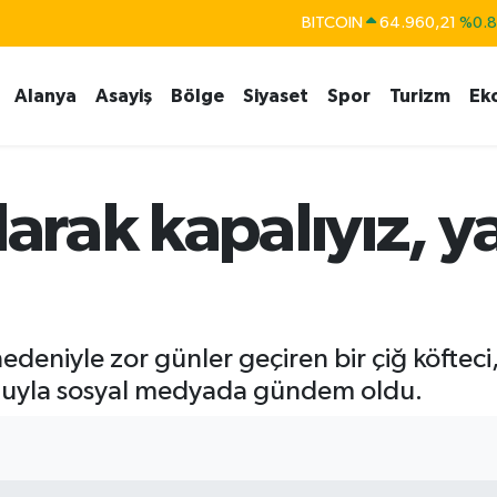
BITCOIN
64.960,21
%0.
DOLAR
47,7436
%0.
EURO
55,2510
%0.
Alanya
Asayiş
Bölge
Siyaset
Spor
Turizm
Ek
STERLİN
64,4811
%0.
GRAM ALTIN
6660.55
%0.
larak kapalıyız, y
BİST100
13.779
%-
deniyle zor günler geçiren bir çiğ köfteci
notuyla sosyal medyada gündem oldu.