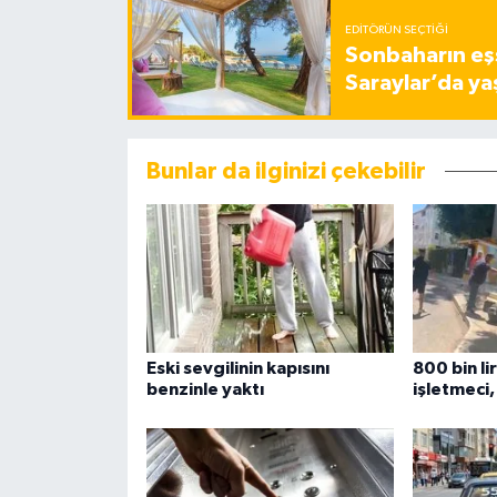
EDITÖRÜN SEÇTIĞI
Sonbaharın eşs
Saraylar’da ya
Bunlar da ilginizi çekebilir
Eski sevgilinin kapısını
800 bin li
benzinle yaktı
işletmeci,