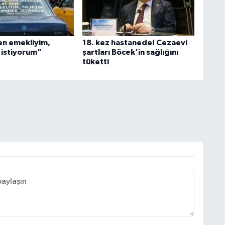
en emekliyim,
18. kez hastanede! Cezaevi
istiyorum”
şartları Böcek’in sağlığını
tüketti