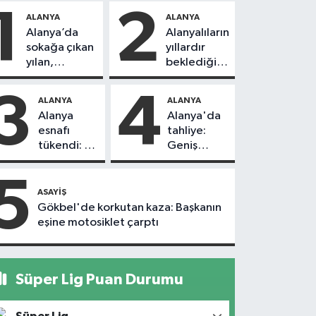
1
2
ALANYA
ALANYA
Alanya’da
Alanyalıların
sokağa çıkan
yıllardır
yılan,
beklediği
vatandaşı
yol askıdan
kovaladı
döndü
3
4
ALANYA
ALANYA
Alanya
Alanya'da
esnafı
tahliye:
tükendi: 1
Geniş
ayda 150
güvenlik
dükkan
önlemi
5
kapandı
alındı
ASAYIŞ
Gökbel'de korkutan kaza: Başkanın
eşine motosiklet çarptı
Süper Lig Puan Durumu