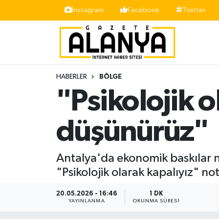
İnstagram
Facebook
Twitter
Alanya
İstanbul Nöbetçi Eczaneler
Asayiş
İstanbul Hava Durumu
HABERLER
BÖLGE
Bölge
İstanbul Trafik Yoğunluk Haritası
"Psikolojik o
Siyaset
Süper Lig Puan Durumu ve Fikstür
düşünürüz"
Spor
Tüm Manşetler
Antalya'da ekonomik baskılar ne
Turizm
Son Dakika Haberleri
"Psikolojik olarak kapalıyız" 
Ekonomi
Haber Arşivi
20.05.2026 - 16:46
1 DK
YAYINLANMA
OKUNMA SÜRESI
Gazipaşa