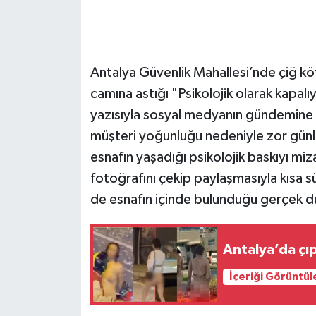
Antalya Güvenlik Mahallesi’nde çiğ köf
camına astığı "Psikolojik olarak kapal
yazısıyla sosyal medyanın gündemine
müşteri yoğunluğu nedeniyle zor günle
esnafın yaşadığı psikolojik baskıyı miz
fotoğrafını çekip paylaşmasıyla kısa 
de esnafın içinde bulunduğu gerçek du
Antalya’da çı
İçeriği Görüntül