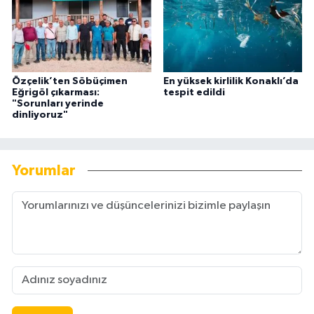
Özçelik’ten Söbüçimen
En yüksek kirlilik Konaklı’da
Eğrigöl çıkarması:
tespit edildi
"Sorunları yerinde
dinliyoruz"
Yorumlar