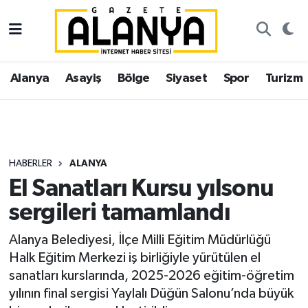
Alanya
İstanbul Nöbetçi Eczaneler
Alanya
Asayiş
Bölge
Siyaset
Spor
Turizm
Asayiş
İstanbul Hava Durumu
Bölge
İstanbul Trafik Yoğunluk Haritası
Siyaset
Süper Lig Puan Durumu ve Fikstür
HABERLER
ALANYA
El Sanatları Kursu yılsonu
Spor
Tüm Manşetler
sergileri tamamlandı
Turizm
Son Dakika Haberleri
Alanya Belediyesi, İlçe Milli Eğitim Müdürlüğü
Halk Eğitim Merkezi iş birliğiyle yürütülen el
Ekonomi
Haber Arşivi
sanatları kurslarında, 2025-2026 eğitim-öğretim
yılının final sergisi Yaylalı Düğün Salonu’nda büyük
Gazipaşa