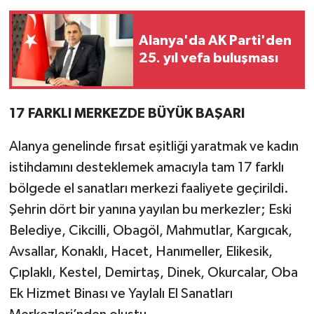
Alanya'da AK Parti'den
25. yıl vefa buluşması
17 FARKLI MERKEZDE BÜYÜK BAŞARI
Alanya genelinde fırsat eşitliği yaratmak ve kadın
istihdamını desteklemek amacıyla tam 17 farklı
bölgede el sanatları merkezi faaliyete geçirildi.
Şehrin dört bir yanına yayılan bu merkezler; Eski
Belediye, Cikcilli, Obagöl, Mahmutlar, Kargıcak,
Avsallar, Konaklı, Hacet, Hanımeller, Elikesik,
Çıplaklı, Kestel, Demirtaş, Dinek, Okurcalar, Oba
Ek Hizmet Binası ve Yaylalı El Sanatları