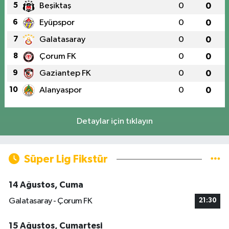
5
Beşiktaş
0
0
6
Eyüpspor
0
0
7
Galatasaray
0
0
8
Çorum FK
0
0
9
Gaziantep FK
0
0
10
Alanyaspor
0
0
Detaylar için tıklayın
Süper Lig Fikstür
14 Ağustos, Cuma
Galatasaray - Çorum FK
21:30
15 Ağustos, Cumartesi