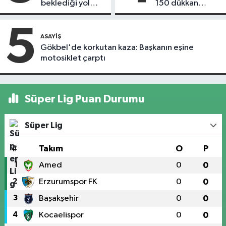
beklediği yol
150 dükkan
askıdan döndü
kapandı
5
ASAYIŞ
Gökbel'de korkutan kaza: Başkanın eşine
motosiklet çarptı
Süper Lig Puan Durumu
Süper Lig
#
Takım
O
P
1
Amed
0
0
2
Erzurumspor FK
0
0
3
Başakşehir
0
0
4
Kocaelispor
0
0