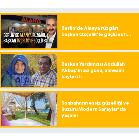
Berlin’de Alanya rüzgârı,
başkan Özçelik’le güçlü esti…
Başkan Yardımcısı Abdullah
Akbaş’ın acı günü, annesini
kaybetti
Sonbaharın eşsiz güzelliği ve
huzuru Modern Saraylar’da
yaşanır