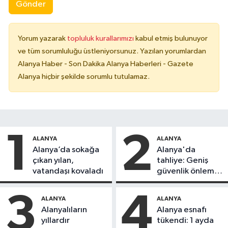
Gönder
Yorum yazarak
topluluk kurallarımızı
kabul etmiş bulunuyor
ve tüm sorumluluğu üstleniyorsunuz. Yazılan yorumlardan
Alanya Haber - Son Dakika Alanya Haberleri - Gazete
Alanya hiçbir şekilde sorumlu tutulamaz.
1
2
ALANYA
ALANYA
Alanya’da sokağa
Alanya'da
çıkan yılan,
tahliye: Geniş
vatandaşı kovaladı
güvenlik önlemi
alındı
3
4
ALANYA
ALANYA
Alanyalıların
Alanya esnafı
yıllardır
tükendi: 1 ayda