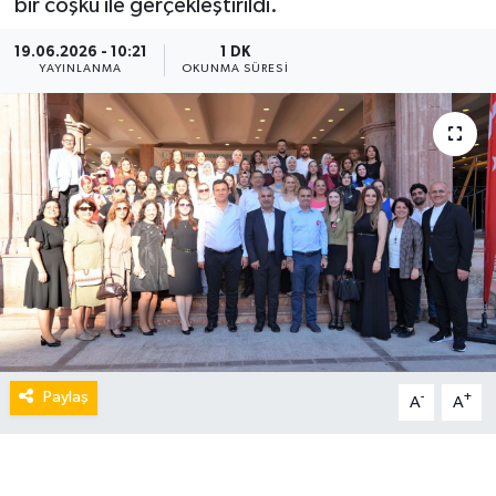
bir coşku ile gerçekleştirildi.
19.06.2026 - 10:21
1 DK
YAYINLANMA
OKUNMA SÜRESI
Paylaş
-
+
A
A