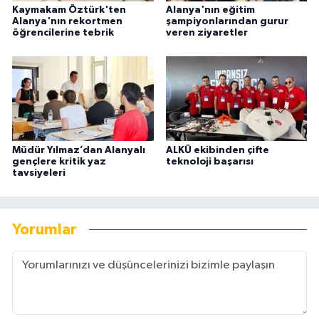
Kaymakam Öztürk'ten
Alanya'nın eğitim
Alanya'nın rekortmen
şampiyonlarından gurur
öğrencilerine tebrik
veren ziyaretler
Müdür Yılmaz’dan Alanyalı
ALKÜ ekibinden çifte
gençlere kritik yaz
teknoloji başarısı
tavsiyeleri
Yorumlar