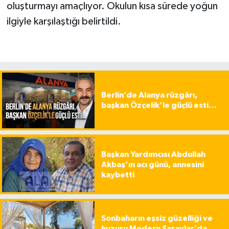
oluşturmayı amaçlıyor. Okulun kısa sürede yoğun
ilgiyle karşılaştığı belirtildi.
Berlin’de Alanya rüzgârı,
başkan Özçelik’le güçlü esti…
Başkan Yardımcısı Abdullah
Akbaş’ın acı günü, annesini
kaybetti
Sonbaharın eşsiz güzelliği ve
huzuru Modern Saraylar’da