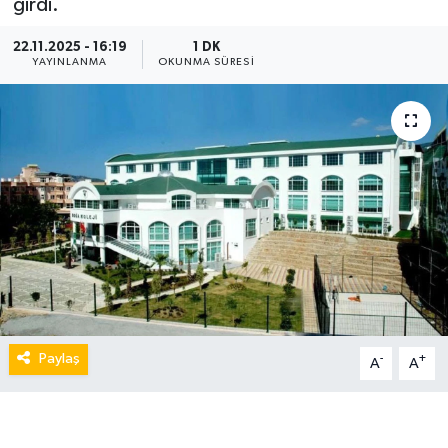
girdi.
22.11.2025 - 16:19
1 DK
YAYINLANMA
OKUNMA SÜRESI
Paylaş
-
+
A
A