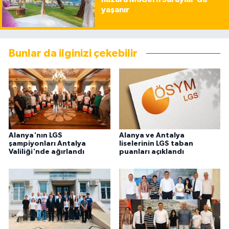
yaşanır
Bunlar da ilginizi çekebilir
Alanya'nın LGS
Alanya ve Antalya
şampiyonları Antalya
liselerinin LGS taban
Valiliği'nde ağırlandı
puanları açıklandı