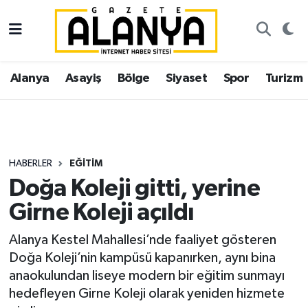
Alanya
İstanbul Nöbetçi Eczaneler
Alanya
Asayiş
Bölge
Siyaset
Spor
Turizm
Asayiş
İstanbul Hava Durumu
Bölge
İstanbul Trafik Yoğunluk Haritası
Siyaset
Süper Lig Puan Durumu ve Fikstür
HABERLER
EĞITIM
Doğa Koleji gitti, yerine
Spor
Tüm Manşetler
Girne Koleji açıldı
Turizm
Son Dakika Haberleri
Alanya Kestel Mahallesi’nde faaliyet gösteren
Doğa Koleji’nin kampüsü kapanırken, aynı bina
Ekonomi
Haber Arşivi
anaokulundan liseye modern bir eğitim sunmayı
hedefleyen Girne Koleji olarak yeniden hizmete
Gazipaşa