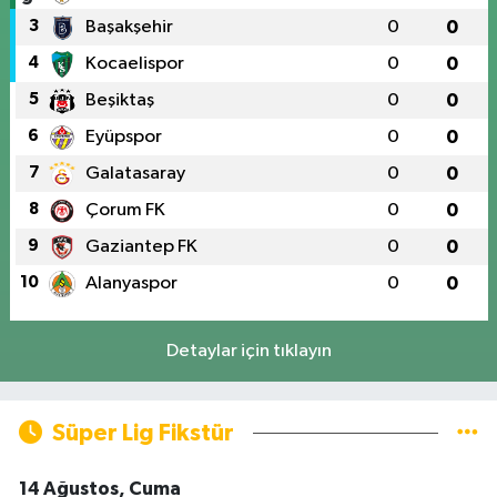
3
Başakşehir
0
0
4
Kocaelispor
0
0
5
Beşiktaş
0
0
6
Eyüpspor
0
0
7
Galatasaray
0
0
8
Çorum FK
0
0
9
Gaziantep FK
0
0
10
Alanyaspor
0
0
Detaylar için tıklayın
Süper Lig Fikstür
14 Ağustos, Cuma