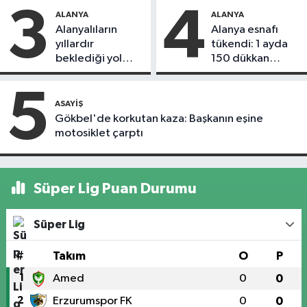
3
4
ALANYA
ALANYA
Alanyalıların
Alanya esnafı
yıllardır
tükendi: 1 ayda
beklediği yol
150 dükkan
askıdan döndü
kapandı
5
ASAYIŞ
Gökbel'de korkutan kaza: Başkanın eşine
motosiklet çarptı
Süper Lig Puan Durumu
Süper Lig
#
Takım
O
P
1
Amed
0
0
2
Erzurumspor FK
0
0