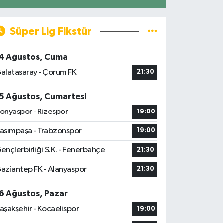
Süper Lig Fikstür
4 Ağustos, Cuma
alatasaray - Çorum FK
21:30
5 Ağustos, Cumartesi
onyaspor - Rizespor
19:00
asımpaşa - Trabzonspor
19:00
ençlerbirliği S.K. - Fenerbahçe
21:30
aziantep FK - Alanyaspor
21:30
6 Ağustos, Pazar
aşakşehir - Kocaelispor
19:00