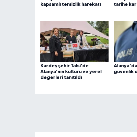
kapsamlı temizlik harekatı
tarihe kar
Kardeş şehir Talsi’de
Alanya'da
Alanya’nın kültürü ve yerel
güvenlik ö
değerleri tanıtıldı