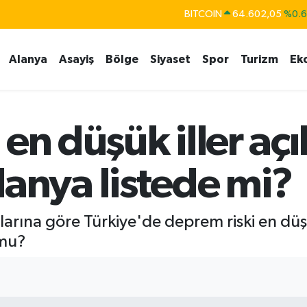
BITCOIN
64.602,05
%0.
DOLAR
47,5986
%0.
EURO
55,0700
%0
Alanya
Asayiş
Bölge
Siyaset
Spor
Turizm
Ek
STERLİN
64,2438
%0.
GRAM ALTIN
6518.23
%0.
BİST100
13.768
%4
en düşük iller açı
lanya listede mi?
rına göre Türkiye'de deprem riski en düşük
 mu?