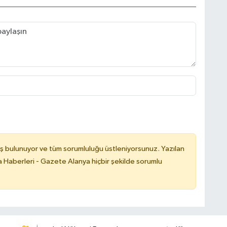
ş bulunuyor ve tüm sorumluluğu üstleniyorsunuz. Yazılan
 Haberleri - Gazete Alanya hiçbir şekilde sorumlu