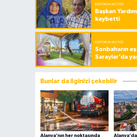
EDITÖRÜN SEÇTIĞI
Başkan Yardımc
kaybetti
EDITÖRÜN SEÇTIĞI
Sonbaharın eşs
Saraylar’da ya
Bunlar da ilginizi çekebilir
Alanya’nın her noktasında
Alanya’da