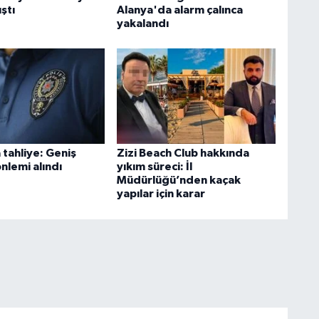
ıştı
Alanya'da alarm çalınca
yakalandı
 tahliye: Geniş
Zizi Beach Club hakkında
nlemi alındı
yıkım süreci: İl
Müdürlüğü’nden kaçak
yapılar için karar