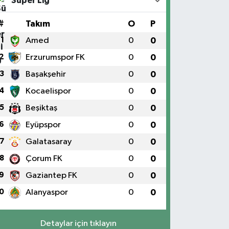
Süper Lig
#
Takım
O
P
1
Amed
0
0
2
Erzurumspor FK
0
0
3
Başakşehir
0
0
4
Kocaelispor
0
0
5
Beşiktaş
0
0
6
Eyüpspor
0
0
7
Galatasaray
0
0
8
Çorum FK
0
0
9
Gaziantep FK
0
0
0
Alanyaspor
0
0
Detaylar için tıklayın