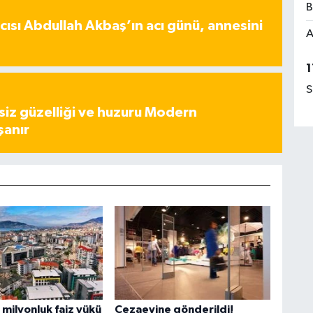
B
ısı Abdullah Akbaş’ın acı günü, annesini
A
1
S
iz güzelliği ve huzuru Modern
şanır
 milyonluk faiz yükü
Cezaevine gönderildi!