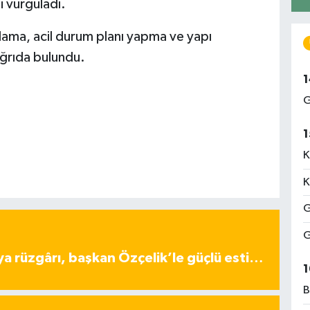
i vurguladı.
lama, acil durum planı yapma ve yapı
ğrıda bulundu.
1
G
1
K
K
G
G
ya rüzgârı, başkan Özçelik’le güçlü esti…
1
B