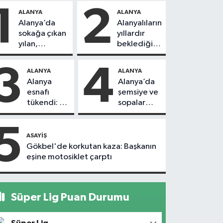
1
2
ALANYA
ALANYA
Alanya’da
Alanyalıların
sokağa çıkan
yıllardır
yılan,
beklediği
vatandaşı
yol askıdan
kovaladı
döndü
3
4
ALANYA
ALANYA
Alanya
Alanya’da
esnafı
şemsiye ve
tükendi: 1
sopalar
ayda 150
havada
dükkan
uçuştu
5
kapandı
ASAYIŞ
Gökbel'de korkutan kaza: Başkanın
eşine motosiklet çarptı
Süper Lig Puan Durumu