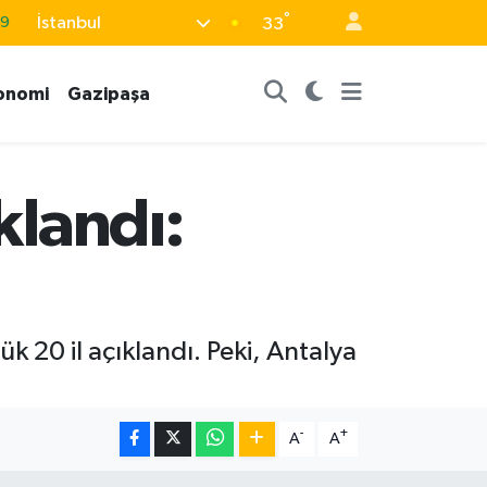
69
°
İstanbul
33
06
.1
onomi
Gazipaşa
21
39
8
klandı:
 20 il açıklandı. Peki, Antalya
-
+
A
A