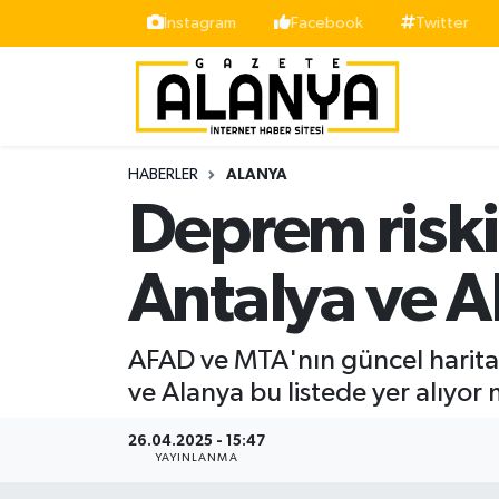
İnstagram
Facebook
Twitter
Alanya
İstanbul Nöbetçi Eczaneler
Asayiş
İstanbul Hava Durumu
HABERLER
ALANYA
Bölge
İstanbul Trafik Yoğunluk Haritası
Deprem riski 
Siyaset
Süper Lig Puan Durumu ve Fikstür
Antalya ve A
Spor
Tüm Manşetler
AFAD ve MTA'nın güncel haritala
Turizm
Son Dakika Haberleri
ve Alanya bu listede yer alıyor
Ekonomi
Haber Arşivi
26.04.2025 - 15:47
YAYINLANMA
Gazipaşa