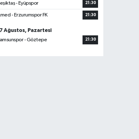
eşiktaş - Eyüpspor
21:30
med - Erzurumspor FK
21:30
7 Ağustos, Pazartesi
amsunspor - Göztepe
21:30