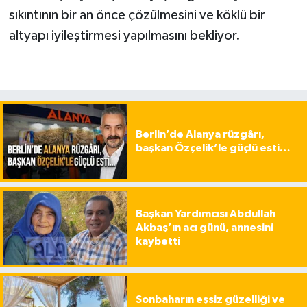
sıkıntının bir an önce çözülmesini ve köklü bir
altyapı iyileştirmesi yapılmasını bekliyor.
Berlin’de Alanya rüzgârı,
başkan Özçelik’le güçlü esti…
Başkan Yardımcısı Abdullah
Akbaş’ın acı günü, annesini
kaybetti
Sonbaharın eşsiz güzelliği ve