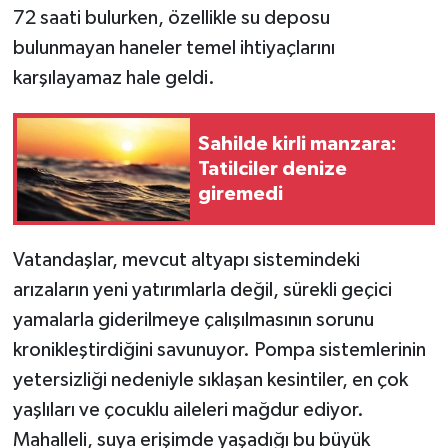
72 saati bulurken, özellikle su deposu
bulunmayan haneler temel ihtiyaçlarını
karşılayamaz hale geldi.
Sahilde kirli manzara:
Tatilciler denize
giremedi
Vatandaşlar, mevcut altyapı sistemindeki
arızaların yeni yatırımlarla değil, sürekli geçici
yamalarla giderilmeye çalışılmasının sorunu
kronikleştirdiğini savunuyor. Pompa sistemlerinin
yetersizliği nedeniyle sıklaşan kesintiler, en çok
yaşlıları ve çocuklu aileleri mağdur ediyor.
Mahalleli, suya erişimde yaşadığı bu büyük