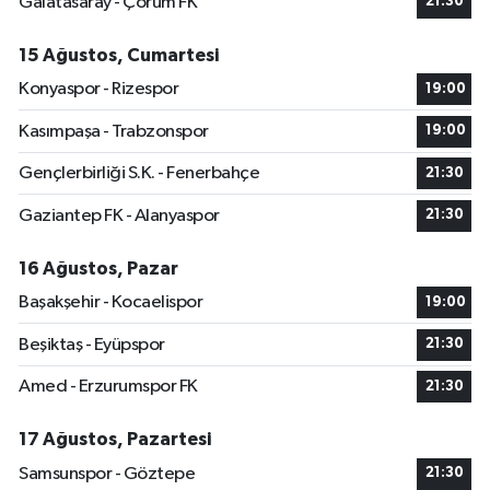
Galatasaray - Çorum FK
21:30
15 Ağustos, Cumartesi
Konyaspor - Rizespor
19:00
Kasımpaşa - Trabzonspor
19:00
Gençlerbirliği S.K. - Fenerbahçe
21:30
Gaziantep FK - Alanyaspor
21:30
16 Ağustos, Pazar
Başakşehir - Kocaelispor
19:00
Beşiktaş - Eyüpspor
21:30
Amed - Erzurumspor FK
21:30
17 Ağustos, Pazartesi
Samsunspor - Göztepe
21:30