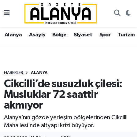
Alanya
İstanbul Nöbetçi Eczaneler
Alanya
Asayiş
Bölge
Siyaset
Spor
Turizm
Asayiş
İstanbul Hava Durumu
Bölge
İstanbul Trafik Yoğunluk Haritası
Siyaset
Süper Lig Puan Durumu ve Fikstür
HABERLER
ALANYA
Cikcilli’de susuzluk çilesi:
Spor
Tüm Manşetler
Musluklar 72 saattir
Turizm
Son Dakika Haberleri
akmıyor
Ekonomi
Haber Arşivi
Alanya’nın gözde yerleşim bölgelerinden Cikcilli
Mahallesi’nde altyapı krizi büyüyor.
Gazipaşa