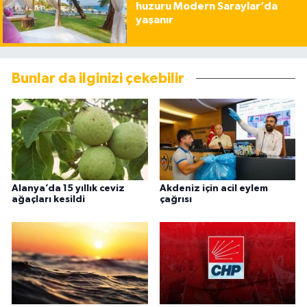
huzuru Modern Saraylar’da
yaşanır
Bunlar da ilginizi çekebilir
Alanya’da 15 yıllık ceviz
Akdeniz için acil eylem
ağaçları kesildi
çağrısı