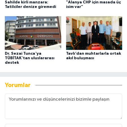
Sahilde kirli manzara:
"Alanya CHP için masada üç
Tatilciler denize giremedi
isim var"
Dr. Sezai Tunca'ya
Tavlı’dan muhtarlarla ortak
TÜBİTAK'tan uluslararası
akıl buluşması
destek
Yorumlar