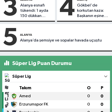
3
4
Alanya esnafı
Gökbel'de
tükendi: 1 ayda
korkutan kaza:
150 dükkan
Başkanın eşine
kapandı
motosiklet çarptı
5
ALANYA
Alanya’da şemsiye ve sopalar havada uçuştu
Süper Lig Puan Durumu
Süper Lig
#
Takım
O
P
1
Amed
0
0
2
Erzurumspor FK
0
0