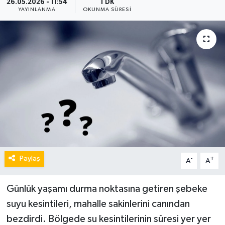
26.05.2026 - 11:54
1 DK
YAYINLANMA
OKUNMA SÜRESI
Paylaş
-
+
A
A
Günlük yaşamı durma noktasına getiren şebeke
suyu kesintileri, mahalle sakinlerini canından
bezdirdi. Bölgede su kesintilerinin süresi yer yer