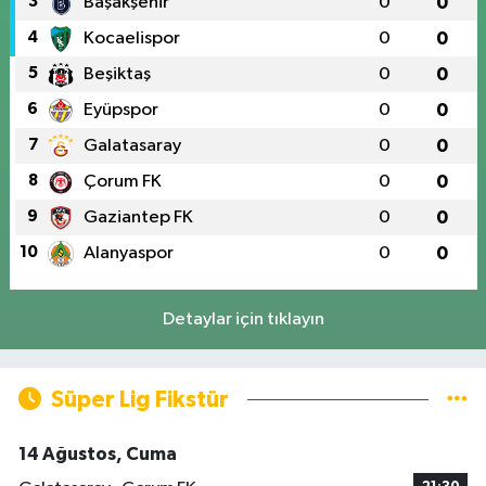
3
Başakşehir
0
0
4
Kocaelispor
0
0
5
Beşiktaş
0
0
6
Eyüpspor
0
0
7
Galatasaray
0
0
8
Çorum FK
0
0
9
Gaziantep FK
0
0
10
Alanyaspor
0
0
Detaylar için tıklayın
Süper Lig Fikstür
14 Ağustos, Cuma