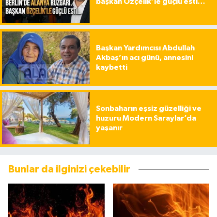
başkan Özçelik’le güçlü esti…
Başkan Yardımcısı Abdullah
Akbaş’ın acı günü, annesini
kaybetti
Sonbaharın eşsiz güzelliği ve
huzuru Modern Saraylar’da
yaşanır
Bunlar da ilginizi çekebilir