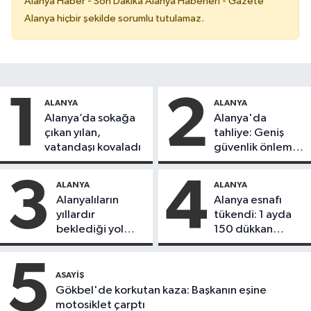
Alanya Haber - Son Dakika Alanya Haberleri - Gazete
Alanya hiçbir şekilde sorumlu tutulamaz.
1
2
ALANYA
ALANYA
Alanya’da sokağa
Alanya'da
çıkan yılan,
tahliye: Geniş
vatandaşı kovaladı
güvenlik önlemi
alındı
3
4
ALANYA
ALANYA
Alanyalıların
Alanya esnafı
yıllardır
tükendi: 1 ayda
beklediği yol
150 dükkan
askıdan döndü
kapandı
5
ASAYIŞ
Gökbel'de korkutan kaza: Başkanın eşine
motosiklet çarptı