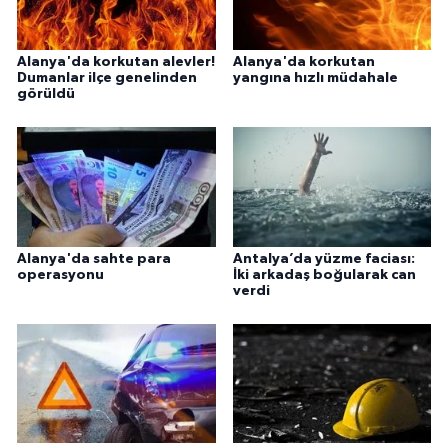
Alanya'da korkutan alevler!
Alanya'da korkutan
Dumanlar ilçe genelinden
yangına hızlı müdahale
görüldü
Alanya'da sahte para
Antalya’da yüzme faciası:
operasyonu
İki arkadaş boğularak can
verdi