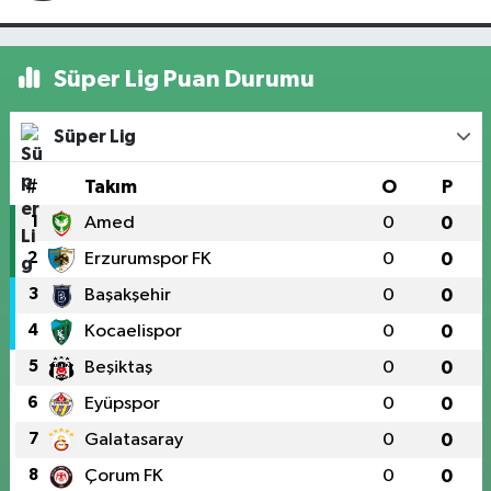
Süper Lig Puan Durumu
Süper Lig
#
Takım
O
P
1
Amed
0
0
2
Erzurumspor FK
0
0
3
Başakşehir
0
0
4
Kocaelispor
0
0
5
Beşiktaş
0
0
6
Eyüpspor
0
0
7
Galatasaray
0
0
8
Çorum FK
0
0