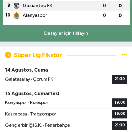
9
Gaziantep FK
0
0
10
Alanyaspor
0
0
Detaylar için tıklayın
Süper Lig Fikstür
14 Ağustos, Cuma
Galatasaray - Çorum FK
21:30
15 Ağustos, Cumartesi
Konyaspor - Rizespor
19:00
Kasımpaşa - Trabzonspor
19:00
Gençlerbirliği S.K. - Fenerbahçe
21:30