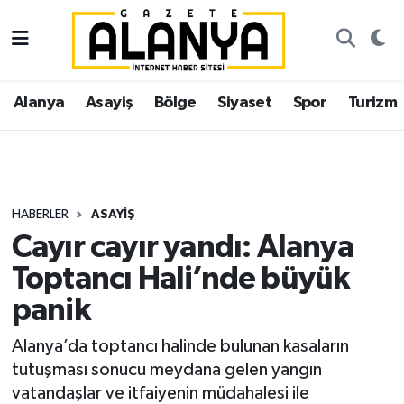
Alanya
İstanbul Nöbetçi Eczaneler
Alanya
Asayiş
Bölge
Siyaset
Spor
Turizm
Asayiş
İstanbul Hava Durumu
Bölge
İstanbul Trafik Yoğunluk Haritası
Siyaset
Süper Lig Puan Durumu ve Fikstür
HABERLER
ASAYIŞ
Cayır cayır yandı: Alanya
Spor
Tüm Manşetler
Toptancı Hali’nde büyük
Turizm
Son Dakika Haberleri
panik
Ekonomi
Haber Arşivi
Alanya’da toptancı halinde bulunan kasaların
tutuşması sonucu meydana gelen yangın
Gazipaşa
vatandaşlar ve itfaiyenin müdahalesi ile