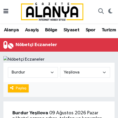
Alanya
İstanbul Nöbetçi Eczaneler
Alanya
Asayiş
Bölge
Siyaset
Spor
Turizm
Asayiş
İstanbul Hava Durumu
Nöbetçi Eczaneler
Bölge
İstanbul Trafik Yoğunluk Haritası
Siyaset
Süper Lig Puan Durumu ve Fikstür
Spor
Tüm Manşetler
Turizm
Son Dakika Haberleri
Paylaş
Ekonomi
Haber Arşivi
Burdur
Yeşilova
09 Ağustos 2026 Pazar
Gazipaşa