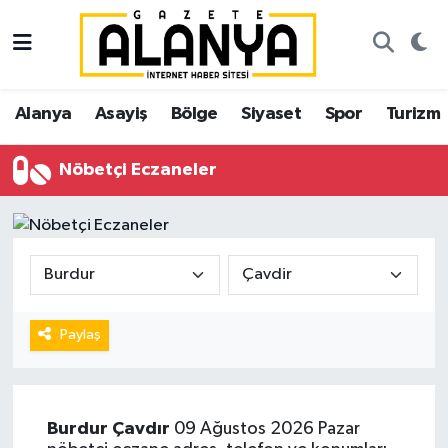
Alanya
İstanbul Nöbetçi Eczaneler
Alanya
Asayiş
Bölge
Siyaset
Spor
Turizm
Asayiş
İstanbul Hava Durumu
Nöbetçi Eczaneler
Bölge
İstanbul Trafik Yoğunluk Haritası
Siyaset
Süper Lig Puan Durumu ve Fikstür
Spor
Tüm Manşetler
Turizm
Son Dakika Haberleri
Paylaş
Ekonomi
Haber Arşivi
Burdur
Çavdır
09 Ağustos 2026 Pazar
Gazipaşa