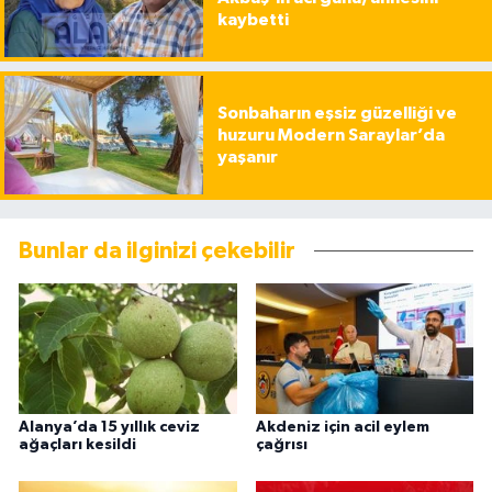
kaybetti
Sonbaharın eşsiz güzelliği ve
huzuru Modern Saraylar’da
yaşanır
Bunlar da ilginizi çekebilir
Alanya’da 15 yıllık ceviz
Akdeniz için acil eylem
ağaçları kesildi
çağrısı