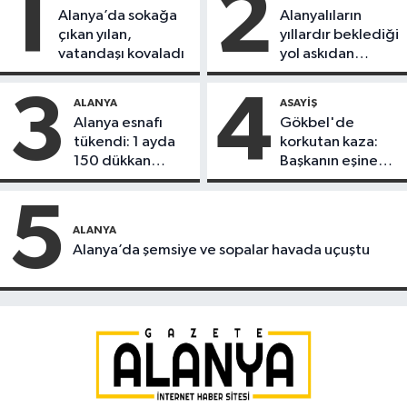
1
2
Alanya’da sokağa
Alanyalıların
çıkan yılan,
yıllardır beklediği
vatandaşı kovaladı
yol askıdan
döndü
3
4
ALANYA
ASAYIŞ
Alanya esnafı
Gökbel'de
tükendi: 1 ayda
korkutan kaza:
150 dükkan
Başkanın eşine
kapandı
motosiklet çarptı
5
ALANYA
Alanya’da şemsiye ve sopalar havada uçuştu