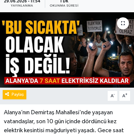
29.06.2026 - 11:54
1 DK
YAYINLANMA
OKUNMA SÜRESI
Paylaş
-
+
A
A
Alanya’nın Demirtaş Mahallesi'nde yaşayan
vatandaşlar, son 10 gün içinde dördüncü kez
elektrik kesintisi mağduriyeti yaşadı. Gece saat