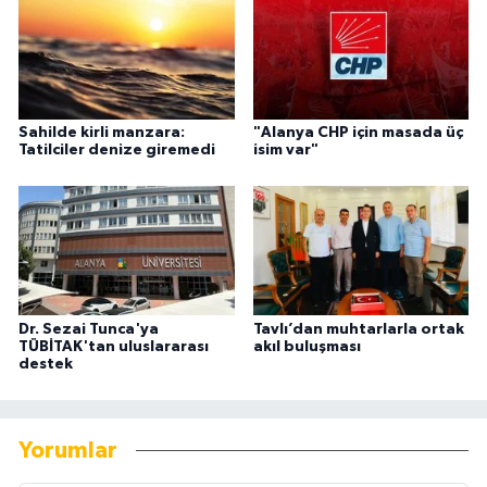
Sahilde kirli manzara:
"Alanya CHP için masada üç
Tatilciler denize giremedi
isim var"
Dr. Sezai Tunca'ya
Tavlı’dan muhtarlarla ortak
TÜBİTAK'tan uluslararası
akıl buluşması
destek
Yorumlar