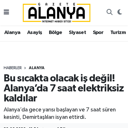
Alanya
İstanbul Nöbetçi Eczaneler
Alanya
Asayiş
Bölge
Siyaset
Spor
Turizm
Asayiş
İstanbul Hava Durumu
Bölge
İstanbul Trafik Yoğunluk Haritası
Siyaset
Süper Lig Puan Durumu ve Fikstür
HABERLER
ALANYA
Bu sıcakta olacak iş değil!
Spor
Tüm Manşetler
Alanya’da 7 saat elektriksiz
Turizm
Son Dakika Haberleri
kaldılar
Ekonomi
Haber Arşivi
Alanya’da gece yarısı başlayan ve 7 saat süren
kesinti, Demirtaşlıları isyan ettirdi.
Gazipaşa