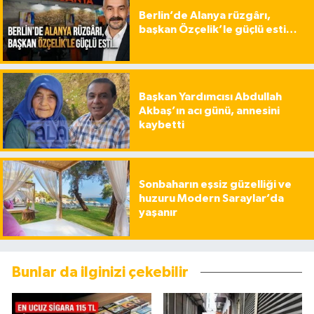
Berlin’de Alanya rüzgârı,
başkan Özçelik’le güçlü esti…
Başkan Yardımcısı Abdullah
Akbaş’ın acı günü, annesini
kaybetti
Sonbaharın eşsiz güzelliği ve
huzuru Modern Saraylar’da
yaşanır
Bunlar da ilginizi çekebilir