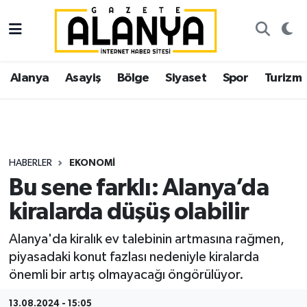
Alanya
İstanbul Nöbetçi Eczaneler
Alanya
Asayiş
Bölge
Siyaset
Spor
Turizm
Asayiş
İstanbul Hava Durumu
Bölge
İstanbul Trafik Yoğunluk Haritası
Siyaset
Süper Lig Puan Durumu ve Fikstür
HABERLER
EKONOMI
Bu sene farklı: Alanya’da
Spor
Tüm Manşetler
kiralarda düşüş olabilir
Turizm
Son Dakika Haberleri
Alanya'da kiralık ev talebinin artmasına rağmen,
piyasadaki konut fazlası nedeniyle kiralarda
Ekonomi
Haber Arşivi
önemli bir artış olmayacağı öngörülüyor.
Gazipaşa
13.08.2024 - 15:05