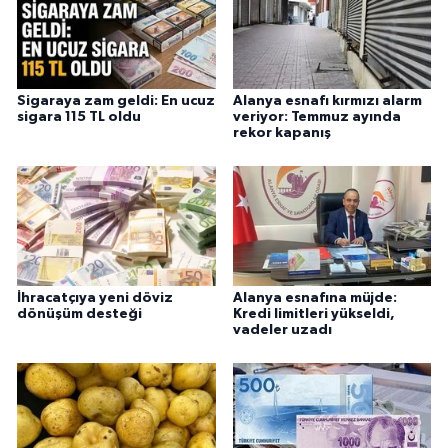
Sigaraya zam geldi: En ucuz
Alanya esnafı kırmızı alarm
sigara 115 TL oldu
veriyor: Temmuz ayında
rekor kapanış
İhracatçıya yeni döviz
Alanya esnafına müjde:
dönüşüm desteği
Kredi limitleri yükseldi,
vadeler uzadı