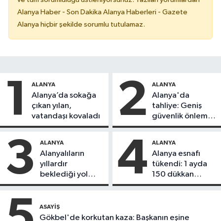
Alanya Haber - Son Dakika Alanya Haberleri - Gazete
Alanya hiçbir şekilde sorumlu tutulamaz.
1
2
ALANYA
ALANYA
Alanya’da sokağa
Alanya'da
çıkan yılan,
tahliye: Geniş
vatandaşı kovaladı
güvenlik önlemi
alındı
3
4
ALANYA
ALANYA
Alanyalıların
Alanya esnafı
yıllardır
tükendi: 1 ayda
beklediği yol
150 dükkan
askıdan döndü
kapandı
5
ASAYIŞ
Gökbel'de korkutan kaza: Başkanın eşine