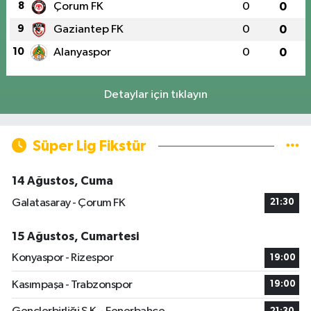
8
Çorum FK
0
0
9
Gaziantep FK
0
0
10
Alanyaspor
0
0
Detaylar için tıklayın
Süper Lig Fikstür
14 Ağustos, Cuma
Galatasaray - Çorum FK
21:30
15 Ağustos, Cumartesi
Konyaspor - Rizespor
19:00
Kasımpaşa - Trabzonspor
19:00