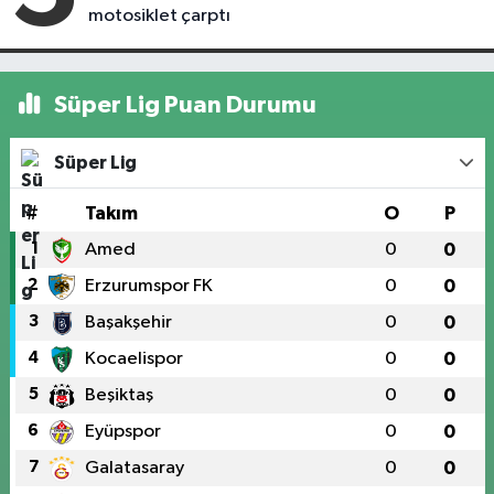
motosiklet çarptı
Süper Lig Puan Durumu
Süper Lig
#
Takım
O
P
1
Amed
0
0
2
Erzurumspor FK
0
0
3
Başakşehir
0
0
4
Kocaelispor
0
0
5
Beşiktaş
0
0
6
Eyüpspor
0
0
7
Galatasaray
0
0