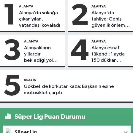
1
2
ALANYA
ALANYA
Alanya’da sokağa
Alanya'da
çıkan yılan,
tahliye: Geniş
vatandaşı kovaladı
güvenlik önlemi
alındı
3
4
ALANYA
ALANYA
Alanyalıların
Alanya esnafı
yıllardır
tükendi: 1 ayda
beklediği yol
150 dükkan
askıdan döndü
kapandı
5
ASAYIŞ
Gökbel'de korkutan kaza: Başkanın eşine
motosiklet çarptı
Süper Lig Puan Durumu
Süper Lig