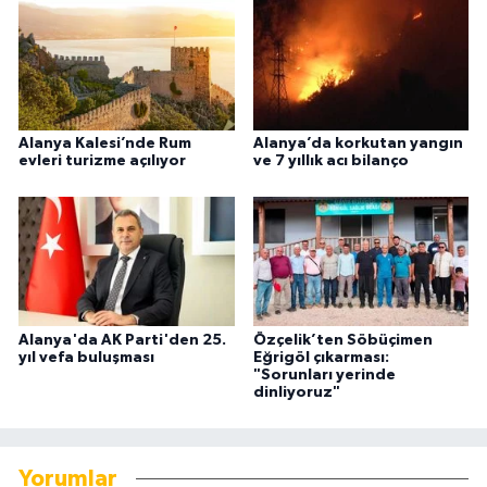
Alanya Kalesi’nde Rum
Alanya’da korkutan yangın
evleri turizme açılıyor
ve 7 yıllık acı bilanço
Alanya'da AK Parti'den 25.
Özçelik’ten Söbüçimen
yıl vefa buluşması
Eğrigöl çıkarması:
"Sorunları yerinde
dinliyoruz"
Yorumlar