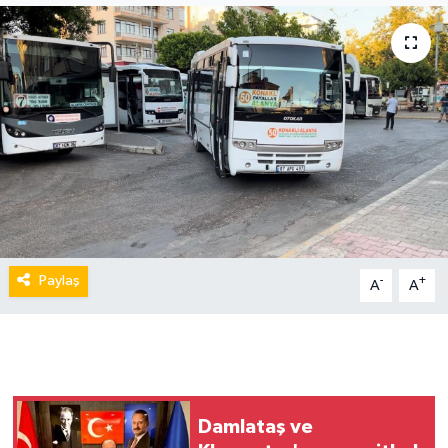
Paylaş
-
+
A
A
Damlataş ve