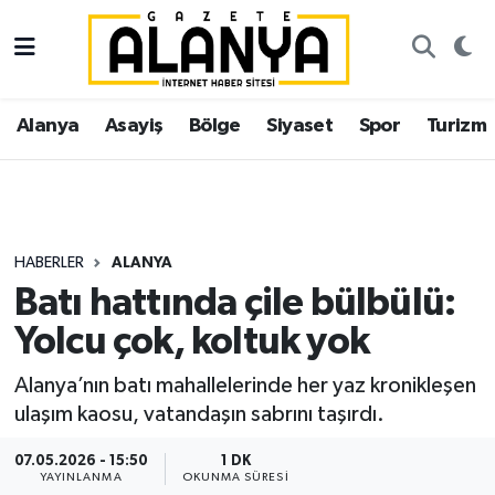
Alanya
İstanbul Nöbetçi Eczaneler
Alanya
Asayiş
Bölge
Siyaset
Spor
Turizm
Asayiş
İstanbul Hava Durumu
Bölge
İstanbul Trafik Yoğunluk Haritası
Siyaset
Süper Lig Puan Durumu ve Fikstür
HABERLER
ALANYA
Batı hattında çile bülbülü:
Spor
Tüm Manşetler
Yolcu çok, koltuk yok
Turizm
Son Dakika Haberleri
Alanya’nın batı mahallelerinde her yaz kronikleşen
ulaşım kaosu, vatandaşın sabrını taşırdı.
Ekonomi
Haber Arşivi
07.05.2026 - 15:50
1 DK
Gazipaşa
YAYINLANMA
OKUNMA SÜRESI