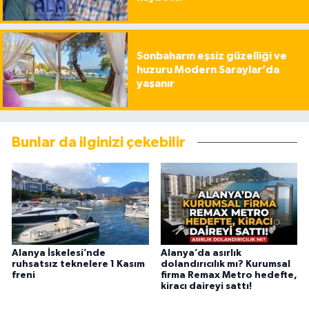
Sonbaharın eşsiz güzelliği ve
huzuru Modern Saraylar’da
yaşanır
Bunlar da ilginizi çekebilir
Alanya İskelesi’nde
Alanya’da asırlık
ruhsatsız teknelere 1 Kasım
dolandırıcılık mı? Kurumsal
freni
firma Remax Metro hedefte,
kiracı daireyi sattı!