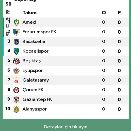
#
Takım
O
P
1
Amed
0
0
2
Erzurumspor FK
0
0
3
Başakşehir
0
0
4
Kocaelispor
0
0
5
Beşiktaş
0
0
6
Eyüpspor
0
0
7
Galatasaray
0
0
8
Çorum FK
0
0
9
Gaziantep FK
0
0
10
Alanyaspor
0
0
Detaylar için tıklayın