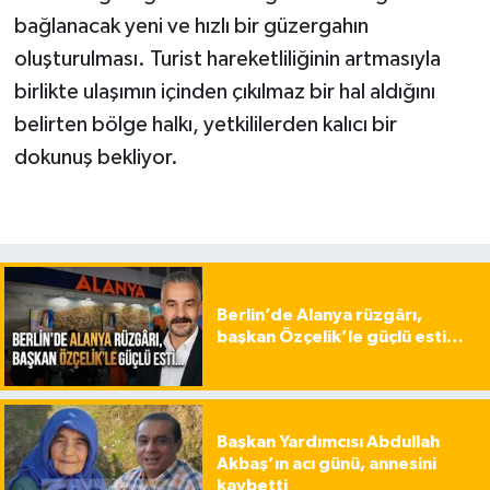
bağlanacak yeni ve hızlı bir güzergahın
oluşturulması. Turist hareketliliğinin artmasıyla
birlikte ulaşımın içinden çıkılmaz bir hal aldığını
belirten bölge halkı, yetkililerden kalıcı bir
dokunuş bekliyor.
Berlin’de Alanya rüzgârı,
başkan Özçelik’le güçlü esti…
Başkan Yardımcısı Abdullah
Akbaş’ın acı günü, annesini
kaybetti