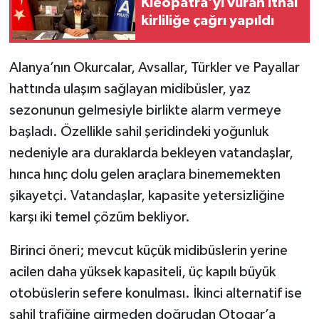
Kleopatra'yı vuran ithal
kirliliğe çağrı yapıldı
Alanya’nın Okurcalar, Avsallar, Türkler ve Payallar
hattında ulaşım sağlayan midibüsler, yaz
sezonunun gelmesiyle birlikte alarm vermeye
başladı. Özellikle sahil şeridindeki yoğunluk
nedeniyle ara duraklarda bekleyen vatandaşlar,
hınca hınç dolu gelen araçlara binememekten
şikayetçi. Vatandaşlar, kapasite yetersizliğine
karşı iki temel çözüm bekliyor.
Birinci öneri; mevcut küçük midibüslerin yerine
acilen daha yüksek kapasiteli, üç kapılı büyük
otobüslerin sefere konulması. İkinci alternatif ise
sahil trafiğine girmeden doğrudan Otogar’a