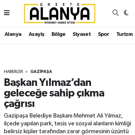
Alanya
İstanbul Nöbetçi Eczaneler
Alanya
Asayiş
Bölge
Siyaset
Spor
Turizm
Asayiş
İstanbul Hava Durumu
Bölge
İstanbul Trafik Yoğunluk Haritası
Siyaset
Süper Lig Puan Durumu ve Fikstür
HABERLER
GAZIPAŞA
Başkan Yılmaz’dan
Spor
Tüm Manşetler
geleceğe sahip çıkma
Turizm
Son Dakika Haberleri
çağrısı
Ekonomi
Haber Arşivi
Gazipaşa Belediye Başkanı Mehmet Ali Yılmaz,
ilçede yapılan park, tesis ve sosyal alanların kimliği
Gazipaşa
belirsiz kişiler tarafından zarar görmesinin üzüntü