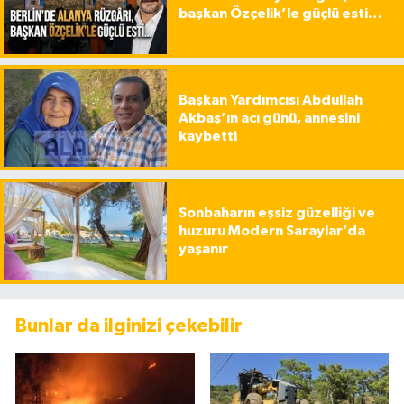
başkan Özçelik’le güçlü esti…
Başkan Yardımcısı Abdullah
Akbaş’ın acı günü, annesini
kaybetti
Sonbaharın eşsiz güzelliği ve
huzuru Modern Saraylar’da
yaşanır
Bunlar da ilginizi çekebilir