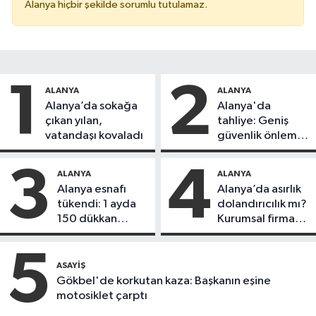
Alanya hiçbir şekilde sorumlu tutulamaz.
1
2
ALANYA
ALANYA
Alanya’da sokağa
Alanya'da
çıkan yılan,
tahliye: Geniş
vatandaşı kovaladı
güvenlik önlemi
alındı
3
4
ALANYA
ALANYA
Alanya esnafı
Alanya’da asırlık
tükendi: 1 ayda
dolandırıcılık mı?
150 dükkan
Kurumsal firma
kapandı
Remax Metro
hedefte, kiracı
5
daireyi sattı!
ASAYIŞ
Gökbel'de korkutan kaza: Başkanın eşine
motosiklet çarptı