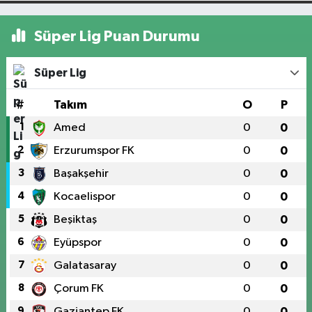
Süper Lig Puan Durumu
Süper Lig
#
Takım
O
P
1
Amed
0
0
2
Erzurumspor FK
0
0
3
Başakşehir
0
0
4
Kocaelispor
0
0
5
Beşiktaş
0
0
6
Eyüpspor
0
0
7
Galatasaray
0
0
8
Çorum FK
0
0
9
Gaziantep FK
0
0