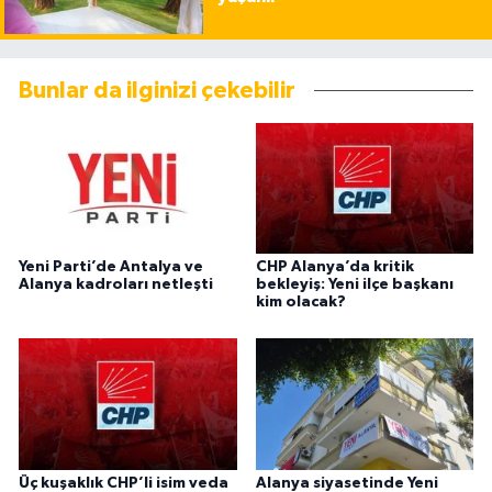
Bunlar da ilginizi çekebilir
Yeni Parti’de Antalya ve
CHP Alanya’da kritik
Alanya kadroları netleşti
bekleyiş: Yeni ilçe başkanı
kim olacak?
Üç kuşaklık CHP’li isim veda
Alanya siyasetinde Yeni