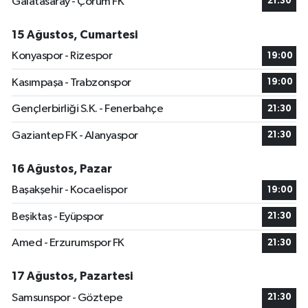
Galatasaray - Çorum FK
21:30
15 Ağustos, Cumartesi
Konyaspor - Rizespor
19:00
Kasımpaşa - Trabzonspor
19:00
Gençlerbirliği S.K. - Fenerbahçe
21:30
Gaziantep FK - Alanyaspor
21:30
16 Ağustos, Pazar
Başakşehir - Kocaelispor
19:00
Beşiktaş - Eyüpspor
21:30
Amed - Erzurumspor FK
21:30
17 Ağustos, Pazartesi
Samsunspor - Göztepe
21:30