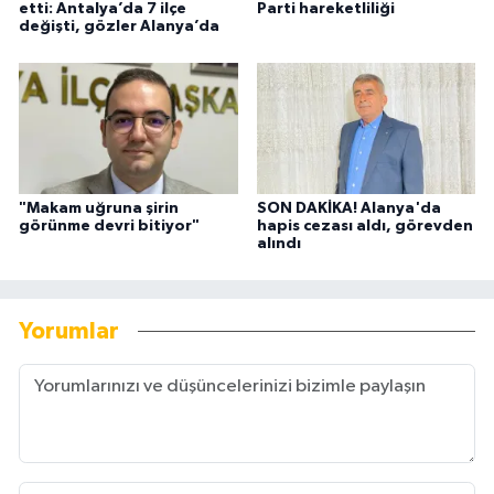
etti: Antalya’da 7 ilçe
Parti hareketliliği
değişti, gözler Alanya’da
"Makam uğruna şirin
SON DAKİKA! Alanya'da
görünme devri bitiyor"
hapis cezası aldı, görevden
alındı
Yorumlar