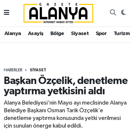
Alanya
İstanbul Nöbetçi Eczaneler
Alanya
Asayiş
Bölge
Siyaset
Spor
Turizm
Asayiş
İstanbul Hava Durumu
Bölge
İstanbul Trafik Yoğunluk Haritası
Siyaset
Süper Lig Puan Durumu ve Fikstür
HABERLER
SIYASET
Başkan Özçelik, denetleme
Spor
Tüm Manşetler
yaptırma yetkisini aldı
Turizm
Son Dakika Haberleri
Alanya Belediyesi'nin Mayıs ayı meclisinde Alanya
Belediye Başkanı Osman Tarik Özçelik'e
Ekonomi
Haber Arşivi
denetleme yaptırma konusunda yetki verilmesi
için sunulan önerge kabul edildi.
Gazipaşa