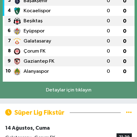
3
Başakşehir
0
0
4
Kocaelispor
0
0
5
Beşiktaş
0
0
6
Eyüpspor
0
0
7
Galatasaray
0
0
8
Çorum FK
0
0
9
Gaziantep FK
0
0
10
Alanyaspor
0
0
Detaylar için tıklayın
Süper Lig Fikstür
14 Ağustos, Cuma