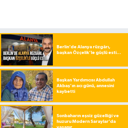
Berlin’de Alanya rüzgârı,
başkan Özçelik’le güçlü esti…
Başkan Yardımcısı Abdullah
Akbaş’ın acı günü, annesini
kaybetti
Sonbaharın eşsiz güzelliği ve
huzuru Modern Saraylar’da
yaşanır