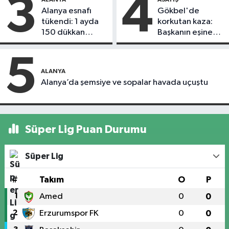
3
4
Alanya esnafı
Gökbel'de
tükendi: 1 ayda
korkutan kaza:
150 dükkan
Başkanın eşine
kapandı
motosiklet çarptı
5
ALANYA
Alanya’da şemsiye ve sopalar havada uçuştu
Süper Lig Puan Durumu
Süper Lig
#
Takım
O
P
1
Amed
0
0
2
Erzurumspor FK
0
0