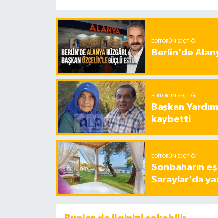
EDITÖRÜN SEÇTIĞI
Berlin’de Alan
EDITÖRÜN SEÇTIĞI
Başkan Yardımc
kaybetti
EDITÖRÜN SEÇTIĞI
Sonbaharın eşs
Saraylar’da ya