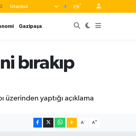
°
2
İstanbul
29
8
onomi
Gazipaşa
2
8
9
i bırakıp
9
ı üzerinden yaptığı açıklama
-
+
A
A