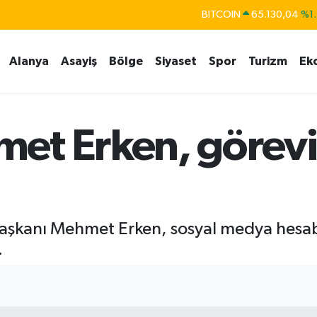
BITCOIN
65.130,04
%1.
DOLAR
47,7436
%0.1
Alanya
Asayiş
Bölge
Siyaset
Spor
Turizm
Ek
EURO
55,2510
%0.3
STERLİN
64,4811
%0.3
GRAM ALTIN
6648.99
%2.5
t Erken, görevin
BİST100
13.773
%-1
aşkanı Mehmet Erken, sosyal medya hesab
.