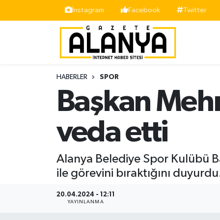
İnstagram
Facebook
Twitter
Alanya
İstanbul Nöbetçi Eczaneler
Asayiş
İstanbul Hava Durumu
HABERLER
SPOR
Bölge
İstanbul Trafik Yoğunluk Haritası
Başkan Mehme
Siyaset
Süper Lig Puan Durumu ve Fikstür
veda etti
Spor
Tüm Manşetler
Alanya Belediye Spor Kulübü B
Turizm
Son Dakika Haberleri
ile görevini bıraktığını duyurdu
Ekonomi
Haber Arşivi
20.04.2024 - 12:11
YAYINLANMA
Gazipaşa