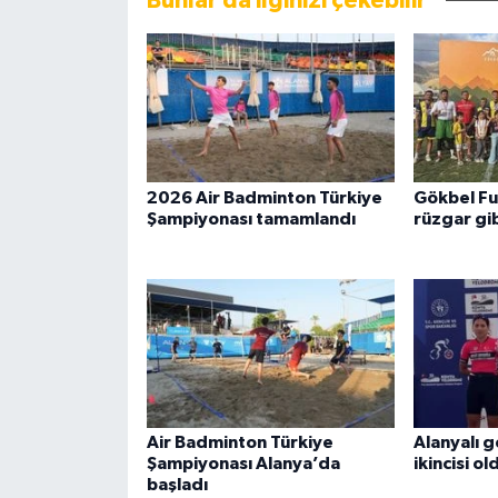
Bunlar da ilginizi çekebilir
2026 Air Badminton Türkiye
Gökbel Fu
Şampiyonası tamamlandı
rüzgar gib
Air Badminton Türkiye
Alanyalı g
Şampiyonası Alanya’da
ikincisi ol
başladı