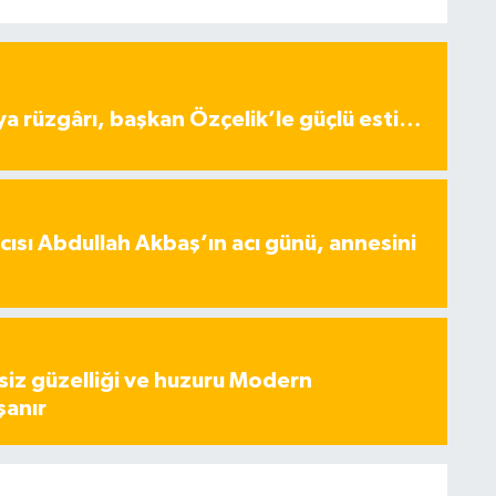
ya rüzgârı, başkan Özçelik’le güçlü esti…
ısı Abdullah Akbaş’ın acı günü, annesini
iz güzelliği ve huzuru Modern
şanır