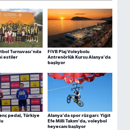
tbol Turnuvası'nda
FIVB Plaj Voleybolu
i estiler
Antrenörlük Kursu Alanya’da
başlıyor
enç pedal, Türkiye
Alanya’da spor rüzgarı: Yiğit
du
Efe Milli Takım’da, voleybol
heyecanı başlıyor