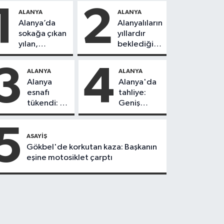
1
2
ALANYA
ALANYA
Alanya’da
Alanyalıların
sokağa çıkan
yıllardır
yılan,
beklediği
vatandaşı
yol askıdan
kovaladı
döndü
3
4
ALANYA
ALANYA
Alanya
Alanya'da
esnafı
tahliye:
tükendi: 1
Geniş
ayda 150
güvenlik
dükkan
önlemi
5
kapandı
alındı
ASAYIŞ
Gökbel'de korkutan kaza: Başkanın
eşine motosiklet çarptı