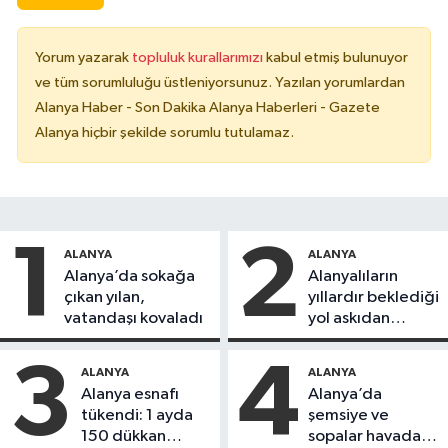
Yorum yazarak
topluluk kurallarımızı
kabul etmiş bulunuyor
ve tüm sorumluluğu üstleniyorsunuz. Yazılan yorumlardan
Alanya Haber - Son Dakika Alanya Haberleri - Gazete
Alanya hiçbir şekilde sorumlu tutulamaz.
1
2
ALANYA
ALANYA
Alanya’da sokağa
Alanyalıların
çıkan yılan,
yıllardır beklediği
vatandaşı kovaladı
yol askıdan
döndü
3
4
ALANYA
ALANYA
Alanya esnafı
Alanya’da
tükendi: 1 ayda
şemsiye ve
150 dükkan
sopalar havada