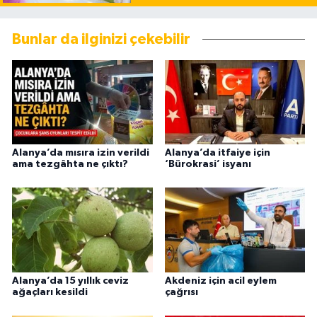
Bunlar da ilginizi çekebilir
Alanya’da mısıra izin verildi
Alanya’da itfaiye için
ama tezgâhta ne çıktı?
‘Bürokrasi’ isyanı
Alanya’da 15 yıllık ceviz
Akdeniz için acil eylem
ağaçları kesildi
çağrısı