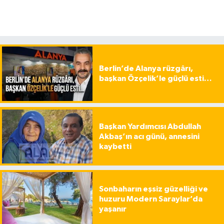
Berlin’de Alanya rüzgârı,
başkan Özçelik’le güçlü esti…
Başkan Yardımcısı Abdullah
Akbaş’ın acı günü, annesini
kaybetti
Sonbaharın eşsiz güzelliği ve
huzuru Modern Saraylar’da
yaşanır