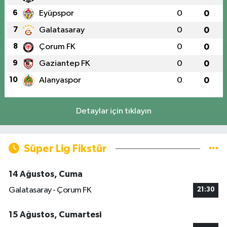
6
Eyüpspor
0
0
7
Galatasaray
0
0
8
Çorum FK
0
0
9
Gaziantep FK
0
0
10
Alanyaspor
0
0
Detaylar için tıklayın
Süper Lig Fikstür
14 Ağustos, Cuma
Galatasaray - Çorum FK
21:30
15 Ağustos, Cumartesi