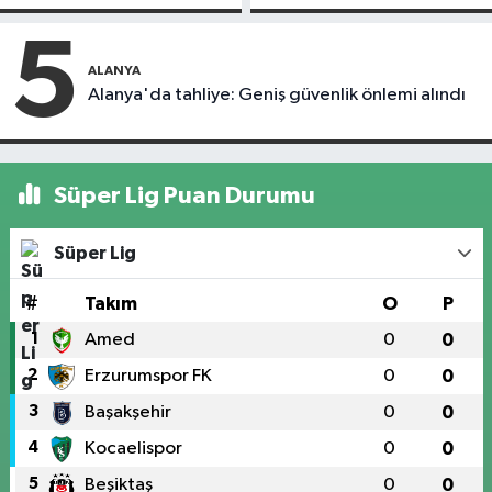
kapandı
uçuştu
5
ALANYA
Alanya'da tahliye: Geniş güvenlik önlemi alındı
Süper Lig Puan Durumu
Süper Lig
#
Takım
O
P
1
Amed
0
0
2
Erzurumspor FK
0
0
3
Başakşehir
0
0
4
Kocaelispor
0
0
5
Beşiktaş
0
0