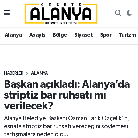
Alanya
İstanbul Nöbetçi Eczaneler
Alanya
Asayiş
Bölge
Siyaset
Spor
Turizm
Asayiş
İstanbul Hava Durumu
Bölge
İstanbul Trafik Yoğunluk Haritası
Siyaset
Süper Lig Puan Durumu ve Fikstür
HABERLER
ALANYA
Başkan açıkladı: Alanya’da
Spor
Tüm Manşetler
striptiz bar ruhsatı mı
Turizm
Son Dakika Haberleri
verilecek?
Ekonomi
Haber Arşivi
Alanya Belediye Başkanı Osman Tarık Özçelik’in,
esnafa striptiz bar ruhsatı vereceğini söylemesi
Gazipaşa
tartışmalara neden oldu.