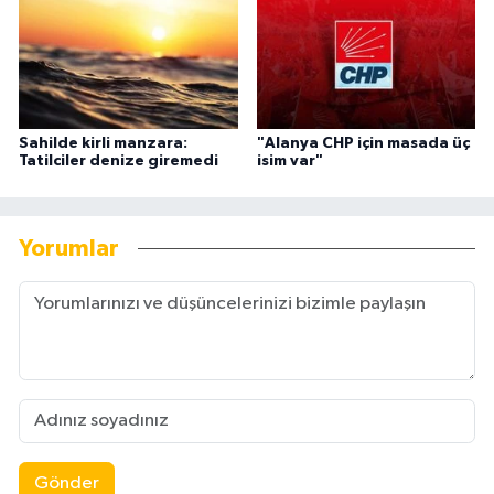
Sahilde kirli manzara:
"Alanya CHP için masada üç
Tatilciler denize giremedi
isim var"
Yorumlar
Gönder