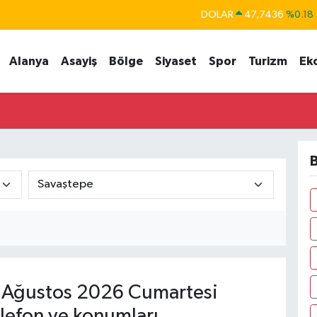
DOLAR
47,7436
%0.18
EURO
55,2510
%0.32
Alanya
Asayiş
Bölge
Siyaset
Spor
Turizm
Ek
STERLİN
64,4811
%0.38
GRAM ALTIN
6660.55
%0.03
BİST100
13.779
%-14
BITCOIN
64.959,79
%1.11
B
Ağustos 2026 Cumartesi
lefon ve konumları