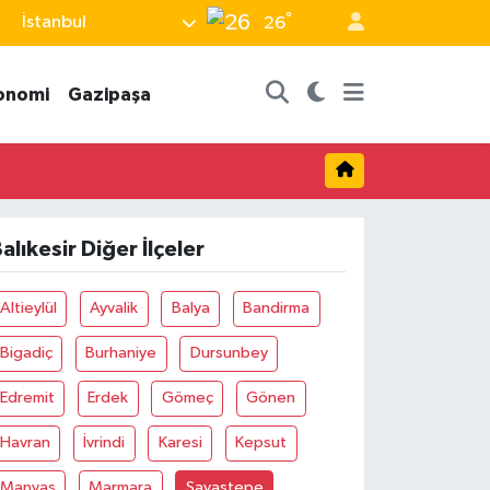
°
İstanbul
26
onomi
Gazipaşa
alıkesir Diğer İlçeler
Altieylül
Ayvalik
Balya
Bandirma
Bigadiç
Burhaniye
Dursunbey
Edremit
Erdek
Gömeç
Gönen
Havran
İvrindi
Karesi
Kepsut
Manyas
Marmara
Savaştepe